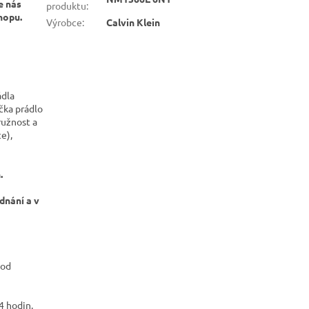
e nás
produktu
:
shopu.
Výrobce
:
Calvin Klein
ádla
čka prádlo
ružnost a
ce),
.
dnání a v
 od
4 hodin.