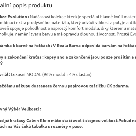
ailní popis produktu
kce Evolution :
Nadčasová kolekce která je speciální hlavně kvůli materi
ombinací extra prodyšného materiálu, který odvádí vlhkost a pot, je antib
roveň spojuje pohodlnost a naprostý komfort modalu, díky kterému mate
olkuje, nemění tvar a barvu a má opravdu dlouhou životnost. Prostě Ev
ámka k barvě na fotkách : V Realu Barva odpovídá barvám na fotká
y a zakončení kraťas : kapsy ano a zakončené jsou pouze prošitím a s
ný
riál :
Luxusní MODAL (96% modal + 4% elastan)
aždému nákupu dostanete černou papírovou taštičku CK zdarma.
vný Výběr Velikosti :
d již kraťasy Calvin Klein máte stačí zvolit stejnou velikost.Pokud n
ách na Vás čeká tabulka s rozměry v pase.