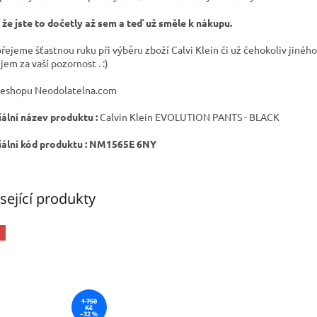
 že jste to dočetly až sem a teď už směle k nákupu.
 přejeme šťastnou ruku při výběru zboží Calvi Klein či už čehokoliv jiného
jem za vaší pozornost . :)
eshopu Neodolatelna.com
iální název produktu :
Calvin Klein EVOLUTION PANTS - BLACK
iální kód produktu :
NM1565E 6NY
sející produkty
1 750
Kč
–32 %