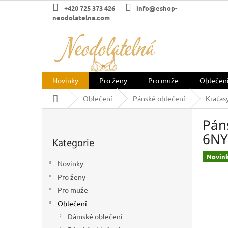
Přejít
+420 725 373 426
info@eshop-
na
neodolatelna.com
obsah
Novinky
Pro ženy
Pro muže
Oblečen
Domů
Oblečení
Pánské oblečení
Kraťas
P
Pán
o
Přeskočit
s
6NY
Kategorie
kategorie
t
r
Novin
Novinky
a
Pro ženy
n
n
Pro muže
í
Oblečení
p
Dámské oblečení
a