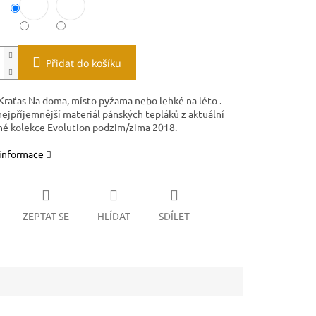
Přidat do košíku
Kraťas Na doma, místo pyžama nebo lehké na léto .
nejpříjemnější materiál pánských tepláků z aktuální
né kolekce Evolution podzim/zima 2018.
 informace
ZEPTAT SE
HLÍDAT
SDÍLET