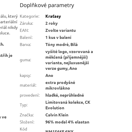
Doplňkové parametry
álu, který
Kategorie
:
Kraťasy
arteriální
Záruka
:
2 roky
riál nikdy
EAN
:
Zvolte variantu
oluce.
Balení
:
1 kus v balení
ch.
Barva
:
Tóny modré, Bílá
vyšité logo, vzorovaná a
třih je
měkčená (příjemnější)
guma
:
varianta, nejluxusnější
verze gumy, Ano
kapsy
:
Ano
extra prodyšné
materiál
:
mikrovlákno
provedení
:
hladké, neprůhledné
Limitovaná kolekce, CK
Typ
:
Evolution
Značka
:
Calvin Klein
e ve
Složení
:
96% modal 4% elastan
Kód
NM1566E 6NY