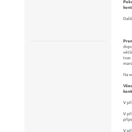
Poku
kont
Dalš
Pran
dopo
větš
tvar.
mars
Na v
Všec
konk
V př
V př
přip
V př