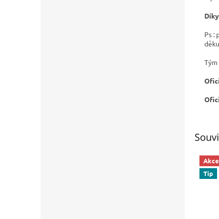
Díky
Ps :
děku
Tým 
Ofic
Ofic
Souvi
Akce
Tip