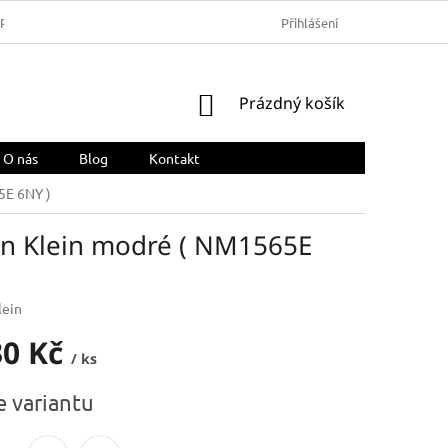
ARMA
OBCHODNÍ PODMÍNKY
REKLAMACE A VRÁCENÍ ZBOŽÍ
Přihlášení
NÁKUPNÍ
Prázdný košík
KOŠÍK
O nás
Blog
Kontakt
5E 6NY )
in Klein modré ( NM1565E
lein
30 Kč
/ ks
e variantu