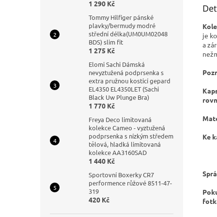
1 290 Kč
Det
Tommy Hilfiger pánské
plavky/bermudy modré
Kole
střední délka(UM0UM02048
je k
BDS) slim fit
a zá
1 275 Kč
nežm
Elomi Sachi Dámská
Pozn
nevyztužená podprsenka s
extra pružnou kosticí gepard
EL4350 EL4350LET (Sachi
Kaps
Black Uw Plunge Bra)
rov
1 770 Kč
Mate
Freya Deco limitovaná
kolekce Cameo - vyztužená
podprsenka s nízkým středem
Ke k
tělová, hladká limitovaná
kolekce AA3160SAD
1 440 Kč
Sprá
Sportovní Boxerky CR7
performence růžové 8511-47-
319
Poku
420 Kč
fotk