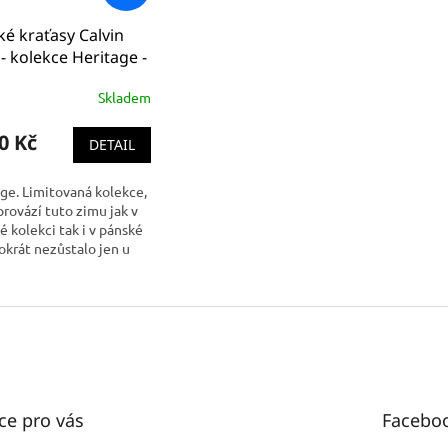
é kraťasy Calvin
 - kolekce Heritage -
 NM1437E 080
Skladem
0 Kč
DETAIL
ge. Limitovaná kolekce,
provází tuto zimu jak v
 kolekci tak i v pánské
okrát nezůstalo jen u
ho prádla, ale promýtá
o oblečení - teplákovek,...
ce pro vás
Facebo