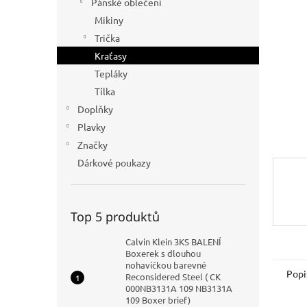
Pánské oblečení
n
Mikiny
e
Trička
l
Kraťasy
Tepláky
Tílka
Doplňky
Plavky
Značky
Dárkové poukazy
Top 5 produktů
Calvin Klein 3KS BALENÍ
Boxerek s dlouhou
nohavičkou barevné
Popi
Reconsidered Steel ( CK
000NB3131A 109 NB3131A
109 Boxer brief)