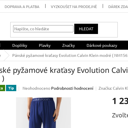
DOPRAVA A PLATBA
VYZKOUŠET NA PRODEJNĚ
DÁREK ZD
HLEDAT
í
Doplňky
Plavky
Značky
Dárkové poukazy
y
Pánské pyžamové kraťasy Evolution Calvin Klein modré ( NM156
ské pyžamové kraťasy Evolution Calv
 )
Průměrné
Neohodnoceno
Podrobnosti hodnocení
Značka:
Calvin K
ka
Tip
hodnocení
1 2
produktu
je
0,0
Měrná
Zvolt
z
cena:
5
hvězdiček.