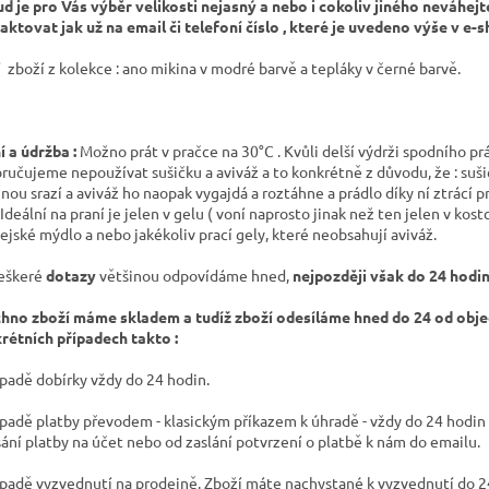
d je pro Vás výběr velikosti nejasný a nebo i cokoliv jiného neváhejt
aktovat jak už na email či telefoní číslo , které je uvedeno výše v e-
í zboží z kolekce : ano mikina v modré barvě a tepláky v černé barvě.
í a údržba :
Možno prát v pračce na 30°C . Kvůli delší výdrži spodního pr
ručujeme nepoužívat sušičku a aviváž a to konkrétně z důvodu, že : suši
inou srazí a aviváž ho naopak vygajdá a roztáhne a prádlo díky ní ztrácí p
 Ideální na praní je jelen v gelu ( voní naprosto jinak než ten jelen v kost
ejské mýdlo a nebo jakékoliv prací gely, které neobsahují aviváž.
eškeré
dotazy
většinou odpovídáme hned,
nejpozději však do 24 hodin
hno zboží máme skladem a tudíž zboží odesíláme hned do 24 od obje
rétních případech takto :
ípadě dobírky vždy do 24 hodin.
ípadě platby převodem - klasickým příkazem k úhradě - vždy do 24 hodin
sání platby na účet nebo od zaslání potvrzení o platbě k nám do emailu.
ípadě vyzvednutí na prodejně. Zboží máte nachystané k vyzvednutí do 2