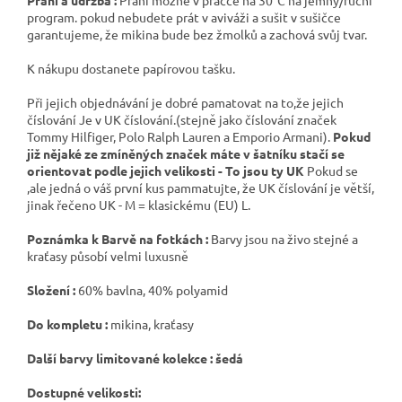
program. pokud nebudete prát v aviváži a sušit v sušičce
garantujeme, že mikina bude bez žmolků a zachová svůj tvar.
K nákupu dostanete papírovou tašku.
Při jejich objednávání je dobré pamatovat na to,že jejich
číslování Je v UK číslování.(stejně jako číslování značek
Tommy Hilfiger, Polo Ralph Lauren a Emporio Armani).
Pokud
již nějaké ze zmíněných značek máte v šatníku stačí se
orientovat podle jejich velikosti - To jsou ty UK
Pokud se
,ale jedná o váš první kus pammatujte, že UK číslování je větší,
jinak řečeno UK - M = klasickému (EU) L.
Poznámka k Barvě na fotkách :
Barvy jsou na živo stejné a
kraťasy působí velmi luxusně
Složení :
60% bavlna, 40% polyamid
Do kompletu :
mikina, kraťasy
Další barvy limitované kolekce : šedá
Dostupné velikosti: