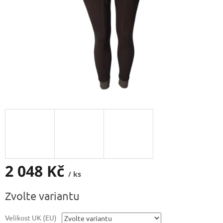
2 048 Kč
/ ks
Měrná
Zvolte variantu
cena:
Velikost UK (EU)