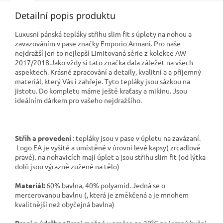
Detailní popis produktu
Luxusní pánská tepláky střihu slim fit s úplety na nohou a
zavazováním v pase značky Emporio Armani. Pro naše
nejdražší jen to nejlepší Limitovaná série z kolekce AW
2017/2018.Jako vždy si tato značka dala záležet na všech
aspektech. Krásné zpracování a detaily, kvalitní a a příjemný
materiál, který Vás i zahřeje. Tyto tepláky jsou sázkou na
jistotu. Do kompletu máme ještě kraťasy a mikinu. Jsou
ideálním dárkem pro vašeho nejdražšího.
Střih a provedení
: tepláky jsou v pase v úpletu na zavázaní.
Logo EA je vyšité a umístěné v úrovni levé kapsy( zrcadlově
pravé). na nohavicích mají úplet a jsou střihu slim fit (od lýtka
dolů jsou výrazně zužené na tělo)
Materiál:
60% bavlna, 40% polyamid. Jedná se o
mercerovanou bavlnu (, která je změkčená a je mnohem
kvalitnější než obyčejná bavlna)
Praní a údržba :
Praní možné v pračce na 30°C na jemný/ruční