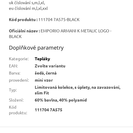
uk číslování s,m,l,xl,
eu číslování m,l,xl,xxl
Kód produktu :
111704 7A575-BLACK
Oficiální název :
EMPORIO ARMANI K METALIC LOGO -
BLACK
Doplňkové parametry
Kategorie
:
Tepláky
EAN
:
Zvolte variantu
Barva
:
šedá, černá
provedení
:
mini vzor
Limitovaná kolekce, s úplety, na zavazování,
Typ
:
slim Fit
Složení
:
60% bavlna, 40% polyamid
Kód
111704 7A575
produktu
:
Z