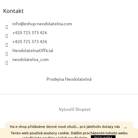
Kontakt
info
@
eshop-neodolatelna.com
+420 725 373 426
+420 725 373 426
NeodolatelnaOfficial
neodolatelna_com
Prodejna Neodolatelná
Vytvořil Shoptet
Na e-shop přidáváme denně nové zboží... pro jakékoliv dotazy nás
Copyright 2026
neodolatelna.com
. Všechna práva vyhrazena.
neváhejte kontaktovat.
Tento web používá soubory cookie. Dalším procházením tohoto webu
vyjadřujete souhlas s jejich používáním.
ROZUMÍM