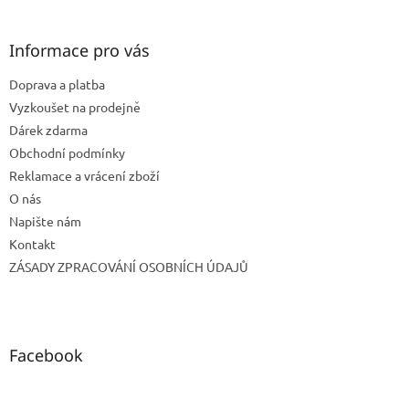
á
p
a
Informace pro vás
t
Doprava a platba
í
Vyzkoušet na prodejně
Dárek zdarma
Obchodní podmínky
Reklamace a vrácení zboží
O nás
Napište nám
Kontakt
ZÁSADY ZPRACOVÁNÍ OSOBNÍCH ÚDAJŮ
Facebook