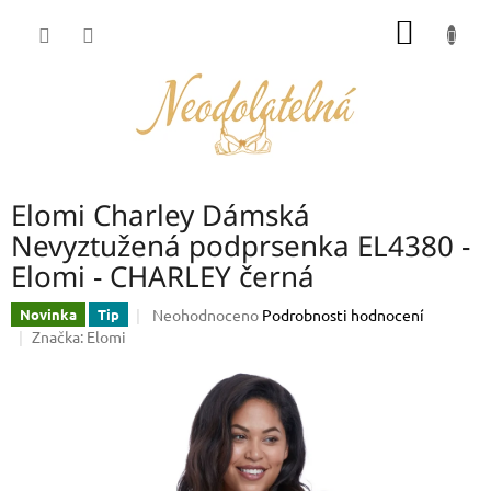
Přejít
NÁKUP
na
obsah
KOŠÍK
Elomi Charley Dámská
Nevyztužená podprsenka EL4380 -
Elomi - CHARLEY černá
Průměrné
Neohodnoceno
Podrobnosti hodnocení
Novinka
Tip
hodnocení
Značka:
Elomi
produktu
je
0,0
z
5
hvězdiček.