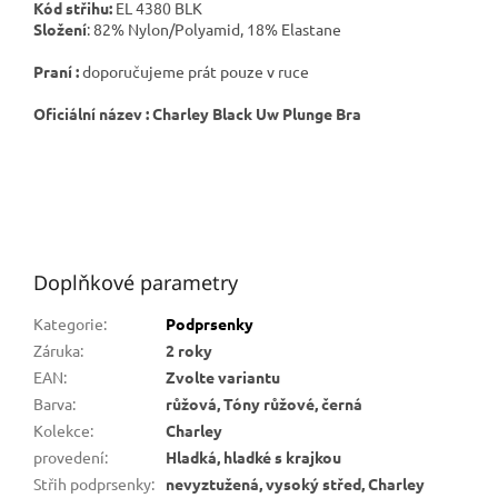
Kód střihu:
EL 4380 BLK
Složení
: 82% Nylon/Polyamid, 18% Elastane
Praní :
doporučujeme prát pouze v ruce
Oficiální název : Charley Black Uw Plunge Bra
Doplňkové parametry
Kategorie
:
Podprsenky
Záruka
:
2 roky
EAN
:
Zvolte variantu
Barva
:
růžová, Tóny růžové, černá
Kolekce
:
Charley
provedení
:
Hladká, hladké s krajkou
Střih podprsenky
:
nevyztužená, vysoký střed, Charley