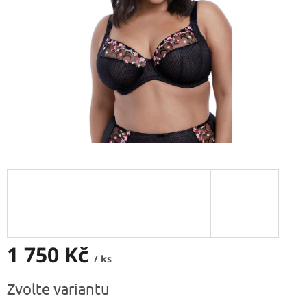
1 750 Kč
/ ks
Měrná
Zvolte variantu
cena: