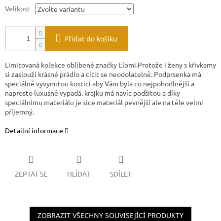
Velikost
Přidat do košíku
Limitovaná kolekce oblíbené značky Elomi.Protože i ženy s křivkamy
si zaslouží krásné prádlo a cítit se neodolatelně. Podprsenka má
speciálně vyvynutou kostici aby Vám byla co nejpohodlnější a
naprosto luxusně vypadá. krajku má navíc podšitou a díky
speciálnímu materiálu je sice materiál pevnější ale na těle velmi
příjemný.
Detailní informace
ZEPTAT SE
HLÍDAT
SDÍLET
ZOBRAZIT VŠECHNY SOUVISEJÍCÍ PRODUKTY