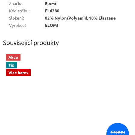
Značka
:
Elomi
Kód střihu
:
EL4380
Složení
:
82% Nylon/Polyamid, 18% Elastane
Výrobce
:
ELOMI
Související produkty
Akce
Tip
Více barev
1 150 Kč