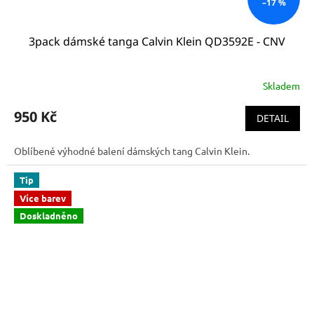
–17 %
3pack dámské tanga Calvin Klein QD3592E - CNV
Skladem
950 Kč
DETAIL
Oblíbené výhodné balení dámských tang Calvin Klein.
Tip
Více barev
Doskladněno