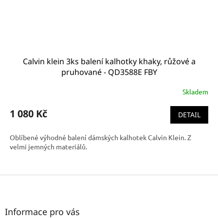
Calvin klein 3ks balení kalhotky khaky, růžové a
pruhované - QD3588E FBY
Skladem
1 080 Kč
DETAIL
Oblíbené výhodné balení dámských kalhotek Calvin Klein. Z
velmi jemných materiálů.
Z
á
p
a
Informace pro vás