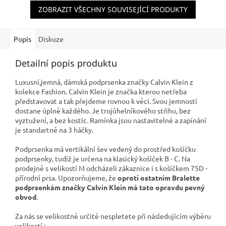
ZOBRAZIT VŠECHNY SOUVISEJÍCÍ PRODUKTY
Popis
Diskuze
Detailní popis produktu
Luxusní,jemná, dámská podprsenka značky Calvin Klein z
kolekce Fashion. Calvin Klein je značka kterou netřeba
představovat a tak přejdeme rovnou k věci. Svou jemností
dostane úplně každého. Je trojúhelníkového střihu, bez
vyztužení, a bez kostic. Ramínka jsou nastavitelné a zapínání
je standartně na 3 háčky.
Podprsenka má vertikální šev vedený do prostřed košíčku
podprsenky, tudíž je určena na klasický košíček B - C. Na
prodejně s velikostí M odcházeli zákaznice i s košíčkem 75D -
přírodní prsa. Upozorňujeme, že
oproti ostatním Bralette
podprsenkám značky Calvin Klein má tato opravdu pevný
obvod
.
Za nás se velikostně určitě nespletete při následujícím výběru
velikostí :