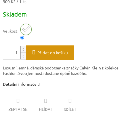
Měrná
900 Kč / 1 ks
cena:
Skladem
Velikost
Přidat do košíku
Luxusní,jemná, dámská podprsenka značky Calvin Klein z kolekce
Fashion. Svou jemností dostane úplně každého.
Detailní informace
ZEPTAT SE
HLÍDAT
SDÍLET