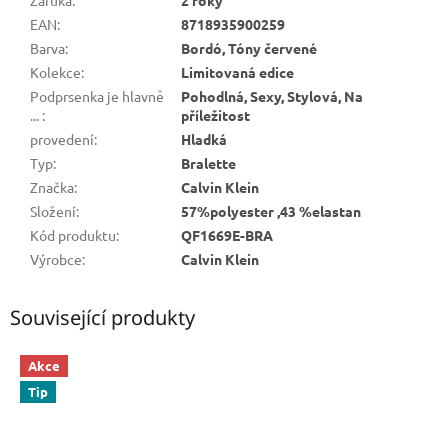
EAN
:
8718935900259
Barva
:
Bordó, Tóny červené
Kolekce
:
Limitovaná edice
Podprsenka je hlavně
Pohodlná, Sexy, Stylová, Na
...
:
příležitost
provedení
:
Hladká
Typ
:
Bralette
Značka
:
Calvin Klein
Složení
:
57%polyester ,43 %elastan
Kód produktu
:
QF1669E-BRA
Výrobce
:
Calvin Klein
Související produkty
Akce
Tip