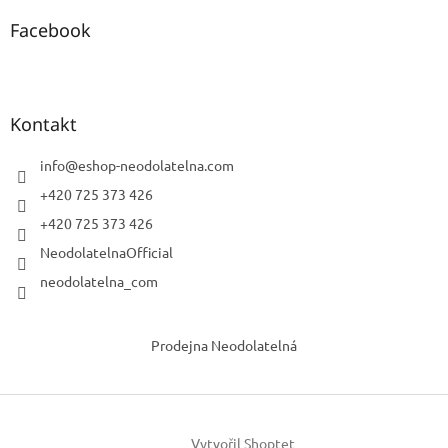
Facebook
Kontakt
info
@
eshop-neodolatelna.com
+420 725 373 426
+420 725 373 426
NeodolatelnaOfficial
neodolatelna_com
Prodejna Neodolatelná
Vytvořil Shoptet