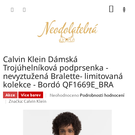
Přejít
NÁKUP
na
obsah
KOŠÍK
Calvin Klein Dámská
Trojúhelníková podprsenka -
nevyztužená Bralette- limitovaná
kolekce - Bordó QF1669E_BRA
Průměrné
Neohodnoceno
Podrobnosti hodnocení
Akce
Více barev
hodnocení
Značka:
Calvin Klein
produktu
je
0,0
z
5
hvězdiček.