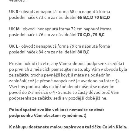
UK
S
- obvod : nenapnutá forma 68 cm napnutá forma
poslední háček 73 cm za nás ideální
65 B,C,D 70 B,C,D
UK
M
- obvod : nenapnutá forma 72 cm napnutá forma
poslední háček 76 cm za nás ideální
70 C,D , 75 B,C
UK
L
- obvod : nenapnutá forma 79 cm napnutá forma
poslední háček 84 cm za nás ideální
80 B,C
Prosím pokud chcete, aby Vám sednoucí podprsenka seděla i
po prvních 2 měsících pamatujte na to, aby Vám v obvodu byla
ze začátku trochu pevnější když ji máte na posledním
zapínání( což je přesně naopak než je uvedeno na fotce :)).
Všechny podprsenky na běžné denní nošení se nošením
povolí do 2-3 měsíců o 4 - 5cm.Je to častý důvod proč Vám
podprsenka ze začátku sedí a v pozdější době již ne.
Pokud špatně zvolíte velikost nemusíte se děsit
podprsenku Vám obratem vyměníme. :)
K nákupu dostanete malou papírovou taštičku Calvin Klein.