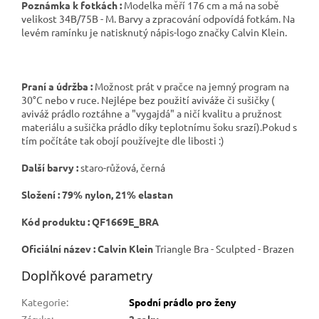
Poznámka k fotkách :
Modelka měří 176 cm a má na sobě
velikost 34B/75B - M. Barvy a zpracování odpovídá fotkám. Na
levém ramínku je natisknutý nápis-logo značky Calvin Klein.
Praní a údržba :
Možnost prát v pračce na jemný program na
30°C nebo v ruce. Nejlépe bez použití aviváže či sušičky (
aviváž prádlo roztáhne a "vygajdá" a ničí kvalitu a pružnost
materiálu a sušička prádlo díky teplotnímu šoku srazí).Pokud s
tím počítáte tak obojí používejte dle libosti :)
Další barvy :
staro-růžová, černá
Složení : 79% nylon, 21% elastan
Kód produktu : QF1669E_BRA
Oficiální název : Calvin Klein
Triangle Bra - Sculpted - Brazen
Doplňkové parametry
Kategorie
:
Spodní prádlo pro ženy
Záruka
:
2 roky