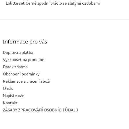
Lolitte set Černé spodní prádlo se zlatými ozdobami
Z
á
p
a
Informace pro vás
t
Doprava a platba
í
Vyzkoušet na prodejně
Dárek zdarma
Obchodní podmínky
Reklamace a vrácení zboží
O nás
Napište nám
Kontakt
ZÁSADY ZPRACOVÁNÍ OSOBNÍCH ÚDAJŮ