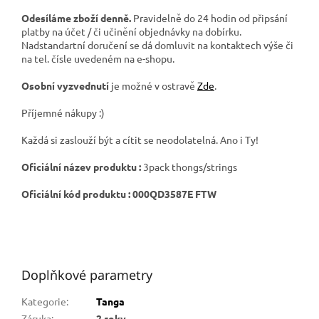
Odesíláme zboží denně.
Pravidelně do 24 hodin od připsání
platby na účet / či učinění objednávky na dobírku.
Nadstandartní doručení se dá domluvit na kontaktech výše či
na tel. čísle uvedeném na e-shopu.
Osobní vyzvednutí
je možné v ostravě
Zde
.
Příjemné nákupy :)
Každá si zaslouží být a cítit se neodolatelná. Ano i Ty!
Oficiální název produktu :
3pack thongs/strings
Oficiální kód produktu : 000
QD3587E FTW
Doplňkové parametry
Kategorie
:
Tanga
Záruka
:
2 roky