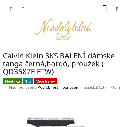
Přejít
NÁKUP
na
obsah
KOŠÍK
Calvin Klein 3KS BALENÍ dámské
tanga černá,bordó, proužek (
QD3587E FTW)
Novinka
Tip
Více barev
Průměrné
Neohodnoceno
Podrobnosti hodnocení
Značka:
Calvin Klein
hodnocení
produktu
je
0,0
z
5
hvězdiček.