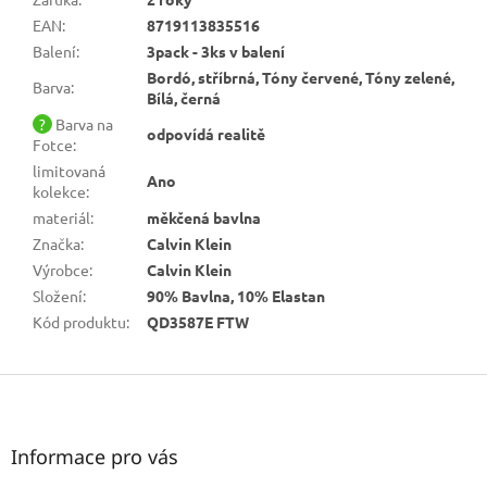
EAN
:
8719113835516
Balení
:
3pack - 3ks v balení
Bordó, stříbrná, Tóny červené, Tóny zelené,
Barva
:
Bílá, černá
?
Barva na
odpovídá realitě
Fotce
:
limitovaná
Ano
kolekce
:
materiál
:
měkčená bavlna
Značka
:
Calvin Klein
Výrobce
:
Calvin Klein
Složení
:
90% Bavlna, 10% Elastan
Kód produktu
:
QD3587E FTW
Z
á
p
a
Informace pro vás
t