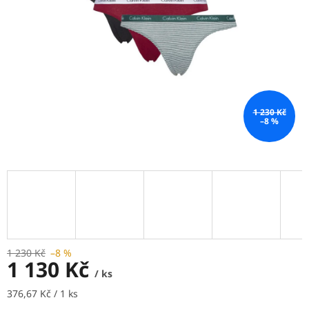
1 230 Kč
–8 %
1 230 Kč
–8 %
1 130 Kč
/ ks
Měrná
376,67 Kč / 1 ks
cena: