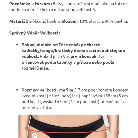
Poznámka k fotkám :
Barvy jsou v reálu stejné jako na fotce a
modelka měří 176cm a má na sobě velikost S.
Materiál:
měkčená bavlna.
Složení :
10% elastan, 90% bavlna.
Správný Výběr Velikosti :
Pokud již máte od Této značky některé
kalhotky/tanga/kraťásky doma stačí zvolit stejnou
velikost.
Pokud je to Váš
první kousek
stačí se
orientovat podle tabulky v příloze nebo podle
rozměrů níže.
Rozměry velikostí : měří se 5-7 cm pod vrchním koncem
kyčelní kosti ( záleží na výšce ) např. výška 158cm (5 cm
pod kostí), výška 167cm (7 cm pod kostí) přesné místo
měření viz foto.