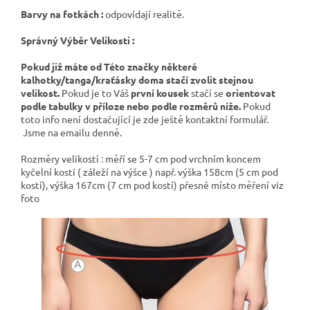
Barvy na fotkách :
odpovídají realitě.
Správný Výběr Velikosti :
Pokud již máte od Této značky některé
kalhotky/tanga/kraťásky doma stačí zvolit stejnou
velikost.
Pokud je to Váš
první kousek
stačí se
orientovat
podle tabulky v příloze nebo podle rozměrů níže.
Pokud
toto info není dostačující je zde ještě kontaktní formulář.
Jsme na emailu denně.
Rozměry velikostí : měří se 5-7 cm pod vrchním koncem
kyčelní kosti ( záleží na výšce ) např. výška 158cm (5 cm pod
kostí), výška 167cm (7 cm pod kostí) přesné místo měření viz
foto