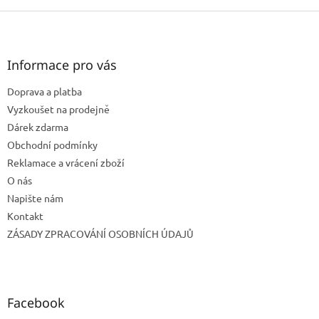
Z
á
p
a
Informace pro vás
t
Doprava a platba
í
Vyzkoušet na prodejně
Dárek zdarma
Obchodní podmínky
Reklamace a vrácení zboží
O nás
Napište nám
Kontakt
ZÁSADY ZPRACOVÁNÍ OSOBNÍCH ÚDAJŮ
Facebook