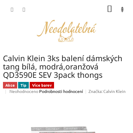
Přejít
NÁKUP
na
obsah
KOŠÍK
Calvin Klein 3ks balení dámských
tang bílá, modrá,oranžová
QD3590E SEV 3pack thongs
Akce
Tip
Více barev
Průměrné
Neohodnoceno
Podrobnosti hodnocení
Značka:
Calvin Klein
hodnocení
produktu
je
0,0
z
5
hvězdiček.