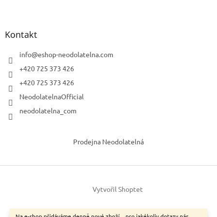
Kontakt
info
@
eshop-neodolatelna.com
+420 725 373 426
+420 725 373 426
NeodolatelnaOfficial
neodolatelna_com
Prodejna Neodolatelná
Vytvořil Shoptet
Na e-shop přidáváme denně nové zboží... pro jakékoliv dotazy nás