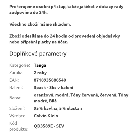
Preferujeme osobní přístup, takže jakékoliv dotazy rády
zodpovíme do 24h.
Všechno zboží máme skladem.
Zboží odesíláme do 24 hodin od provedení objednávky
nebo připsání platby na účet.
Doplňkové parametry
Kategorie
:
Tanga
Záruka
:
2 roky
EAN
:
8718935888540
Balení
:
3pack - 3ks v balení
oranžová, modrá, Tóny červené, červená, Tóny
Barva
:
modré, Bílá
Složení
:
95% bavlna, 5% elastan
Výrobce
:
Calvin Klein
Kód
QD3589E - SEV
produktu
: