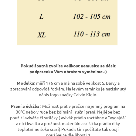
Pokud špatně zvolíte velikost nemusíte se děsit
podprsenku Vám obratem vyměníme. :)
Modelka:
měří 176 cm a má na sobě velikost S. Barvy a
zpracování odpovídá fotkám. Na levém ramínku je natisknutý
nápis-logo značky Calvin Klein.
Praní a údržba :
Možnost prát v pračce na jemný program na
30°C nebo v ruce bez ždímání - ruční praní. Nejlépe bez
použití aviváže či sušičky ( aviváž prádlo roztáhne a "vygajdá"
a ničí kvalitu a pružnost materiálu a sušička prádlo díky
teplotnímu šoku srazí).Pokud s tím počítáte tak obojí
používejte dle libosti :)