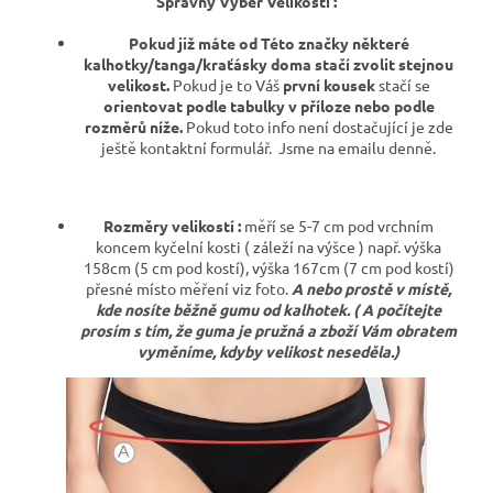
Správný Výběr Velikosti :
Pokud již máte od Této značky některé
kalhotky/tanga/kraťásky doma stačí zvolit stejnou
velikost.
Pokud je to Váš
první kousek
stačí se
orientovat podle tabulky v příloze nebo podle
rozměrů níže.
Pokud toto info není dostačující je zde
ještě kontaktní formulář.
Jsme na emailu denně.
Rozměry velikostí :
měří se 5-7 cm pod vrchním
koncem kyčelní kosti ( záleží na výšce ) např. výška
158cm (5 cm pod kostí), výška 167cm (7 cm pod kostí)
přesné místo měření viz foto.
A nebo prostě v místě,
kde nosíte běžně gumu od kalhotek. ( A počítejte
prosím s tím, že guma je pružná a zboží Vám obratem
vyměníme, kdyby velikost neseděla.)