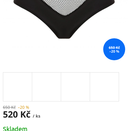
650 Kč
–20 %
650 Kč
–20 %
520 Kč
/ ks
Měrná
Skladem
cena: