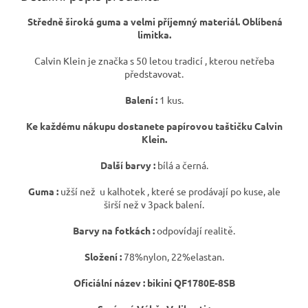
Středně široká guma a velmi příjemný materiál. Oblíbená
limitka.
Calvin Klein je značka s 50 letou tradicí , kterou netřeba
představovat.
Balení :
1 kus.
Ke každému nákupu dostanete papírovou taštičku Calvin
Klein.
Další barvy :
bílá a černá.
Guma :
užší než u kalhotek , které se prodávají po kuse, ale
širší než v 3pack balení.
Barvy na fotkách :
odpovídají realitě.
Složení :
78%nylon, 22%elastan.
Oficiální název : bikini QF1780E-8SB