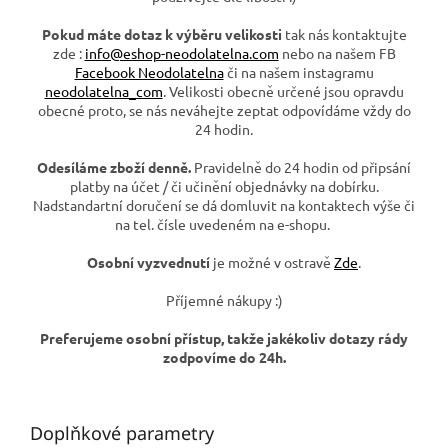
Pokud máte dotaz k výběru velikosti
tak nás kontaktujte
zde :
info@eshop-neodolatelna.com
nebo na našem FB
Facebook Neodolatelna
či na našem instagramu
neodolatelna_com
. Velikosti obecně určené jsou opravdu
obecné proto, se nás neváhejte zeptat odpovídáme vždy do
24 hodin.
Odesíláme zboží denně.
Pravidelně do 24 hodin od připsání
platby na účet / či učinění objednávky na dobírku.
Nadstandartní doručení se dá domluvit na kontaktech výše či
na tel. čísle uvedeném na e-shopu.
Osobní vyzvednutí
je možné v ostravě
Zde
.
Příjemné nákupy :)
Preferujeme osobní přístup, takže jakékoliv dotazy rády
zodpovíme do 24h.
Doplňkové parametry