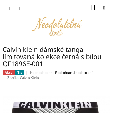
Přejít
NÁKUP
na
obsah
KOŠÍK
Calvin klein dámské tanga
limitovaná kolekce černá s bílou
QF1896E-001
Průměrné
Neohodnoceno
Podrobnosti hodnocení
Akce
Tip
hodnocení
Značka:
Calvin Klein
produktu
je
0,0
z
5
hvězdiček.