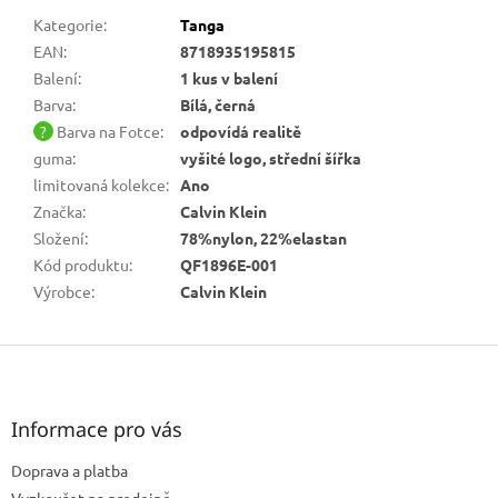
Kategorie
:
Tanga
EAN
:
8718935195815
Balení
:
1 kus v balení
Barva
:
Bílá, černá
?
Barva na Fotce
:
odpovídá realitě
guma
:
vyšité logo, střední šířka
limitovaná kolekce
:
Ano
Značka
:
Calvin Klein
Složení
:
78%nylon, 22%elastan
Kód produktu
:
QF1896E-001
Výrobce
:
Calvin Klein
Z
á
p
a
Informace pro vás
t
Doprava a platba
í
Vyzkoušet na prodejně