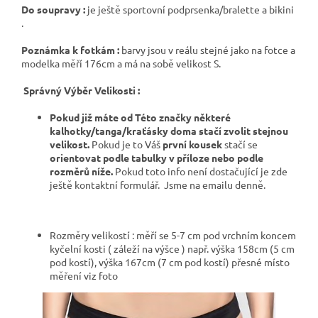
Do soupravy :
je ještě sportovní podprsenka/bralette a bikini
.
Poznámka k fotkám :
barvy jsou v reálu stejné jako na fotce a
modelka měří 176cm a má na sobě velikost S.
Správný Výběr Velikosti :
Pokud již máte od Této značky některé
kalhotky/tanga/kraťásky doma stačí zvolit stejnou
velikost.
Pokud je to Váš
první kousek
stačí se
orientovat podle tabulky v příloze nebo podle
rozměrů níže.
Pokud toto info není dostačující je zde
ještě kontaktní formulář.
Jsme na emailu denně.
Rozměry velikostí : měří se 5-7 cm pod vrchním koncem
kyčelní kosti ( záleží na výšce ) např. výška 158cm (5 cm
pod kostí), výška 167cm (7 cm pod kostí) přesné místo
měření viz foto