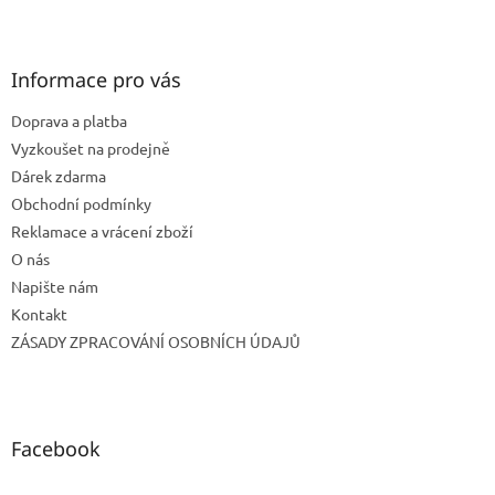
Z
á
p
a
Informace pro vás
t
Doprava a platba
í
Vyzkoušet na prodejně
Dárek zdarma
Obchodní podmínky
Reklamace a vrácení zboží
O nás
Napište nám
Kontakt
ZÁSADY ZPRACOVÁNÍ OSOBNÍCH ÚDAJŮ
Facebook