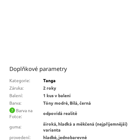
Doplňkové parametry
Kategorie
:
Tanga
Záruka
:
2 roky
Balení
:
1 kus v balení
Barva
:
Tóny modré, Bílá, černá
?
Barva na
odpovídá realitě
Fotce
:
široká, hladká a měkčená (nejpříjemnější)
guma
:
varianta
provedení
:
hladké, jednobarevné