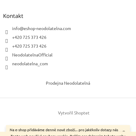
Kontakt
info
@
eshop-neodolatelna.com
+420 725 373 426
+420 725 373 426
NeodolatelnaOfficial
neodolatelna_com
Prodejna Neodolatelná
Vytvořil Shoptet
Na e-shop přidáváme denně nové zboží... pro jakékoliv dotazy nás
Copyright 2026
neodolatelna.com
. Všechna práva vyhrazena.
neváhejte kontaktovat.
Tento web používá soubory cookie. Dalším procházením tohoto webu