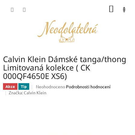
Přejít
NÁKUP
na
obsah
KOŠÍK
Calvin Klein Dámské tanga/thong
Limitovaná kolekce ( CK
000QF4650E XS6)
Průměrné
Neohodnoceno
Podrobnosti hodnocení
Akce
Tip
hodnocení
Značka:
Calvin Klein
produktu
je
0,0
z
5
hvězdiček.