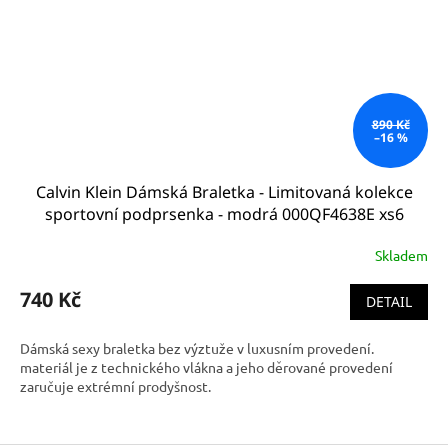
890 Kč
–16 %
Calvin Klein Dámská Braletka - Limitovaná kolekce
sportovní podprsenka - modrá 000QF4638E xs6
Unlined bralette
Skladem
740 Kč
DETAIL
Dámská sexy braletka bez výztuže v luxusním provedení.
materiál je z technického vlákna a jeho děrované provedení
zaručuje extrémní prodyšnost.