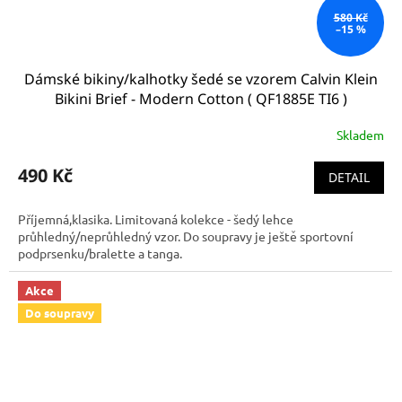
580 Kč
–15 %
Dámské bikiny/kalhotky šedé se vzorem Calvin Klein
Bikini Brief - Modern Cotton ( QF1885E TI6 )
Skladem
490 Kč
DETAIL
Příjemná,klasika. Limitovaná kolekce - šedý lehce
průhledný/neprůhledný vzor. Do soupravy je ještě sportovní
podprsenku/bralette a tanga.
Akce
Do soupravy