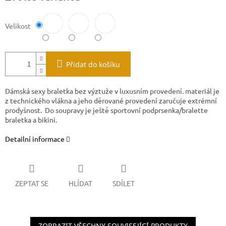
Velikost
Přidat do košíku
Dámská sexy braletka bez výztuže v luxusním provedení. materiál je
z technického vlákna a jeho děrované provedení zaručuje extrémní
prodyšnost. Do soupravy je ještě sportovní podprsenka/bralette
braletka a bikini.
Detailní informace
ZEPTAT SE
HLÍDAT
SDÍLET
ZOBRAZIT VŠECHNY SOUVISEJÍCÍ PRODUKTY