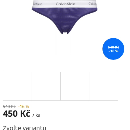
540 Kč
–16 %
540 Kč
–16 %
450 Kč
/ ks
Měrná
Zvolte variantu
cena: