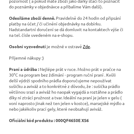
pozornost ( a pokud máte zboží jako dárky stačí to poznačit
do poznámky v objednávce a přibalíme Vám další).
Odesíláme zboží denně.
Pravidelně do 24 hodin od připsání
platby na účet / či učinění objednávky na dobírku.
Nadstandartní doručení se dá domluvit na kontaktech výše či
na tel. čísle uvedeném na e-shopu.
Osobní vyzvednutí
je možné v ostravě
Zde
.
Příjemné nákupy :)
Praní a údržba :
Nejlépe prát v ruce. Možno prát v pračce na
30°C na program bez ždímání - program ruční praní . Kvůli
delší výdrži spodního prádla doporučujeme nepoužívat
sušičku a aviváž a to konkrétně z důvodu, že : sušička prádlo
většinou srazí a aviváž ho naopak vygajdá a roztáhne a prádlo
díky ní ztrácí pružnost a tvar. Ideální na praní je jelen v gelu (
voní naprosto jinak než ten jelen v kostce), marsejské mýdlo a
nebo jakékoliv prací gely, které neobsahují aviváž.
Oficiální kód produktu :
000QF4650E XS6