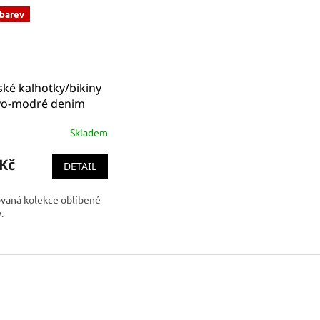
 barev
ké kalhotky/bikiny
ovo-modré denim
 Klein Bikini Brief -
Skladem
rn Cotton
F3787E PNH)
 Kč
DETAIL
ovaná kolekce oblíbené
.