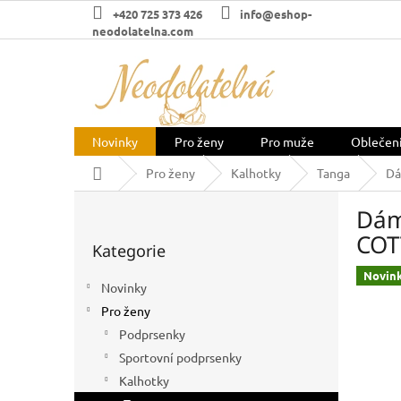
Přejít
+420 725 373 426
info@eshop-
na
neodolatelna.com
obsah
Novinky
Pro ženy
Pro muže
Oblečen
Domů
Pro ženy
Kalhotky
Tanga
Dá
P
Dám
o
Přeskočit
s
COT
Kategorie
kategorie
t
r
Novin
Novinky
a
Pro ženy
n
n
Podprsenky
í
Sportovní podprsenky
p
Kalhotky
a