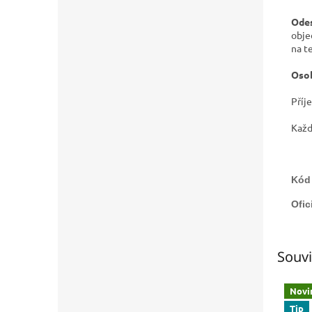
Odes
obje
na t
Osob
Příj
Každá
Kód 
Ofic
Souvi
Novi
Tip