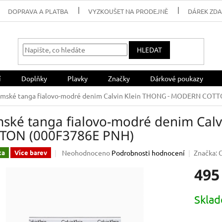
DOPRAVA A PLATBA
VYZKOUŠET NA PRODEJNĚ
DÁREK ZD
HLEDAT
í
Doplňky
Plavky
Značky
Dárkové poukazy
mské tanga fialovo-modré denim Calvin Klein THONG - MODERN COT
ské tanga fialovo-modré denim Cal
TON (000F3786E PNH)
Průměrné
Neohodnoceno
Podrobnosti hodnocení
Značka:
C
ka
Více barev
hodnocení
495
produktu
je
0,0
Měrná
Skla
z
cena:
5
hvězdiček.