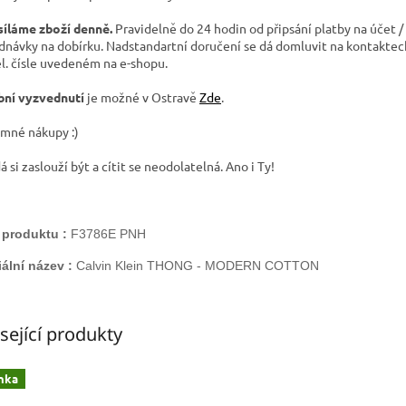
íláme zboží denně.
Pravidelně do 24 hodin od připsání platby na účet / 
dnávky na dobírku. Nadstandartní doručení se dá domluvit na kontaktech
el. čísle uvedeném na e-shopu.
ní vyzvednutí
je možné v Ostravě
Zde
.
emné nákupy :)
 si zaslouží být a cítit se neodolatelná. Ano i Ty!
produktu :
F3786E PNH
iální název :
Calvin Klein
THONG - MODERN COTTON
sející produkty
nka