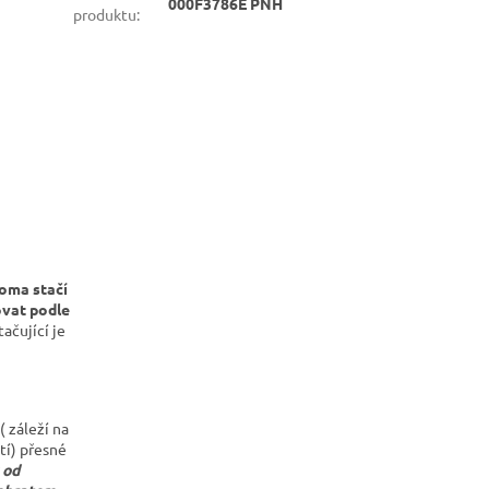
000F3786E PNH
produktu
:
oma stačí
vat podle
ačující je
 záleží na
tí) přesné
 od