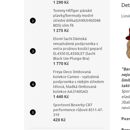
1 290 Kč
Det
Tommy Hilfiger pánské
plavky/bermudy modré
Limi
střední délka(UM0UM02048
BDS) slim fit
1 275 Kč
Elomi Sachi Dámská
nevyztužená podprsenka s
extra pružnou kosticí gepard
EL4350 EL4350LET (Sachi
Black Uw Plunge Bra)
1 770 Kč
"Bar
Freya Deco limitovaná
nejo
kolekce Cameo - vyztužená
limi
podprsenka s nízkým středem
takt
tělová, hladká limitovaná
Spor
kolekce AA3160SAD
elas
1 440 Kč
3bal
Sportovní Boxerky CR7
neví
performence růžové 8511-47-
319
Pozn
420 Kč
Barv