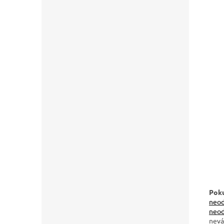
Poku
neod
neod
nevá