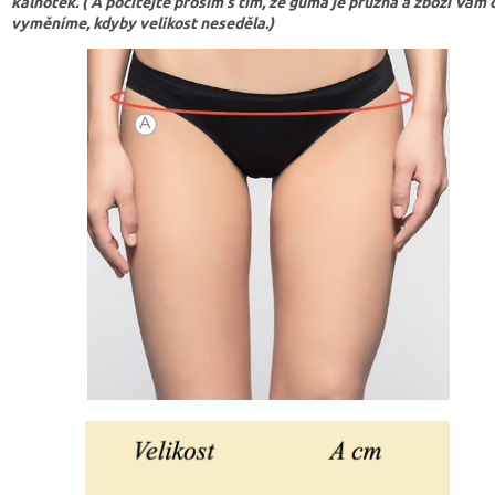
kalhotek. ( A počítejte prosím s tím, že guma je pružná a zboží Vám
vyměníme, kdyby velikost neseděla.)