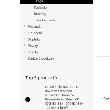
Tanga
n
Kalhotky
e
Brazilky
l
Erotické prádlo
Pro muže
Oblečení
Doplňky
Plavky
Značky
Dárkové poukazy
Top 5 produktů
Calvin Klein 3KS BALENÍ
Boxerek s dlouhou
nohavičkou barevné
Popi
Reconsidered Steel ( CK
000NB3131A 109 NB3131A
109 Boxer brief)