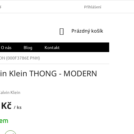
ARMA
OBCHODNÍ PODMÍNKY
REKLAMACE A VRÁCENÍ ZBOŽÍ
Přihlášení
NÁKUPNÍ
Prázdný košík
KOŠÍK
O nás
Blog
Kontakt
TON (000F3786E PNH)
vin Klein THONG - MODERN
alvin Klein
 Kč
/ ks
dem