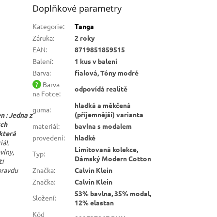
Doplňkové parametry
Kategorie
:
Tanga
Záruka
:
2 roky
EAN
:
8719851859515
Balení
:
1 kus v balení
Barva
:
fialová, Tóny modré
?
Barva
odpovídá realitě
na Fotce
:
hladká a měkčená
guma
:
(příjemnější) varianta
 : Jedna z
ých
materiál
:
bavlna s modalem
 která
provedení
:
hladké
ál.
Limitovaná kolekce,
vlny,
Typ
:
Dámský Modern Cotton
ti
Značka
:
Calvin Klein
pravdu
Značka
:
Calvin Klein
53% bavlna, 35% modal,
Složení
:
12% elastan
Kód