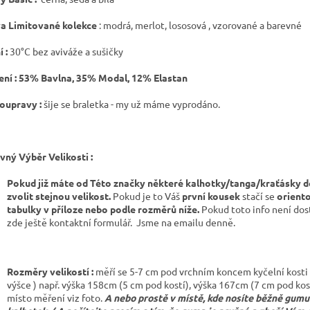
a Limitované kolekce
: modrá, merlot, lososová , vzorované a barevné
 :
30°C bez aviváže a sušičky
ení :
53% Bavlna, 35% Modal, 12% Elastan
oupravy :
šije se braletka - my už máme vyprodáno.
vný Výběr Velikosti :
Pokud již máte od Této značky některé kalhotky/tanga/kraťásky d
zvolit stejnou velikost.
Pokud je to Váš
první kousek
stačí se
oriento
tabulky v příloze nebo podle rozměrů níže.
Pokud toto info není dost
zde ještě kontaktní formulář.
Jsme na emailu denně.
Rozměry velikostí :
měří se 5-7 cm pod vrchním koncem kyčelní kosti (
výšce ) např. výška 158cm (5 cm pod kostí), výška 167cm (7 cm pod kos
místo měření viz foto.
A nebo prostě v místě, kde nosíte běžně gumu