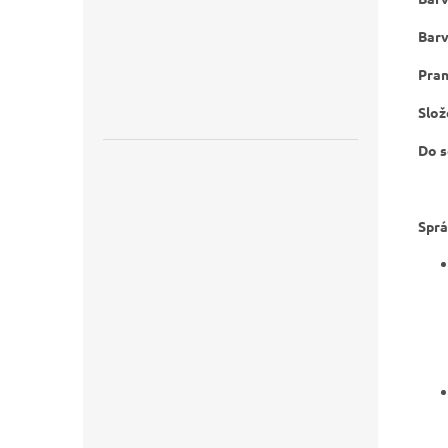
Barv
Praní
Slož
Do s
Sprá