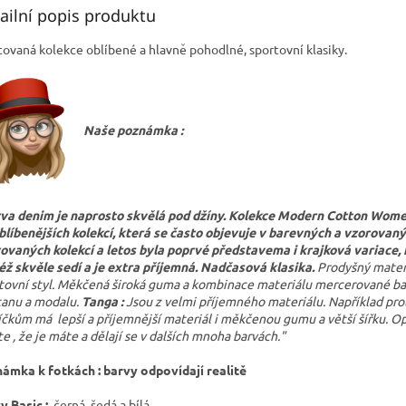
ailní popis produktu
tovaná kolekce oblíbené a hlavně pohodlné, sportovní klasiky.
Naše poznámka :
va denim je naprosto skvělá pod džíny.
Kolekce Modern Cotton Women
blíbenějších kolekcí, která se často objevuje v barevných a vzorovan
tovaných kolekcí a letos byla poprvé představema i krajková variace,
éž skvěle sedí a je extra příjemná. Nadčasová klasika.
Prodyšný materi
tovní styl. Měkčená široká guma a kombinace materiálu mercerované ba
tanu a modalu.
Tanga :
Jsou z velmi příjemného materiálu. Například pro
íčkům má lepší a příjemnější materiál i měkčenou gumu a větší šířku. O
te , že je máte a dělají se v dalších mnoha barvách."
ámka k fotkách : barvy odpovídají realitě
y Basic :
černá, šedá a bílá