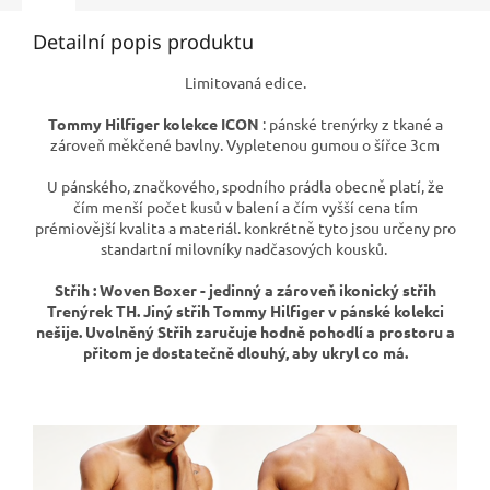
Detailní popis produktu
Limitovaná edice.
Tommy Hilfiger kolekce ICON
: pánské trenýrky z tkané a
zároveň měkčené bavlny. Vypletenou gumou o šířce 3cm
U pánského, značkového, spodního prádla obecně platí, že
čím menší počet kusů v balení a čím vyšší cena tím
prémiovější kvalita a materiál. konkrétně tyto jsou určeny pro
standartní milovníky nadčasových kousků.
Střih : Woven Boxer - jedinný a zároveň ikonický střih
Trenýrek TH. Jiný střih Tommy Hilfiger v pánské kolekci
nešije. Uvolněný Střih zaručuje hodně pohodlí a prostoru a
přitom je dostatečně dlouhý, aby ukryl co má.