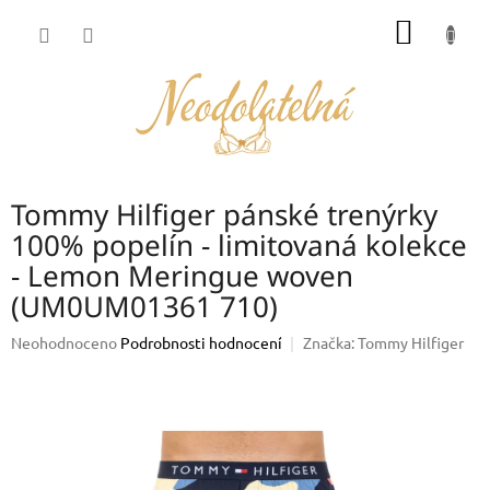
Přejít
NÁKUP
na
obsah
KOŠÍK
Tommy Hilfiger pánské trenýrky
100% popelín - limitovaná kolekce
- Lemon Meringue woven
(UM0UM01361 710)
Průměrné
Neohodnoceno
Podrobnosti hodnocení
Značka:
Tommy Hilfiger
hodnocení
produktu
je
0,0
z
5
hvězdiček.