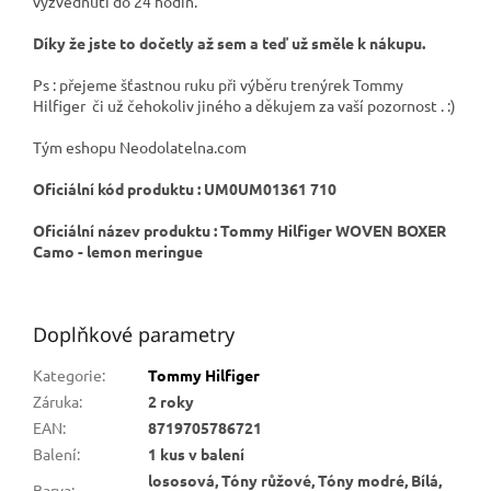
vyzvednutí do 24 hodin.
Díky že jste to dočetly až sem a teď už směle k nákupu.
Ps : přejeme šťastnou ruku při výběru trenýrek Tommy
Hilfiger či už čehokoliv jiného a děkujem za vaší pozornost . :)
Tým eshopu Neodolatelna.com
Oficiální kód produktu : UM0UM01361 710
Oficiální název produktu : Tommy Hilfiger WOVEN BOXER
Camo - lemon meringue
Doplňkové parametry
Kategorie
:
Tommy Hilfiger
Záruka
:
2 roky
EAN
:
8719705786721
Balení
:
1 kus v balení
lososová, Tóny růžové, Tóny modré, Bílá,
Barva
: