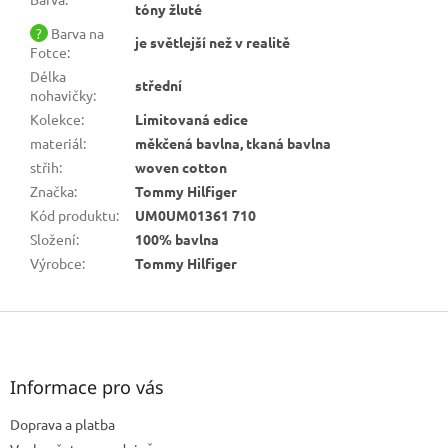
tóny žluté
?
Barva na
je světlejší než v realitě
Fotce
:
Délka
střední
nohavičky
:
Kolekce
:
Limitovaná edice
materiál
:
měkčená bavlna, tkaná bavlna
střih
:
woven cotton
Značka
:
Tommy Hilfiger
Kód produktu
:
UM0UM01361 710
Složení
:
100% bavlna
Výrobce
:
Tommy Hilfiger
Z
á
p
a
Informace pro vás
t
Doprava a platba
í