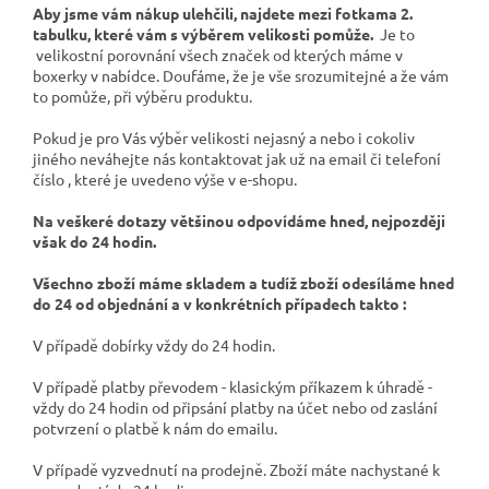
Aby jsme vám nákup ulehčili, najdete mezi fotkama 2.
tabulku, které vám s výběrem velikosti pomůže.
Je to
velikostní porovnání všech značek od kterých máme v
boxerky v nabídce. Doufáme, že je vše srozumitejné a že vám
to pomůže, při výběru produktu.
Pokud je pro Vás výběr velikosti nejasný a nebo i cokoliv
jiného neváhejte nás kontaktovat jak už na email či telefoní
číslo , které je uvedeno výše v e-shopu.
Na veškeré dotazy většinou odpovídáme hned, nejpozději
však do 24 hodin.
Všechno zboží máme skladem a tudíž zboží odesíláme hned
do 24 od objednání a v konkrétních případech takto :
V případě dobírky vždy do 24 hodin.
V případě platby převodem - klasickým příkazem k úhradě -
vždy do 24 hodin od připsání platby na účet nebo od zaslání
potvrzení o platbě k nám do emailu.
V případě vyzvednutí na prodejně. Zboží máte nachystané k