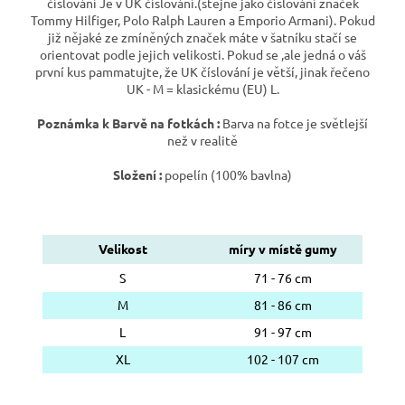
číslování Je v UK číslování.(stejně jako číslování značek
Tommy Hilfiger, Polo Ralph Lauren a Emporio Armani). Pokud
již nějaké ze zmíněných značek máte v šatníku stačí se
orientovat podle jejich velikosti. Pokud se ,ale jedná o váš
první kus pammatujte, že UK číslování je větší, jinak řečeno
UK - M = klasickému (EU) L.
Poznámka k Barvě na fotkách :
Barva na fotce je světlejší
než v realitě
Složení :
popelín (100% bavlna)
Velikost
míry v místě gumy
S
71 - 76 cm
M
81 - 86 cm
L
91 - 97 cm
XL
102 - 107 cm