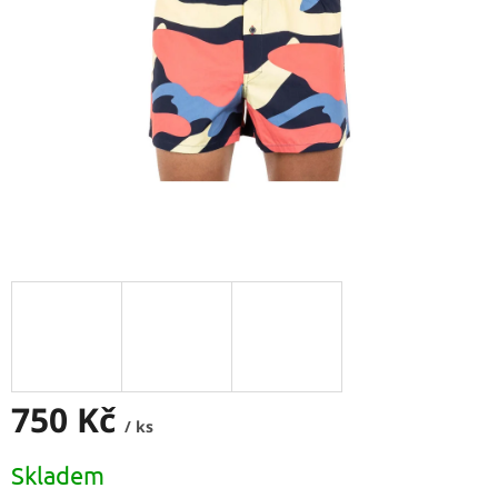
750 Kč
/ ks
Měrná
Skladem
cena: