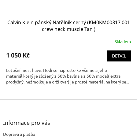
Calvin Klein pánský Nátělník černý (KM0KM00317 001
crew neck muscle Tan )
Skladem
1 050 Kč
DETAIL
Letošní must have. Hodí se naprosto ke všemu a jeho
materiál,který je složený z 50% bavlna a z 50% modal( extra
prodyšný, nežmolkuje a drží tvar) je prostě materiál na který se...
Z
á
p
a
Informace pro vás
t
Doprava a platba
í