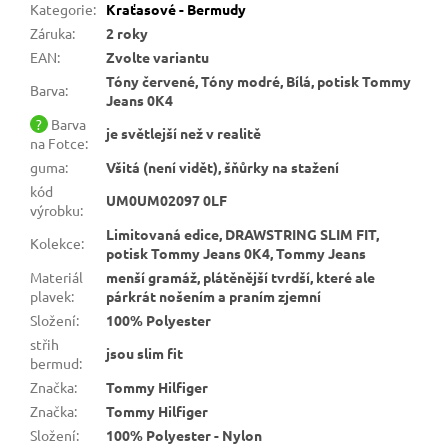
Kategorie
:
Kraťasové - Bermudy
Záruka
:
2 roky
EAN
:
Zvolte variantu
Tóny červené, Tóny modré, Bílá, potisk Tommy
Barva
:
Jeans 0K4
?
Barva
je světlejší než v realitě
na Fotce
:
guma
:
Všitá (není vidět), šňůrky na stažení
kód
UM0UM02097 0LF
výrobku
:
Limitovaná edice, DRAWSTRING SLIM FIT,
Kolekce
:
potisk Tommy Jeans 0K4, Tommy Jeans
Materiál
menší gramáž, plátěnější tvrdší, které ale
plavek
:
párkrát nošením a praním zjemní
Složení
:
100% Polyester
střih
jsou slim fit
bermud
:
Značka
:
Tommy Hilfiger
Značka
:
Tommy Hilfiger
Složení
:
100% Polyester - Nylon