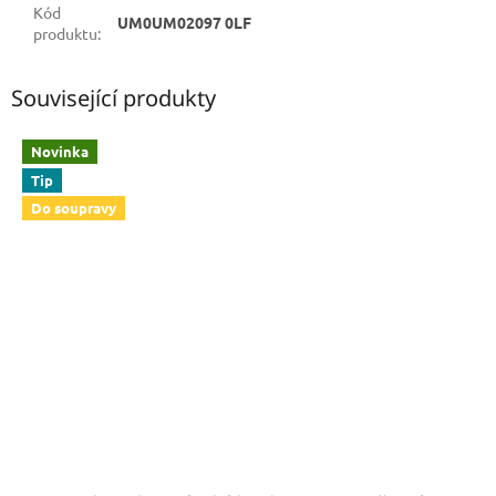
Kód
UM0UM02097 0LF
produktu
:
Související produkty
Novinka
Tip
Do soupravy