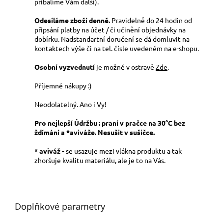
přibalíme Vám další).
Odesíláme zboží denně.
Pravidelně do 24 hodin od
připsání platby na účet / či učinění objednávky na
dobírku. Nadstandartní doručení se dá domluvit na
kontaktech výše či na tel. čísle uvedeném na e-shopu.
Osobní vyzvednutí
je možné v ostravě
Zde
.
Příjemné nákupy :)
Neodolatelný. Ano i Vy!
Pro nejlepší Údržbu : praní v pračce na 30°C bez
ždímání a *aviváže. Nesušit v sušičce.
* aviváž -
se usazuje mezi vlákna produktu a tak
zhoršuje kvalitu materiálu, ale je to na Vás.
#UM0UM02097 0LF #UM0UM020970LF
#UM0UM02097_0LF
Doplňkové parametry