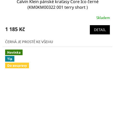
Calvin Klein pánské kraťasy Core Ico černé
(KM0KM00322 001 terry short )
Skladem
1 185 Kč
DETAIL
ČERNÁ JE PROSTĚ KE VŠEMU
Novinka
Tip
Do soupravy