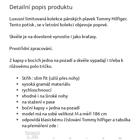
Detailní popis produktu
Luxusní limitovaná kolekce pánských plavek Tommy Hilfiger.
Tento potisk , se v letošní kolekci objevuje poprvé.
Skvěle je na dovolené vynosíte i jako kraťasy.
Prvotřídní zpracování.
2 kapsy v bocích jedna na pozadí a skvěle vypadají i třeba k
růžovému polo tričku.
Střih : slim fit (užší přes nohy)
vysoká gramáž materiálu
rychloschnoucí
vhodné i na široké nohy
na stažení v pase
boční kapsy + jedna na pozadí
model má na sobě velikost M a měří 186 cm
odpovídá klasickému číslování Tommy hilfiger a tabulka
na přeměření zde :