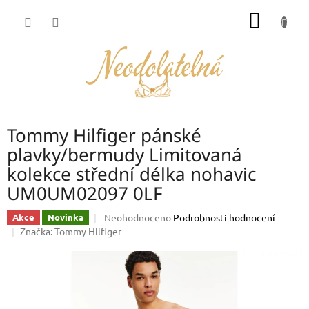
Přejít
NÁKUP
na
obsah
KOŠÍK
Tommy Hilfiger pánské
plavky/bermudy Limitovaná
kolekce střední délka nohavic
UM0UM02097 0LF
Průměrné
Neohodnoceno
Podrobnosti hodnocení
Akce
Novinka
hodnocení
Značka:
Tommy Hilfiger
produktu
je
0,0
z
5
hvězdiček.