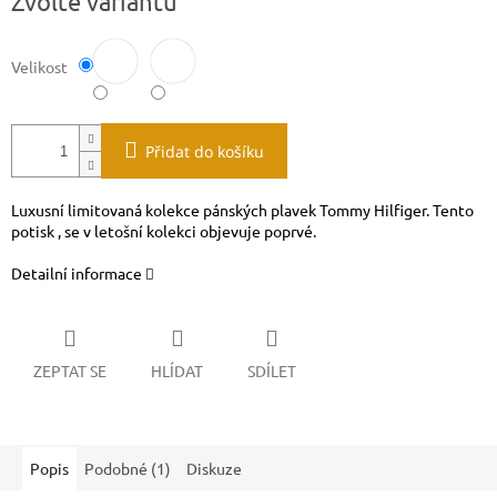
Zvolte variantu
cena:
Velikost
Přidat do košíku
Luxusní limitovaná kolekce pánských plavek Tommy Hilfiger. Tento
potisk , se v letošní kolekci objevuje poprvé.
Detailní informace
ZEPTAT SE
HLÍDAT
SDÍLET
Popis
Podobné (1)
Diskuze