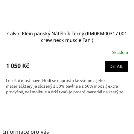
Calvin Klein pánský Nátělník černý (KM0KM00317 001
crew neck muscle Tan )
Skladem
1 050 Kč
DETAIL
Letošní must have. Hodí se naprosto ke všemu a jeho
materiál,který je složený z 50% bavlna a z 50% modal( extra
prodyšný, nežmolkuje a drží tvar) je prostě materiál na který se...
Z
á
p
a
Informace pro vás