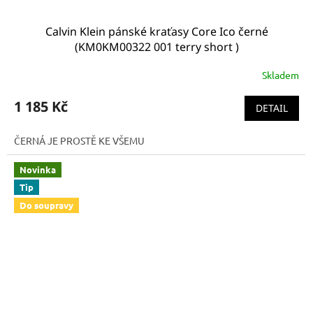
Calvin Klein pánské kraťasy Core Ico černé
(KM0KM00322 001 terry short )
Skladem
1 185 Kč
DETAIL
ČERNÁ JE PROSTĚ KE VŠEMU
Novinka
Tip
Do soupravy