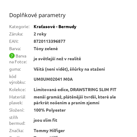
Doplňkové parametry
Kategorie
:
Kraťasové - Bermudy
Záruka
:
2 roky
EAN
:
8720113396877
Barva
:
Tóny zelené
?
Barva
je světlejší než v realitě
na Fotce
:
guma
:
Všitá (není vidět), šňůrky na stažení
kód
UM0UM02041 M0A
výrobku
:
Kolekce
:
Limitovaná edice, DRAWSTRING SLIM FIT
Materiál
menší gramáž, plátěnější tvrdší, které ale
plavek
:
párkrát nošením a praním zjemní
Složení
:
100% Polyester
střih
jsou slim fit
bermud
:
Značka
:
Tommy Hilfiger