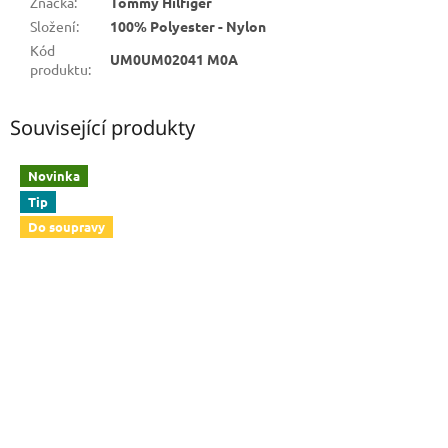
Značka
:
Tommy Hilfiger
Složení
:
100% Polyester - Nylon
Kód
UM0UM02041 M0A
produktu
:
Související produkty
Novinka
Tip
Do soupravy