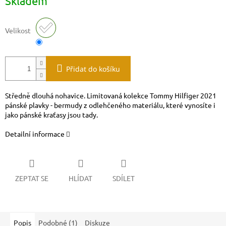
Skladem
cena:
Velikost
Přidat do košíku
Středně dlouhá nohavice. Limitovaná kolekce Tommy Hilfiger 2021
pánské plavky - bermudy z odlehčeného materiálu, které vynosíte i
jako pánské kraťasy jsou tady.
Detailní informace
ZEPTAT SE
HLÍDAT
SDÍLET
Popis
Podobné (1)
Diskuze