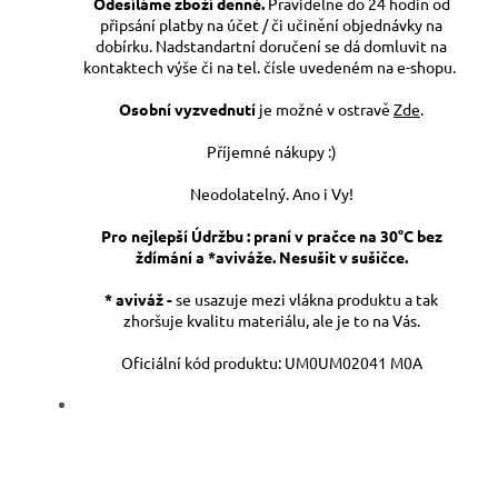
Odesíláme zboží denně.
Pravidelně do 24 hodin od
připsání platby na účet / či učinění objednávky na
dobírku. Nadstandartní doručení se dá domluvit na
kontaktech výše či na tel. čísle uvedeném na e-shopu.
Osobní vyzvednutí
je možné v ostravě
Zde
.
Příjemné nákupy :)
Neodolatelný. Ano i Vy!
Pro nejlepší Údržbu : praní v pračce na 30°C bez
ždímání a *aviváže. Nesušit v sušičce.
* aviváž -
se usazuje mezi vlákna produktu a tak
zhoršuje kvalitu materiálu, ale je to na Vás.
Oficiální kód produktu: UM0UM02041 M0A
#UM0UM02041 M0A #UM0UM02041 #UM0UM02041-
M0A