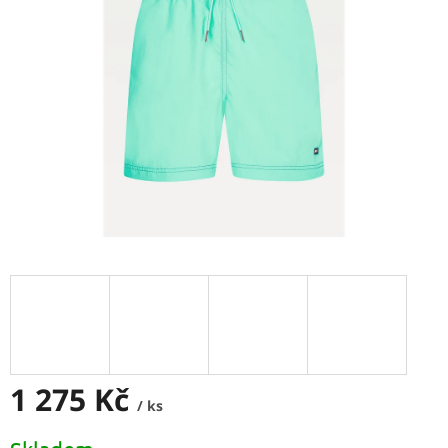
1 275 Kč
/ ks
Měrná