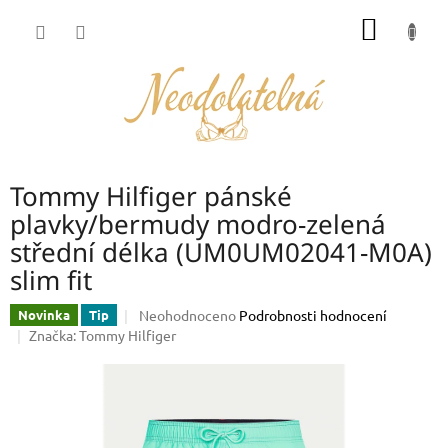
Přejít
NÁKUP
na
obsah
KOŠÍK
Tommy Hilfiger pánské
plavky/bermudy modro-zelená
střední délka (UM0UM02041-M0A)
slim fit
Průměrné
Neohodnoceno
Podrobnosti hodnocení
Novinka
Tip
hodnocení
Značka:
Tommy Hilfiger
produktu
je
0,0
z
5
hvězdiček.