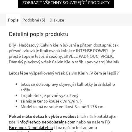
ZOBRAZIT VŠECHNY SOUVISEJÍCÍ PRODUKTY
Popis
Podobné (5)
Diskuze
Detailní popis produktu
Bílý - Nadčasový. Calvin klein luxusní a přitom dostupná, tak
přesně taková je limitovaná kolekce INTENSE POWER - je
prostě topem letošní sezóny. SKVĚLE PADNOUCÍ VRŠEK.
Dámský plavkový vršek Calvin Klein střihu pevný trojúhelník.
Letos lépe vyšperkovaný vršek Calvin Klein . V čem je lepší ?
letos se do soupravy objevují i kalhotky brazilského
střihu
Trojúhelník je pevně vyztužený
za nás je tento kousek Win,Win. :)
Modelka má na sobě velikost S a měří 176 cm.
Pokud máte dotaz k výběru velikosti
tak nás kontaktujte
zde :
info@eshop-neodolatelna.com
nebo na našem FB
Facebook Neodolatelna
či na našem instagramu