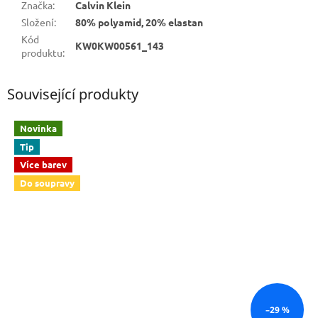
Značka
:
Calvin Klein
Složení
:
80% polyamid, 20% elastan
Kód
KW0KW00561_143
produktu
:
Související produkty
Novinka
Tip
Více barev
Do soupravy
–29 %