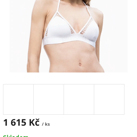
1 615 Kč
/ ks
Měrná