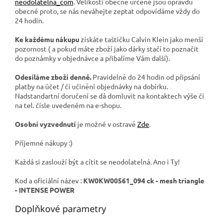
neodolatelna_com
. Velikosti obecně určené jsou opravdu
obecné proto, se nás neváhejte zeptat odpovídáme vždy do
24 hodin.
Ke každému nákupu
získáte taštičku Calvin Klein jako menší
pozornost ( a pokud máte zboží jako dárky stačí to poznačit
do poznámky v objednávce a přibalíme Vám další).
Odesíláme zboží denně.
Pravidelně do 24 hodin od připsání
platby na účet / či učinění objednávky na dobírku.
Nadstandartní doručení se dá domluvit na kontaktech výše či
na tel. čísle uvedeném na e-shopu.
Osobní vyzvednutí
je možné v ostravě
Zde
.
Příjemné nákupy :)
Každá si zaslouží být a cítit se neodolatelná. Ano i Ty!
Kod a oficiální název :
KW0KW00561_094 ck - mesh triangle
- INTENSE POWER
Doplňkové parametry