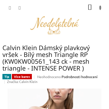
Přejít
NÁKUP
na
obsah
KOŠÍK
Calvin Klein Dámský plavkový
vršek - Bílý mesh Triangle RP
(KW0KW00561_143 ck - mesh
triangle - INTENSE POWER )
Průměrné
Neohodnoceno
Podrobnosti hodnocení
Tip
Více barev
hodnocení
Značka:
Calvin Klein
produktu
je
0,0
z
5
hvězdiček.