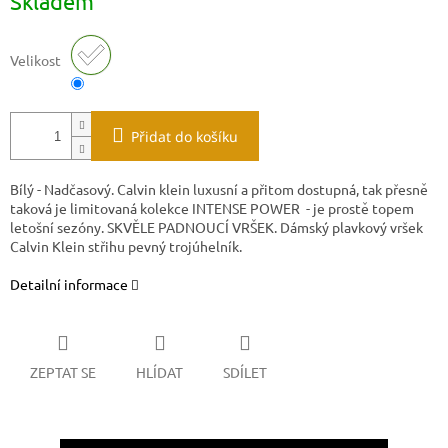
Skladem
cena:
Velikost
Přidat do košíku
Bílý - Nadčasový. Calvin klein luxusní a přitom dostupná, tak přesně
taková je limitovaná kolekce INTENSE POWER - je prostě topem
letošní sezóny. SKVĚLE PADNOUCÍ VRŠEK. Dámský plavkový vršek
Calvin Klein střihu pevný trojúhelník.
Detailní informace
ZEPTAT SE
HLÍDAT
SDÍLET