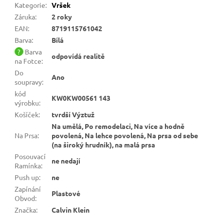
Kategorie
:
Vršek
Záruka
:
2 roky
EAN
:
8719115761042
Barva
:
Bílá
?
Barva
odpovídá realitě
na Fotce
:
Do
Ano
soupravy
:
kód
KW0KW00561 143
výrobku
:
Košíček
:
tvrdší Výztuž
Na umělá, Po remodelaci, Na více a hodně
Na Prsa
:
povolená, Na lehce povolená, Na prsa od sebe
(na široký hrudník), na malá prsa
Posouvací
ne nedají
Ramínka
:
Push up
:
ne
Zapínání
Plastové
Obvod
:
Značka
:
Calvin Klein