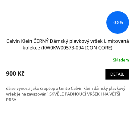
–30 %
Calvin Klein ČERNÝ Dámský plavkový vršek Limitovaná
kolekce (KW0KW00573-094 ICON CORE)
Skladem
900 Kč
DETAIL
dá se vynosti jako croptop a tento Calvin klein dámský plavkový
vršek je na zavazování .SKVĚLE PADNOUCÍ VRŠEK I NA VĚTŠÍ
PRSA.
Z
á
p