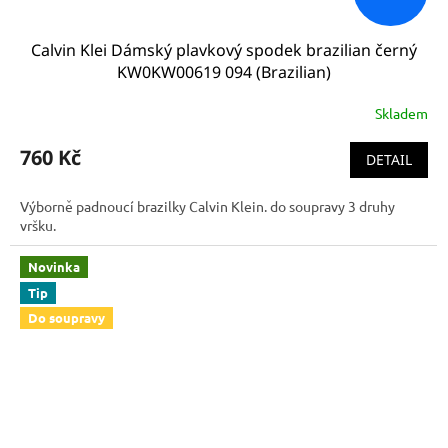
Calvin Klei Dámský plavkový spodek brazilian černý
KW0KW00619 094 (Brazilian)
Skladem
760 Kč
DETAIL
Výborně padnoucí brazilky Calvin Klein. do soupravy 3 druhy
vršku.
Novinka
Tip
Do soupravy