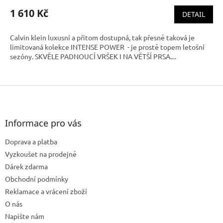
1 610 Kč
DETAIL
Calvin klein luxusní a přitom dostupná, tak přesně taková je
limitovaná kolekce INTENSE POWER - je prostě topem letošní
sezóny. SKVĚLE PADNOUCÍ VRŠEK I NA VĚTŠÍ PRSA....
Z
á
p
a
Informace pro vás
t
Doprava a platba
í
Vyzkoušet na prodejně
Dárek zdarma
Obchodní podmínky
Reklamace a vrácení zboží
O nás
Napište nám