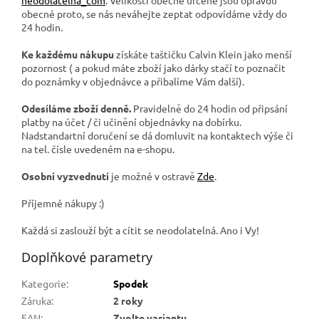
obecné proto, se nás neváhejte zeptat odpovídáme vždy do
24 hodin.
Ke každému nákupu
získáte taštičku Calvin Klein jako menší
pozornost ( a pokud máte zboží jako dárky stačí to poznačit
do poznámky v objednávce a přibalíme Vám další).
Odesíláme zboží denně.
Pravidelně do 24 hodin od připsání
platby na účet / či učinění objednávky na dobírku.
Nadstandartní doručení se dá domluvit na kontaktech výše či
na tel. čísle uvedeném na e-shopu.
Osobní vyzvednutí
je možné v ostravě
Zde
.
Příjemné nákupy :)
Každá si zaslouží být a cítit se neodolatelná. Ano i Vy!
Doplňkové parametry
Kategorie
:
Spodek
Záruka
:
2 roky
EAN
:
Zvolte variantu