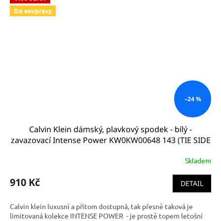
Do soupravy
–24 %
Calvin Klein dámský, plavkový spodek - bílý -
zavazovací Intense Power KW0KW00648 143 (TIE SIDE
BIKINI BOTTOM CK - PVH WHITE) 4500257682
Skladem
910 Kč
DETAIL
Calvin klein luxusní a přitom dostupná, tak přesně taková je
limitovaná kolekce INTENSE POWER - je prostě topem letošní