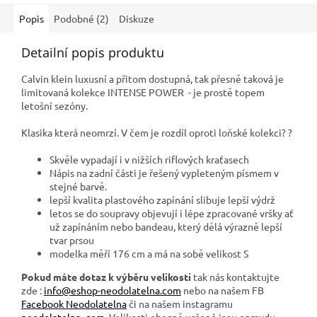
Popis
Podobné (2)
Diskuze
Detailní popis produktu
Calvin klein luxusní a přitom dostupná, tak přesně taková je
limitovaná kolekce INTENSE POWER - je prostě topem
letošní sezóny.
Klasika která neomrzí. V čem je rozdíl oproti loňské kolekci? ?
Skvěle vypadají i v nižších riflových kraťasech
Nápis na zadní části je řešený vypleteným písmem v
stejné barvě.
lepší kvalita plastového zapínání slibuje lepší výdrž
letos se do soupravy objevují i lépe zpracované vršky ať
už zapínáním nebo bandeau, který dělá výrazně lepší
tvar prsou
modelka měří 176 cm a má na sobě velikost S
Pokud máte dotaz k výběru velikosti
tak nás kontaktujte
zde :
info@eshop-neodolatelna.com
nebo na našem FB
Facebook Neodolatelna
či na našem instagramu
neodolatelna_com
. Velikosti obecně určené jsou opravdu