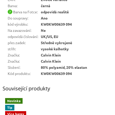
Barva
:
černá
?
Barva na Fotce
:
odpovídá realitě
Do soupravy
:
Ano
kód výrobku
:
KW0KW00639 094
Na zavazování
:
Ne
odpovídá číslování
:
UK/US, EU
přes zadek
:
Středně vykrojené
střih
:
vysoké kalhotky
Značka
:
Calvin Klein
Značka
:
Calvin Klein
Složení
:
80% polyamid, 20% elastan
Kód produktu
:
KW0KW00639 094
Související produkty
Novinka
Tip
Více barev