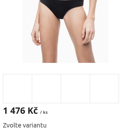
1 476 Kč
/ ks
Měrná
Zvolte variantu
cena: