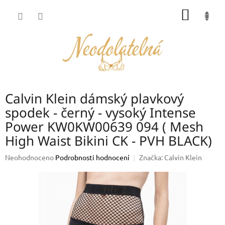
Přejít
NÁKUP
na
obsah
KOŠÍK
Calvin Klein dámský plavkový
spodek - černý - vysoký Intense
Power KW0KW00639 094 ( Mesh
High Waist Bikini CK - PVH BLACK)
Průměrné
Neohodnoceno
Podrobnosti hodnocení
Značka:
Calvin Klein
hodnocení
produktu
je
0,0
z
5
hvězdiček.