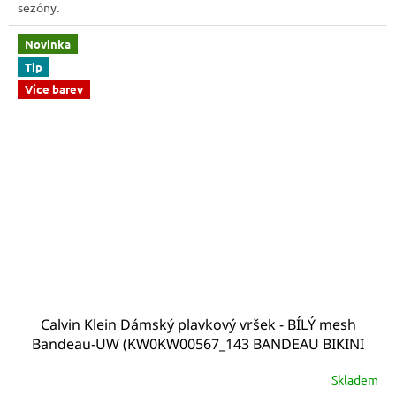
sezóny.
Novinka
Tip
Více barev
Calvin Klein Dámský plavkový vršek - BÍLÝ mesh
Bandeau-UW (KW0KW00567_143 BANDEAU BIKINI
TOP - INTENSE POWER )
Skladem