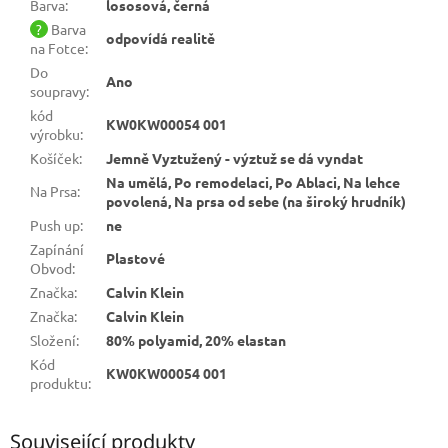
Barva
:
lososová, černá
?
Barva
odpovídá realitě
na Fotce
:
Do
Ano
soupravy
:
kód
KW0KW00054 001
výrobku
:
Košíček
:
Jemně Vyztužený - výztuž se dá vyndat
Na umělá, Po remodelaci, Po Ablaci, Na lehce
Na Prsa
:
povolená, Na prsa od sebe (na široký hrudník)
Push up
:
ne
Zapínání
Plastové
Obvod
:
Značka
:
Calvin Klein
Značka
:
Calvin Klein
Složení
:
80% polyamid, 20% elastan
Kód
KW0KW00054 001
produktu
:
Související produkty