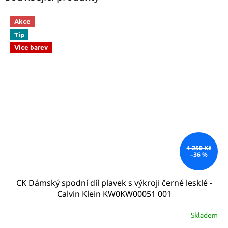
Akce
Tip
Více barev
1 250 Kč
–36 %
CK Dámský spodní díl plavek s výkroji černé lesklé -
Calvin Klein KW0KW00051 001
Skladem