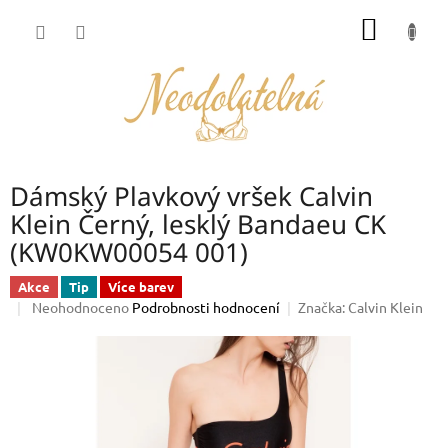
Přejít
NÁKUP
na
obsah
KOŠÍK
Dámský Plavkový vršek Calvin
Klein Černý, lesklý Bandaeu CK
(KW0KW00054 001)
Akce
Tip
Více barev
Průměrné
Neohodnoceno
Podrobnosti hodnocení
Značka:
Calvin Klein
hodnocení
produktu
je
0,0
z
5
hvězdiček.