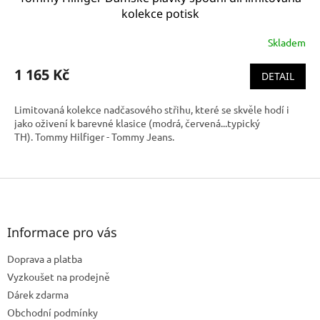
kolekce potisk
Skladem
1 165 Kč
DETAIL
Limitovaná kolekce nadčasového střihu, které se skvěle hodí i
jako oživení k barevné klasice (modrá, červená...typický
TH). Tommy Hilfiger - Tommy Jeans.
Z
á
p
a
Informace pro vás
t
Doprava a platba
í
Vyzkoušet na prodejně
Dárek zdarma
Obchodní podmínky