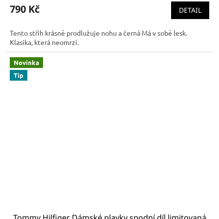
790 Kč
DETAIL
Tento střih krásně prodlužuje nohu a černá Má v sobě lesk.
Klasika, která neomrzí.
Novinka
Tip
Tommy Hilfiger Dámské plavky spodní díl limitovaná