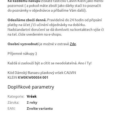
Ke každému nákupu
získáte taštičku Calvin Klein jako menší
pozornost ( a pokud máte zboží jako dárky stačí to poznačit
do poznámky v objednávce a přibalíme Vám další).
Odesíláme zboží denně.
Pravidelně do 24 hodin od připsání
platby na účet / či učinění objednávky na dobírku.
Nadstandartní doručení se dá domluvit na kontaktech výše či
na tel. čísle uvedeném na e-shopu.
Osobní vyzvednutí
je možné v ostravě
Zde
.
Příjemné nákupy :)
Každá si zaslouží být a cítit se neodolatelná. Ano i Ty!
Kód Dámský Banaeu plavkový vršek CALVIN
KLEIN
KW0KW00054 001
Doplňkové parametry
Kategorie
:
Vršek
Záruka
:
2 roky
EAN
:
Zvolte variantu