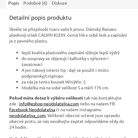
Popis
Podobné (6)
Diskuze
Detailní popis produktu
Skvěle se přizpůsobí tvaru vašich prsou. Dámský Banaeu
plavkový vršek CALVIN KLEIN. černá Má v sobě lesk a zapínání
je z pevného plastu.
lepší kvalita plastového zapínání slibuje lepší výdrž
do soupravy se objevují i kalhotky s výřezem i
zavazovací
A jen takový interní tip : dají se použít i místo
podprsenky/croptopu
za nás je tento kousek Win,Win. :)
Modelka má na sobě velikost S a měří 176 cm.
Pokud máte dotaz k výběru velikosti
tak nás kontaktujte
zde :
info@eshop-neodolatelna.com
nebo na našem FB
Facebook Neodolatelna
či na našem instagramu
neodolatelna_com
. Velikosti obecně určené jsou opravdu
obecné proto, se nás neváhejte zeptat odpovídáme vždy do
24 hodin.