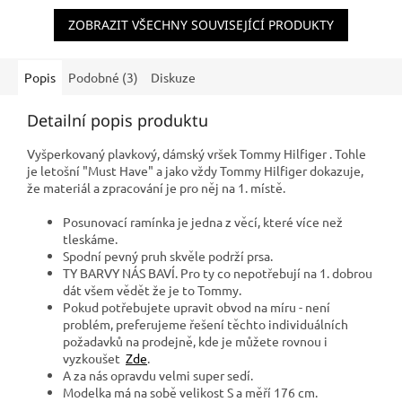
ZOBRAZIT VŠECHNY SOUVISEJÍCÍ PRODUKTY
Popis
Podobné (3)
Diskuze
Detailní popis produktu
Vyšperkovaný plavkový, dámský vršek Tommy Hilfiger . Tohle
je letošní "Must Have" a jako vždy Tommy Hilfiger dokazuje,
že materiál a zpracování je pro něj na 1. místě.
Posunovací ramínka je jedna z věcí, které více než
tleskáme.
Spodní pevný pruh skvěle podrží prsa.
TY BARVY NÁS BAVÍ. Pro ty co nepotřebují na 1. dobrou
dát všem vědět že je to Tommy.
Pokud potřebujete upravit obvod na míru - není
problém, preferujeme řešení těchto individuálních
požadavků na prodejně, kde je můžete rovnou i
vyzkoušet
Zde
.
A za nás opravdu velmi super sedí.
Modelka má na sobě velikost S a měří 176 cm.