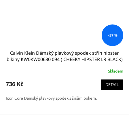
–37 %
Calvin Klein Dámský plavkový spodek střih hipster
bikiny KW0KW00630 094 ( CHEEKY HIPSTER LR BLACK)
Skladem
736 Kč
DETAIL
Icon Core Dámský plavkový spodek s širším bokem.
Z
á