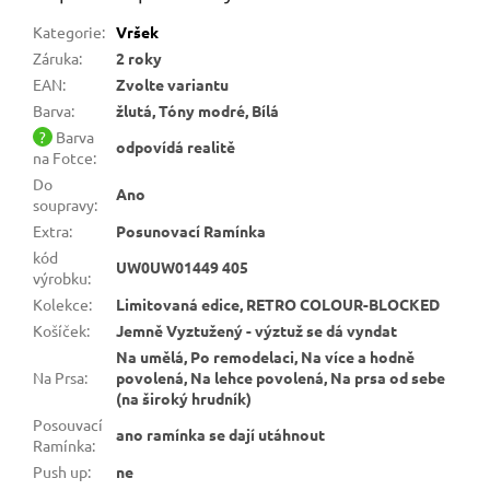
Kategorie
:
Vršek
Záruka
:
2 roky
EAN
:
Zvolte variantu
Barva
:
žlutá, Tóny modré, Bílá
?
Barva
odpovídá realitě
na Fotce
:
Do
Ano
soupravy
:
Extra
:
Posunovací Ramínka
kód
UW0UW01449 405
výrobku
:
Kolekce
:
Limitovaná edice, RETRO COLOUR-BLOCKED
Košíček
:
Jemně Vyztužený - výztuž se dá vyndat
Na umělá, Po remodelaci, Na více a hodně
Na Prsa
:
povolená, Na lehce povolená, Na prsa od sebe
(na široký hrudník)
Posouvací
ano ramínka se dají utáhnout
Ramínka
:
Push up
:
ne