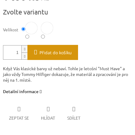
Měrná
Zvolte variantu
cena:
Velikost
Přidat do košíku
Když Vás klasické barvy už nebaví. Tohle je letošní "Must Have" a
jako vždy Tommy Hilfiger dokazuje, že materiál a zpracování je pro
něj na 1. místě.
Detailní informace
ZEPTAT SE
HLÍDAT
SDÍLET