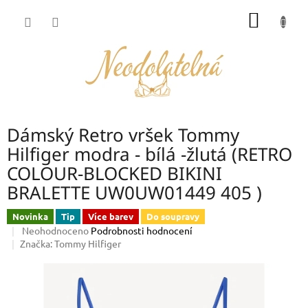
Přejít
NÁKUP
na
obsah
KOŠÍK
Dámský Retro vršek Tommy
Hilfiger modra - bílá -žlutá (RETRO
COLOUR-BLOCKED BIKINI
BRALETTE UW0UW01449 405 )
Novinka
Tip
Více barev
Do soupravy
Průměrné
Neohodnoceno
Podrobnosti hodnocení
hodnocení
Značka:
Tommy Hilfiger
produktu
je
0,0
z