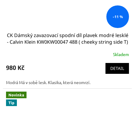
–11 %
CK Dámský zavazovací spodní díl plavek modré lesklé
- Calvin Klein KW0KW00047 488 ( cheeky string side T)
Skladem
980 Kč
DETAIL
Modrá Má v sobě lesk. Klasika, která neomrzí.
Novinka
Tip