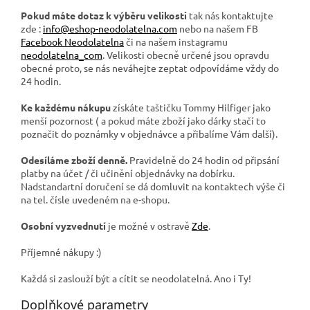
Pokud máte dotaz k výběru velikosti
tak nás kontaktujte
zde :
info@eshop-neodolatelna.com
nebo na našem FB
Facebook Neodolatelna
či na našem instagramu
neodolatelna_com
. Velikosti obecně určené jsou opravdu
obecné proto, se nás neváhejte zeptat odpovídáme vždy do
24 hodin.
Ke každému nákupu
získáte taštičku Tommy Hilfiger jako
menší pozornost ( a pokud máte zboží jako dárky stačí to
poznačit do poznámky v objednávce a přibalíme Vám další).
Odesíláme zboží denně.
Pravidelně do 24 hodin od připsání
platby na účet / či učinění objednávky na dobírku.
Nadstandartní doručení se dá domluvit na kontaktech výše či
na tel. čísle uvedeném na e-shopu.
Osobní vyzvednutí
je možné v ostravě
Zde
.
Příjemné nákupy :)
Každá si zaslouží být a cítit se neodolatelná. Ano i Ty!
Doplňkové parametry