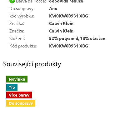
?
Barva na Fotce
:
odpovídá realitě
Do soupravy
:
Ano
kód výrobku
:
KW0KW00931 XBG
Značka
:
Calvin Klein
Značka
:
Calvin Klein
Složení
:
82% polyamid, 18% elastan
Kód produktu
:
KW0KW00931 XBG
Související produkty
Novinka
Tip
Více barev
Do soupravy