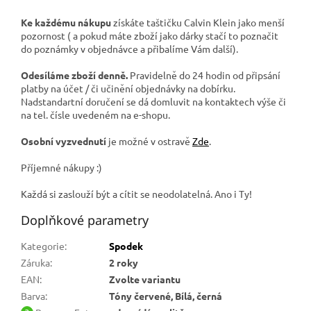
Ke každému nákupu
získáte taštičku Calvin Klein jako menší
pozornost ( a pokud máte zboží jako dárky stačí to poznačit
do poznámky v objednávce a přibalíme Vám další).
Odesíláme zboží denně.
Pravidelně do 24 hodin od připsání
platby na účet / či učinění objednávky na dobírku.
Nadstandartní doručení se dá domluvit na kontaktech výše či
na tel. čísle uvedeném na e-shopu.
Osobní vyzvednutí
je možné v ostravě
Zde
.
Příjemné nákupy :)
Každá si zaslouží být a cítit se neodolatelná. Ano i Ty!
Doplňkové parametry
Kategorie
:
Spodek
Záruka
:
2 roky
EAN
:
Zvolte variantu
Barva
:
Tóny červené, Bílá, černá