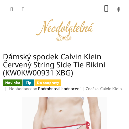
Přejít
NÁKUP
na
obsah
KOŠÍK
Dámský spodek Calvin Klein
Červený String Side Tie Bikini
(KW0KW00931 XBG)
Novinka
Tip
Do soupravy
Průměrné
Neohodnoceno
Podrobnosti hodnocení
Značka:
Calvin Klein
hodnocení
produktu
je
0,0
z
5
hvězdiček.