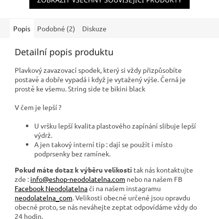
Popis
Podobné (2)
Diskuze
Detailní popis produktu
Plavkový zavazovací spodek, který si vždy přizpůsobíte
postavě a dobře vypadá i když je vytažený výše. Černá je
prostě ke všemu. String side te bikini black
V čem je lepší ?
U vršku lepší kvalita plastového zapínání slibuje lepší
výdrž.
A jen takový interní tip : dají se použít i místo
podprsenky bez ramínek.
Pokud máte dotaz k výběru velikosti
tak nás kontaktujte
zde :
info@eshop-neodolatelna.com
nebo na našem FB
Facebook Neodolatelna
či na našem instagramu
neodolatelna_com
. Velikosti obecně určené jsou opravdu
obecné proto, se nás neváhejte zeptat odpovídáme vždy do
24 hodin.