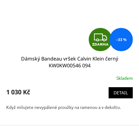
Z
–33 %
ZDARMA
D
Dámský Bandeau vršek Calvin Klein černý
A
KW0KW00546 094
R
Skladem
M
1 030 Kč
DETAIL
A
Když milujete nevypálené proužky na ramenou a v dekoltu.
Z
á