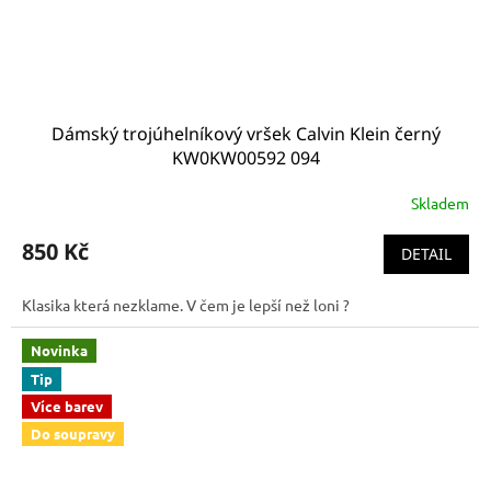
Dámský trojúhelníkový vršek Calvin Klein černý
KW0KW00592 094
Skladem
850 Kč
DETAIL
Klasika která nezklame. V čem je lepší než loni ?
Novinka
Tip
Více barev
Do soupravy