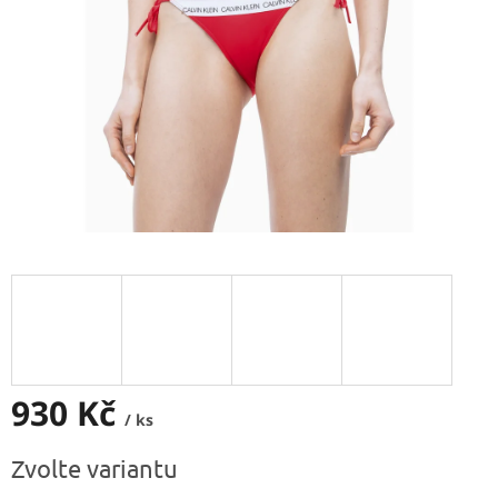
930 Kč
/ ks
Měrná
Zvolte variantu
cena: