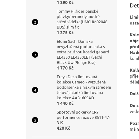
1 290 Kč
Det
Tommy Hilfiger pánské
plavky/bermudy modré
Limi
střední délka(UM0UM02048
osta
BDS) slim fit
1 275 Kč
Kole
obje
Elomi Sachi Dámská
před
nevyztužená podprsenka s
extra pružnou kosticí gepard
Nadč
EL4350 EL4350LET (Sachi
komb
Black Uw Plunge Bra)
1 770 Kč
Kalh
příj
Freya Deco limitovaná
děla
kolekce Cameo - vyztužená
podprsenka s nízkým středem
tělová, hladká limitovaná
Dalš
kolekce AA3160SAD
1 440 Kč
Do s
vede
Sportovní Boxerky CR7
performence růžové 8511-47-
319
Pozn
420 Kč
má n