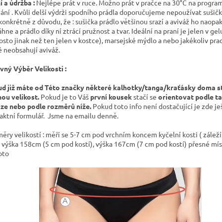
í a údržba :
Nejlépe prát v ruce. Možno prát v pračce na 30°C na progra
ání . Kvůli delší výdrži spodního prádla doporučujeme nepoužívat sušičk
 konkrétně z důvodu, že : sušička prádlo většinou srazí a aviváž ho naopa
hne a prádlo díky ní ztrácí pružnost a tvar. Ideální na praní je jelen v gel
osto jinak než ten jelen v kostce), marsejské mýdlo a nebo jakékoliv prac
é neobsahují aviváž.
vný Výběr Velikosti :
d již máte od Této značky některé kalhotky/tanga/kraťásky doma st
nou velikost.
Pokud je to Váš
první kousek
stačí se
orientovat podle ta
oze nebo podle rozměrů níže.
Pokud toto info není dostačující je zde je
aktní formulář.
Jsme na emailu denně.
ěry velikostí : měří se 5-7 cm pod vrchním koncem kyčelní kosti ( záleží
. výška 158cm (5 cm pod kostí), výška 167cm (7 cm pod kostí) přesné mí
foto