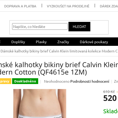
DOPRAVA A PLATBA
VYZKOUŠET NA PRODEJNĚ
DÁREK ZD
HLEDAT
í
Doplňky
Plavky
Značky
Dárkové poukazy
Dámské kalhotky bikiny brief Calvin Klein limitovaná kolekce Modern
ké kalhotky bikiny brief Calvin Klei
ern Cotton (QF4615e 1ZM)
Průměrné
Neohodnoceno
Podrobnosti hodnocení
Zn
pravy
Doskladněno
hodnocení
produktu
610 Kč
520
je
0,0
z
Měrná
Skla
5
cena:
hvězdiček.