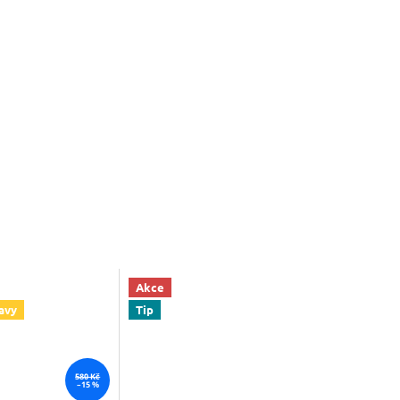
Akce
avy
Tip
580 Kč
–15 %