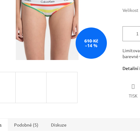
Velikost
610 Kč
–14 %
Limitova
barevné v
Detailní
TISK
s
Podobné (5)
Diskuze