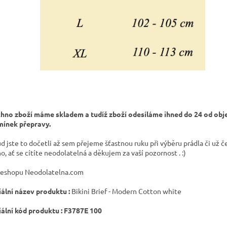
hno zboží máme skladem a tudíž zboží odesíláme ihned do 24 od obj
ínek přepravy.
d jste to dočetli až sem přejeme šťastnou ruku při výběru prádla či už č
ho, ať se cítíte neodolatelná a děkujem za vaší pozornost . :)
eshopu Neodolatelna.com
iální název produktu :
Bikini Brief - Modern Cotton white
iální kód produktu :
F3787E 100