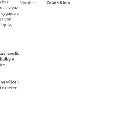
m bez
Výrobce
:
Calvin Klein
u a aviváž
k vygajdá a
u ( voní
í gely,
ačí zvolit
bulky v
ště
 na výšce )
sto měření