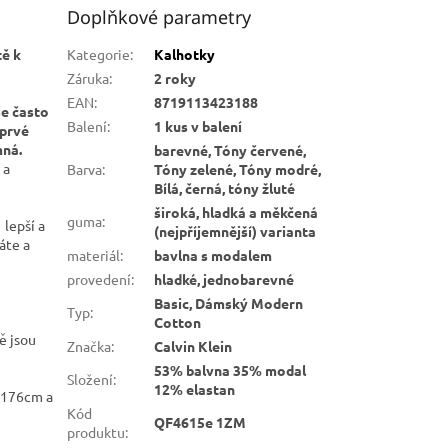
Doplňkové parametry
tě k
Kategorie
:
Kalhotky
Záruka
:
2 roky
EAN
:
8719113423188
se často
Balení
:
1 kus v balení
oprvé
mná.
barevné, Tóny červené,
 a
Barva
:
Tóny zelené, Tóny modré,
Bílá, černá, tóny žluté
široká, hladká a měkčená
guma
:
 lepší a
(nejpříjemnější) varianta
áte a
materiál
:
bavlna s modalem
provedení
:
hladké, jednobarevné
Basic, Dámský Modern
Typ
:
Cotton
ě jsou
Značka
:
Calvin Klein
53% balvna 35% modal
Složení
:
12% elastan
í 176cm a
Kód
QF4615e 1ZM
produktu
: