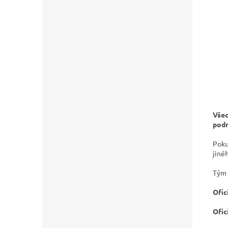
Všec
podm
Poku
jiné
Tým 
Ofic
Ofic