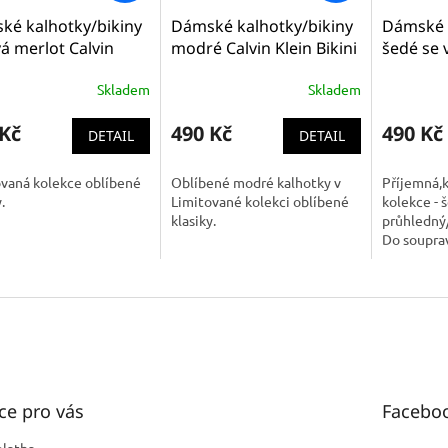
ké kalhotky/bikiny
Dámské kalhotky/bikiny
Dámské b
vá merlot Calvin
modré Calvin Klein Bikini
šedé se 
Bikini Brief -
Brief - Modern Cotton (
Klein Biki
Skladem
Skladem
rn Cotton ( F3787E
F3787E 7OO )
Modern 
QF1885E 
 Kč
490 Kč
490 Kč
DETAIL
DETAIL
ovaná kolekce oblíbené
Oblíbené modré kalhotky v
Příjemná,k
.
Limitované kolekci oblíbené
kolekce - 
klasiky.
průhledný
Do souprav
sportovní
podprsenku
ce pro vás
Facebo