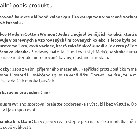
ailní popis produktu
tovaná kolekce oblíbené kalhotky s širokou gumou v barevné varian
vě fotbalu .
kce Modern Cotton Women : Jedna z nejoblíbenějších kolekcí, která 
vuje v barevných a vzorovaných limitovaných kolekcí a letos byla p
stavema i krajková variace, která taktéž skvěle sedí a je extra příje
asová klasika.
Prodyšný materiál. Sportovní styl. Měkčená široká guma
inace materiálu mercerované bavlny, elastanu a modalu.
otky :
Jsou z velmi příjemného materiálu. Například proti 3balíčkům má
emnější materiál i měkčenou gumu a větší šířku. Opravdu nevíte , že je m
jí se v dalších mnoha barvách.
í barevné provedení :
ano.
oupravy :
ano sportovní bralette podprsenka s výstuží i bez výstuže. Ob
ny i jako sportovní.
ámka k fotkám :
barvy jsou v reálu stejné jako na fotce a modelka měř
a sobě velikost S.