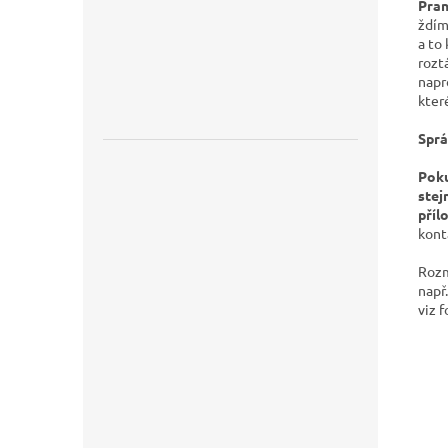
Pran
ždím
a to
roztá
napr
kter
Sprá
Poku
stej
příl
kont
Rozm
např
viz 