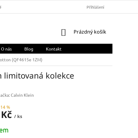
ARMA
OBCHODNÍ PODMÍNKY
REKLAMACE A VRÁCENÍ ZBOŽÍ
Přihlášení
NÁKUPNÍ
Prázdný košík
KOŠÍK
O nás
Blog
Kontakt
 Cotton (QF4615e 1ZM)
n limitovaná kolekce
ačka:
Calvin Klein
–14 %
 Kč
/ ks
dem