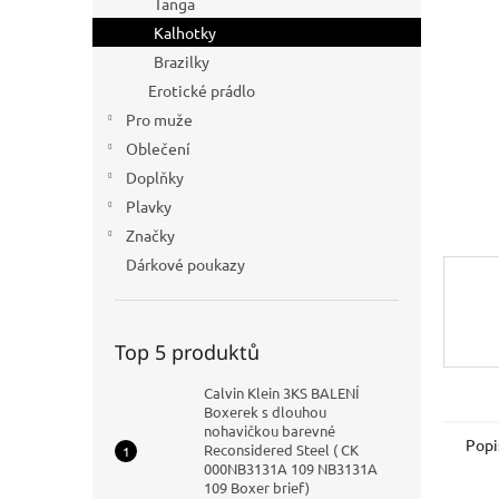
Tanga
n
Kalhotky
e
Brazilky
l
Erotické prádlo
Pro muže
Oblečení
Doplňky
Plavky
Značky
Dárkové poukazy
Top 5 produktů
Calvin Klein 3KS BALENÍ
Boxerek s dlouhou
nohavičkou barevné
Popi
Reconsidered Steel ( CK
000NB3131A 109 NB3131A
109 Boxer brief)