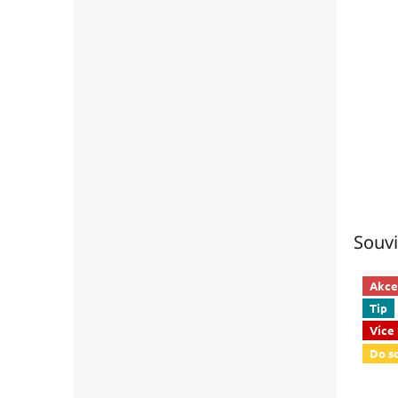
Souvi
Akce
Tip
Více
Do s