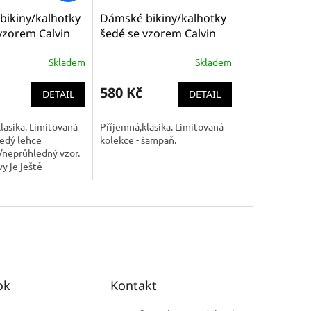
ikiny/kalhotky
Dámské bikiny/kalhotky
vzorem Calvin
šedé se vzorem Calvin
ni Brief -
Klein Bikini Brief -
Skladem
Skladem
Cotton (
Modern Cotton ( QF4079
TI6 )
SNN )
580 Kč
DETAIL
DETAIL
lasika. Limitovaná
Příjemná,klasika. Limitovaná
šedý lehce
kolekce - šampaň.
/neprůhledný vzor.
y je ještě
/bralette a tanga.
ok
Kontakt