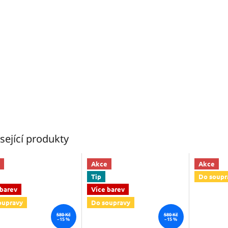
sející produkty
Akce
Akce
Tip
Do soupr
 barev
Více barev
oupravy
Do soupravy
580 Kč
580 Kč
–15 %
–15 %