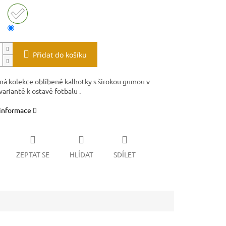
Přidat do košíku
ná kolekce oblíbené kalhotky s širokou gumou v
ariantě k ostavě fotbalu .
 informace
ZEPTAT SE
HLÍDAT
SDÍLET