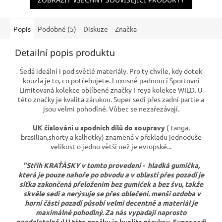
Popis
Podobné (5)
Diskuze
Značka
Detailní popis produktu
Šedá ideální i pod světlé materiály. P
ro ty chvíle, kdy dotek
kouzla je to, co potřebujete.
Luxusně padnoucí Sportovní
Limitovaná kolekce oblíbené značky Freya kolekce WILD. U
této značky je kvalita zárukou. Super sedí přes zadní partie a
jsou velmi pohodlné. Vůbec se nezařezávají.
UK číslování u spodních dílů do soupravy
( tanga,
brasilian,shorty a kalhotky) znamená v překladu jednoduše
velikost o jednu větší než je evropské...
"Střih KRAŤÁSKY v tomto provedení - hladká gumička,
která je pouze nahoře po obvodu a v oblasti přes pozadí je
síťka zakončená přeložením bez gumiček a bez švu, takže
skvěle sedí a nerýsuje se přes oblečení. menší ozdoba v
horní části pozadí působí velmi decentně a materiál je
maximálně pohodlný. Za nás vypadají naprosto
neodolatelně.:)
U této značky je kvalita zárukou. Super sedí