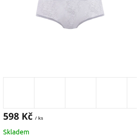
598 Kč
/ ks
Měrná
Skladem
cena: