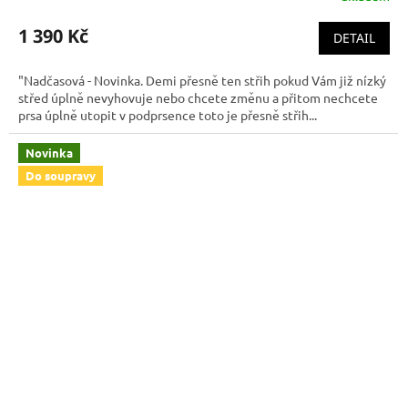
1 390 Kč
DETAIL
"Nadčasová - Novinka. Demi přesně ten střih pokud Vám již nízký
střed úplně nevyhovuje nebo chcete změnu a přitom nechcete
prsa úplně utopit v podprsence toto je přesně střih...
Novinka
Do soupravy