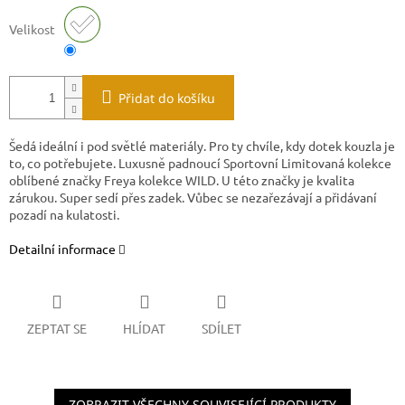
Velikost
Přidat do košíku
Šedá ideální i pod světlé materiály. Pro ty chvíle, kdy dotek kouzla je
to, co potřebujete.
Luxusně padnoucí Sportovní Limitovaná kolekce
oblíbené značky Freya kolekce WILD. U této značky je kvalita
zárukou. Super sedí přes zadek. Vůbec se nezařezávají a přidávaní
pozadí na kulatosti.
Detailní informace
ZEPTAT SE
HLÍDAT
SDÍLET
ZOBRAZIT VŠECHNY SOUVISEJÍCÍ PRODUKTY