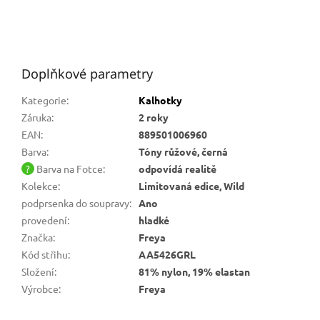
Doplňkové parametry
Kategorie
:
Kalhotky
Záruka
:
2 roky
EAN
:
889501006960
Barva
:
Tóny růžové, černá
?
Barva na Fotce
:
odpovídá realitě
Kolekce
:
Limitovaná edice, Wild
podprsenka do soupravy
:
Ano
provedení
:
hladké
Značka
:
Freya
Kód střihu
:
AA5426GRL
Složení
:
81% nylon, 19% elastan
Výrobce
:
Freya