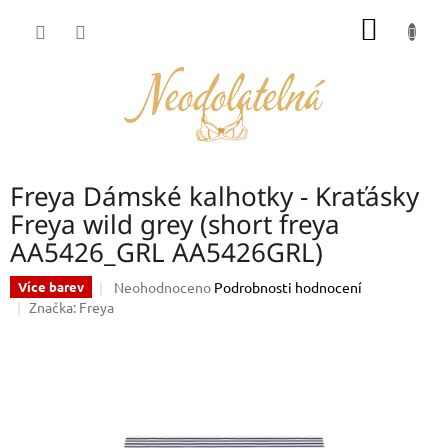
Přejít
NÁKUP
na
obsah
KOŠÍK
Freya Dámské kalhotky - Kraťásky
Freya wild grey (short freya
AA5426_GRL AA5426GRL)
Průměrné
Neohodnoceno
Podrobnosti hodnocení
Více barev
hodnocení
Značka:
Freya
produktu
je
0,0
z
5
hvězdiček.