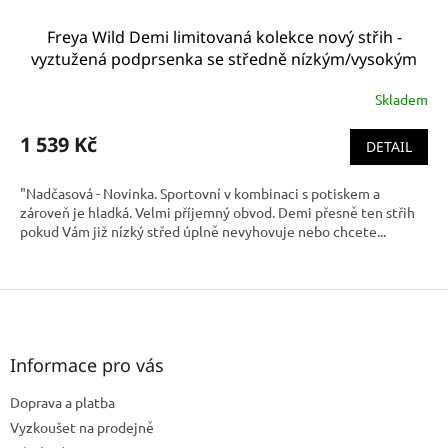
Freya Wild Demi limitovaná kolekce nový střih -
vyztužená podprsenka se středně nízkým/vysokým
středem černá, hladká AA5423BKR
Skladem
1 539 Kč
DETAIL
"Nadčasová - Novinka. Sportovní v kombinaci s potiskem a
zároveň je hladká. Velmi příjemný obvod. Demi přesně ten střih
pokud Vám již nízký střed úplně nevyhovuje nebo chcete...
Z
á
p
a
Informace pro vás
t
Doprava a platba
í
Vyzkoušet na prodejně