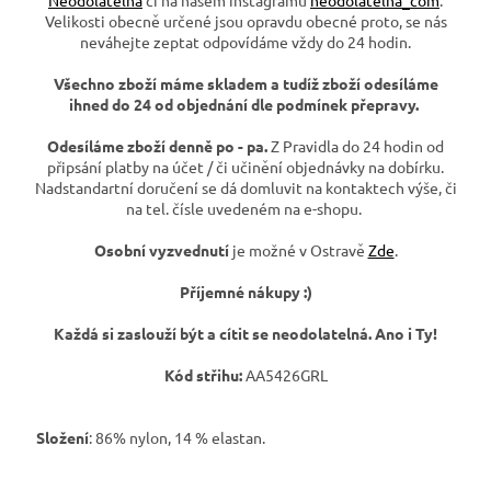
Velikosti obecně určené jsou opravdu obecné proto, se nás
neváhejte zeptat odpovídáme vždy do 24 hodin.
Všechno zboží máme skladem a tudíž zboží odesíláme
ihned do 24 od objednání dle podmínek přepravy.
Odesíláme zboží denně po - pa.
Z Pravidla do 24 hodin od
připsání platby na účet / či učinění objednávky na dobírku.
Nadstandartní doručení se dá domluvit na kontaktech výše, či
na tel. čísle uvedeném na e-shopu.
Osobní vyzvednutí
je možné v Ostravě
Zde
.
Příjemné nákupy :)
Každá si zaslouží být a cítit se neodolatelná. Ano i Ty!
Kód střihu:
AA5426GRL
Složení
: 86% nylon, 14 % elastan.