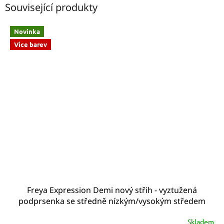
Související produkty
Novinka
Více barev
Freya Expression Demi nový střih - vyztužená
podprsenka se středně nízkým/vysokým středem
tělová, hladká AA5490NAE
Skladem