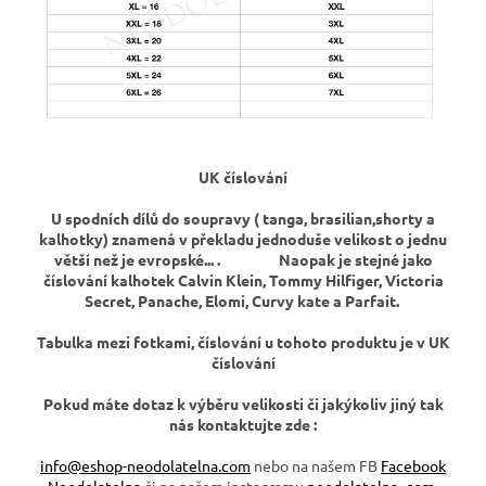
UK číslování
U spodních dílů do soupravy ( tanga, brasilian,shorty a
kalhotky) znamená v překladu jednoduše velikost o jednu
větší než je evropské... .
Naopak je stejné jako
číslování kalhotek Calvin Klein, Tommy Hilfiger, Victoria
Secret, Panache, Elomi, Curvy kate a Parfait.
Tabulka mezi fotkami, číslování u tohoto produktu je v UK
číslování
Pokud máte dotaz k výběru velikosti či jakýkoliv jiný tak
nás kontaktujte zde :
info@eshop-neodolatelna.com
nebo na našem FB
Facebook
Neodolatelna
či na našem instagramu
neodolatelna_com
.