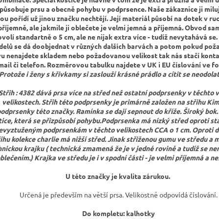
působuje prsu a obecně pohybu v podprsence. Naše zákaznice ji milují
ou pořídí už jinou značku nechtějí. Její materiál působí na dotek v ru
říjemně, ale jakmile ji oblečete je velmi jemná a příjemná. Obvod s
volí standartně o 5 cm, ale ne nijak extra více - tudíž nevytahává se.
elů se dá doobjednat v různých dalších barvách a potom pokud po
u nenajdete skladem nebo požadovanou velikost tak nás stačí kont
mail či telefon. Rozměrovou tabulku najdete v UK i EU číslování ve fo
Protože i ženy s křivkamy si zaslouží krásné prádlo a cítit se neodola
Střih : 4382 dává prsa více na střed než ostatní podprsenky v těchto 
velikostech. Střih této podprsenky je primárně založen na střihu Ki
odprsenky této značky. Ramínka se dají sepnout do kříže. Široký bok.
tice, která se přizpůsobí pohybu.Podprsenka má nízký střed oproti s
evyztuženým podprsenkám v těchto velikostech CCA o 1 cm. Oproti 
řihu kolekce charlie má nižší střed. Jinak střiženou gumu ve středu a
hnickou krajku ( technická zmamená že je v jedné rovině a tudíž se ne
blečením.) Krajka ve středu je i v spodní části - je velmi příjemná a n
U této značky je kvalita zárukou.
Určená je především na větší prsa. Velikostně odpovídá číslování.
Do kompletu: kalhotky