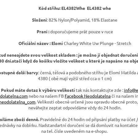
Kód střihu:
EL4382Whe EL4382 whe
Složení
: 82% Nylon/Polyamid, 18% Elastane
Praní :
doporučujeme prát pouze v ruce
Oficiální název : Elomi
Charley White Uw Plunge - Stretch
ud neneajdete svou velikost skladem : je možno jí objednat doručení
30 dní.stačí když do košíku vložíte velikost u které je napsáno na obj
stupné další barvy
: černá, tělová a podobného střihu je Elomi Matilda 
4380 ( obě mají vyžší střed cca o 1 cm)
Pokud máte dotaz k výběru velikosti
tak nás kontaktujte zde :
info@e
dolatelna.com
nebo na našem FB
Facebook Neodolatelna
či na našem i
neodolatelna_com
. Velikosti obecně určené jsou opravdu obecné proto,
neváhejte zeptat odpovídáme vždy do 24 hodin.
síláme zboží denně.
Pravidelně do 24 hodin od připsání platby na účet /
ednávky na dobírku. Nadstandartní doručení se dá domluvit na kontakte
na tel. čísle uvedeném na e-shopu.