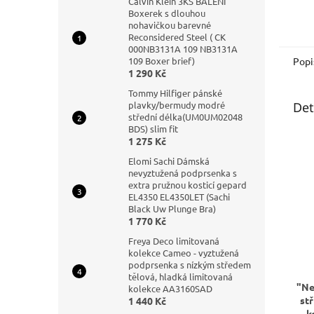
Calvin Klein 3KS BALENÍ
Boxerek s dlouhou
nohavičkou barevné
Reconsidered Steel ( CK
000NB3131A 109 NB3131A
Popi
109 Boxer brief)
1 290 Kč
Tommy Hilfiger pánské
Det
plavky/bermudy modré
střední délka(UM0UM02048
BDS) slim fit
1 275 Kč
Elomi Sachi Dámská
nevyztužená podprsenka s
extra pružnou kosticí gepard
EL4350 EL4350LET (Sachi
Black Uw Plunge Bra)
1 770 Kč
Freya Deco limitovaná
kolekce Cameo - vyztužená
podprsenka s nízkým středem
tělová, hladká limitovaná
"Ne
kolekce AA3160SAD
st
1 440 Kč
k