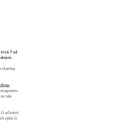
 trvá 7 až
ednání.
a charley
shop-
nstagramu
 se nás
 či učinění
ch výše či