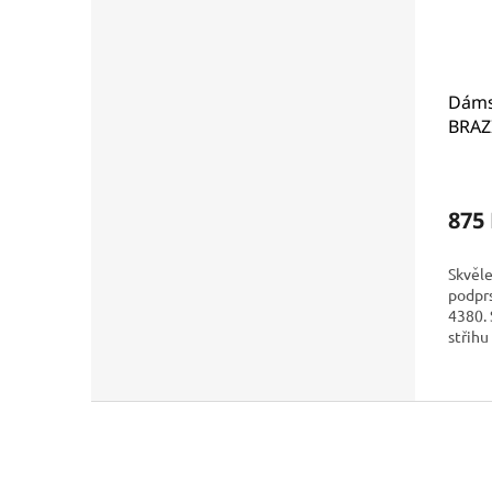
Dáms
BRAZI
- Cha
875
Skvěle
podpr
4380. 
střihu
Z
á
p
a