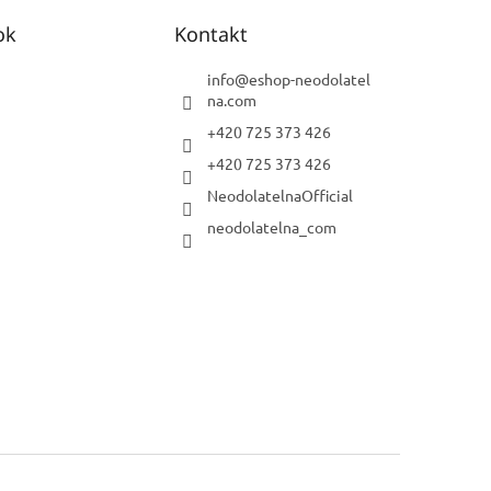
ok
Kontakt
info
@
eshop-neodolatel
na.com
+420 725 373 426
+420 725 373 426
NeodolatelnaOfficial
neodolatelna_com