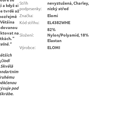
Střih
nevyztužená, Charley,
 a když si
podprsenky
:
nízký střed
ce tvrdě až
Značka
:
Elomi
amozřejmě
 Většina
Kód střihu
:
EL4382WHE
žadovanou
82%
aktovat na
Složení
:
Nylon/Polyamid, 18%
tkách. "
Elastan
telně."
Výrobce
:
ELOMI
větších
m/Jodi
 Skvělá
tandartním
druhému
 měkčenou
rýsuje pod
eškrábe.