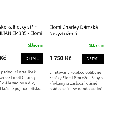
ké kalhotky střih
Elomi Charley Dámská
LIAN El4385 - Elomi
Nevyztužená
rley černé
podprsenka EL4380 -
Skladem
Skladem
Elomi - CHARLEY černá
 Kč
1 750 Kč
DETAIL
DETAIL
 padnoucí Brasilky k
Limitovaná kolekce oblíbené
sence Emoli Charley
značky Elomi.Protože i ženy s
Skvěle sedlou a díky
křivkamy si zaslouží krásné
 i krásně pojmou bříško.
prádlo a cítit se neodolatelně.
Podprsenka má speciálně
vyvynutou kostici aby Vám
byla co...