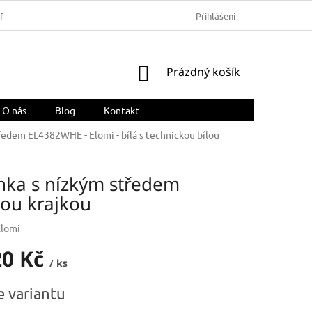
ARMA
OBCHODNÍ PODMÍNKY
REKLAMACE A VRÁCENÍ ZBOŽÍ
Přihlášení
NÁKUPNÍ
Prázdný košík
KOŠÍK
O nás
Blog
Kontakt
ředem EL4382WHE - Elomi - bílá s technickou bílou
nka s nízkým středem
lou krajkou
Elomi
20 Kč
/ ks
e variantu