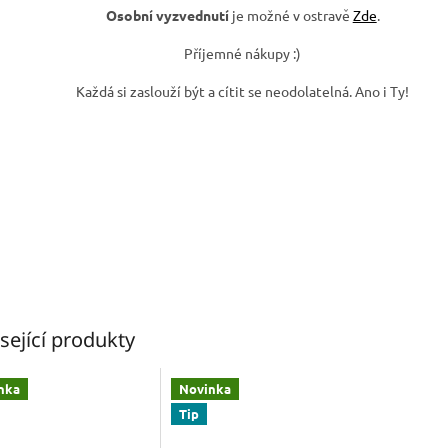
Osobní vyzvednutí
je možné v ostravě
Zde
.
Příjemné nákupy :)
Každá si zaslouží být a cítit se neodolatelná. Ano i Ty!
sející produkty
nka
Novinka
Tip