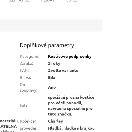
Doplňkové parametry
Kategorie
:
Kosticové podprsenky
Záruka
:
2 roky
EAN
:
Zvolte variantu
Barva
:
Bílá
Do
Ano
soupravy
:
speciální pružná kostice
pro větší pohodlí,
Extra
:
navržena speciálně pro
tuto značku.
materiálu,
Kolekce
:
Charley
DOLATELNÁ
provedení
:
Hladká, hladké s krajkou
dobře se