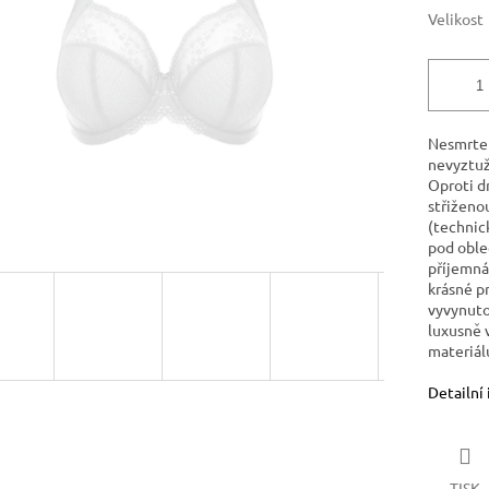
hvězdiček.
Velikost
Nesmrtel
nevyztuž
Oproti dr
střiženo
(technic
pod obleč
příjemná 
krásné p
vyvynuto
luxusně 
materiálu
Detailní
TISK