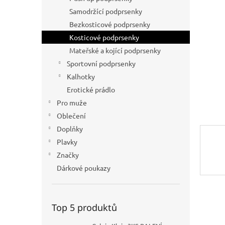
a
Samodržící podprsenky
n
Bezkosticové podprsenky
e
Kosticové podprsenky
l
Mateřské a kojící podprsenky
Sportovní podprsenky
Kalhotky
Erotické prádlo
Pro muže
Oblečení
Doplňky
Plavky
Značky
Dárkové poukazy
Top 5 produktů