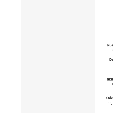
Pok
Do
neo
Ode
obj