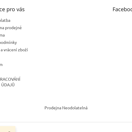
ce pro vás
Facebo
platba
na prodejně
rma
podmínky
a vrácení zboží
ám
PRACOVÁNÍ
 ÚDAJŮ
Prodejna Neodolatelná