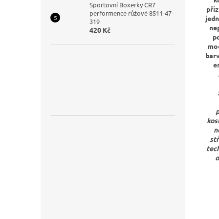
Sportovní Boxerky CR7
přiz
performence růžové 8511-47-
jedn
319
nep
420 Kč
po
mod
barv
e
p
kos
n
st
tec
o