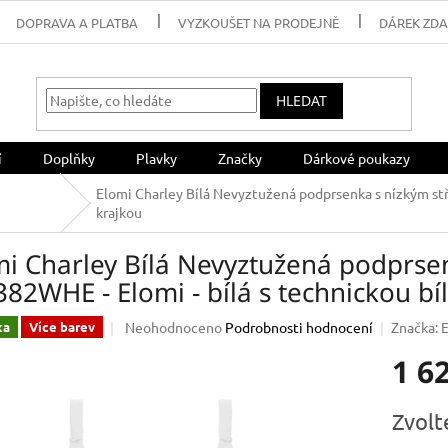
DOPRAVA A PLATBA
VYZKOUŠET NA PRODEJNĚ
DÁREK ZD
HLEDAT
í
Doplňky
Plavky
Značky
Dárkové poukazy
Elomi Charley Bílá Nevyztužená podprsenka s nízkým st
krajkou
mi Charley Bílá Nevyztužená podprse
82WHE - Elomi - bílá s technickou bí
Průměrné
Neohodnoceno
Podrobnosti hodnocení
Značka:
ka
Více barev
hodnocení
1 6
produktu
je
0,0
Měrná
Zvolt
z
cena:
5