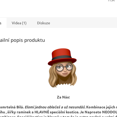
s
Videa (1)
Diskuze
ailní popis produktu
Za Nás:
smrtelná Bílá.
Elomi jednou oblečeš a už nesundáš.
Kombinace jejich 
řihu , šířky ramínek a HLAVNĚ speciální kostice. Je Naprosto NEO
ombinace. Speciál kostice je hlavně v tom že je extra pružná a velmi 