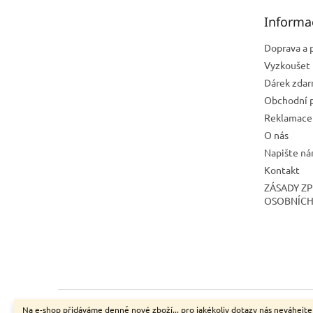
t
Informa
í
Doprava a 
Vyzkoušet 
Dárek zda
Obchodní 
Reklamace 
O nás
Napište n
Kontakt
ZÁSADY Z
OSOBNÍCH
Na e-shop přidáváme denně nové zboží... pro jakékoliv dotazy nás neváhejte