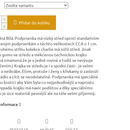
Přidat do košíku
ná Bílá. Podprsenka má nízký střed oproti standartním
eným podprsenkám v těchto velikostech CCA o 1 cm.
uhému střihu kolekce charlie má nižší střed. Jinak
u gumu ve středu a měkčenou technickou krajku
ká zmamená že je v jedné rovině a tudíž se nerýsuje
ením.) Krajka ve středu je i v spodní části - je velmi
a neškrábe. Elom, protože i ženy s křivkamy si zaslouží
rádlo a cítit se neodolatelně. Podprsenka má speciálně
u kostici aby Vám byla co nejpohodlnější a naprosto
vypadá. krajku má navíc podšitou a díky speciálnímu
 je sice materiál pevnější ale na těle velmi příjemný.
 informace
ZEPTAT SE
HLÍDAT
SDÍLET