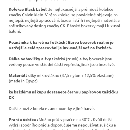
Kolekce Black Label:
Je nejluxusnější a prémiová kolekce
značky Calvin klein. V této kolekci se pravidelně objevuje to
nejlepší, nejlejší zpracování, luxusní střih i nejlepší materiál a
sofistikovaný desing značky CK. Pánské boxerky mají i luxusní
balení.
Poznámka k barvě na fotkách : Barva boxerek reálně je
ostřejší a celé zpracování je luxusnější než na fotkách.
Délka nohavičky a švy :
krátká (trunk) a švy boxerek jsou
vedeny pouze ve střední části vepředu, jinak jsou bezešvé.
Materiál :
silky mikrovlákno (87,5 nylon + 12,5% elastane)
(made in Egypt)
ke každému nákupu dostanete černou papírovou taštičku
CK
Další zboží z kolekce : ano boxerky v jiné barvě.
Praní a údržba :
Možno prát v pračce na 30°C . Kvůli delší
výdrži spodního prádla doporučujeme nepoužívat sušičku a