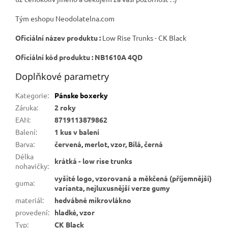
Tým eshopu Neodolatelna.com
Oficiální název produktu :
Low Rise Trunks - CK Black
Oficiální kód produktu : NB1610A 4QD
Doplňkové parametry
Kategorie
:
Pánske boxerky
Záruka
:
2 roky
EAN
:
8719113879862
Balení
:
1 kus v balení
Barva
:
červená, merlot, vzor, Bílá, černá
Délka
krátká - low rise trunks
nohavičky
:
vyšité logo, vzorovaná a měkčená (příjemnější)
guma
:
varianta, nejluxusnější verze gumy
materiál
:
hedvábné mikrovlákno
provedení
:
hladké, vzor
Typ
:
CK Black