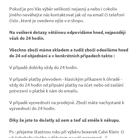
Pokud je pro Vás výběr velikosti nejasný a nebo i cokoliv
jiného neváhejte nás kontaktovat jak už na email či telefoní
číslo , které je uvedeno výše v e-shopu.
Na veškeré dotazy většinou odpovídáme hned, nejpozději
však do 24 hodin.
Všechno zboží máme skladem a tudíž zboží odesíláme hned
do 24 od objednání a v konkrétních případech takto :
V případě dobírky vždy do 24 hodin.
V případě platby převodem - klasickým příkazem k úhradě -
vždy do 24 hodin od připsání platby na účet nebo od zaslání
potvrzení o platbě k nám do emailu.
V případě vyzvednutí na prodejně. Zboží máte nachystané k
vyzvednutí do 24 hodin.
Díky že jste to dočetly až sem a teď už směle k nákupu.
Ps : přejeme šťastnou ruku při výběru boxerek Calvi Klein či
už čehokoliv jiného a děkujem za vaší pozornost . :)