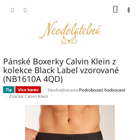
Přejít
NÁKUP
na
obsah
KOŠÍK
Pánské Boxerky Calvin Klein z
kolekce Black Label vzorované
(NB1610A 4QD)
Průměrné
Neohodnoceno
Podrobnosti hodnocení
Tip
Více barev
hodnocení
Značka:
Calvin Klein
produktu
je
0,0
z
5
hvězdiček.