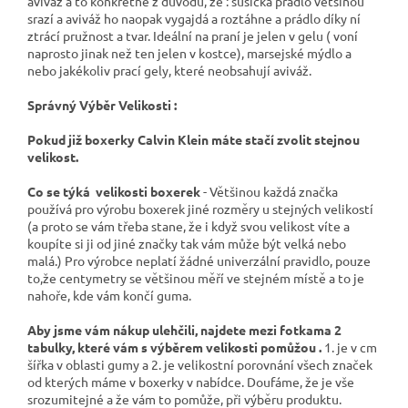
aviváž a to konkrétně z důvodu, že : sušička prádlo většinou
srazí a aviváž ho naopak vygajdá a roztáhne a prádlo díky ní
ztrácí pružnost a tvar. Ideální na praní je jelen v gelu ( voní
naprosto jinak než ten jelen v kostce), marsejské mýdlo a
nebo jakékoliv prací gely, které neobsahují aviváž.
Správný Výběr Velikosti :
Pokud již boxerky Calvin Klein máte stačí zvolit stejnou
velikost.
Co se týká velikosti boxerek
- Většinou každá značka
používá pro výrobu boxerek jiné rozměry u stejných velikostí
(a proto se vám třeba stane, že i když svou velikost víte a
koupíte si ji od jiné značky tak vám může být velká nebo
malá.) Pro výrobce neplatí žádné univerzální pravidlo, pouze
to,že centymetry se většinou měří ve stejném místě a to je
nahoře, kde vám končí guma.
Aby jsme vám nákup ulehčili, najdete mezi fotkama 2
tabulky, které vám s výběrem velikosti pomůžou .
1. je v cm
šířka v oblasti gumy a 2. je velikostní porovnání všech značek
od kterých máme v boxerky v nabídce. Doufáme, že je vše
srozumitejné a že vám to pomůže, při výběru produktu.