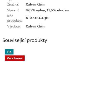
Značka
:
Calvin Klein
Složení
:
87,5% nylon, 12,5% elastan
Kód
NB1610A 4QD
produktu
:
Výrobce
:
Calvin Klein
Související produkty
Tip
Více barev