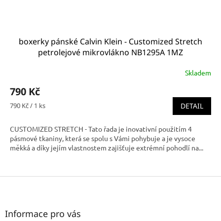
boxerky pánské Calvin Klein - Customized Stretch
petrolejové mikrovlákno NB1295A 1MZ
Skladem
790 Kč
Měrná
790 Kč / 1 ks
DETAIL
cena:
CUSTOMIZED STRETCH - Tato řada je inovativní použitím 4
pásmové tkaniny, která se spolu s Vámi pohybuje a je vysoce
měkká a díky jejím vlastnostem zajišťuje extrémní pohodlí na...
Z
á
p
a
Informace pro vás