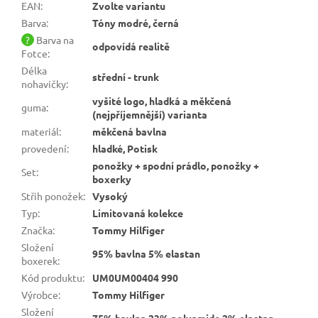
EAN
:
Zvolte variantu
Barva
:
Tóny modré, černá
?
Barva na
odpovídá realitě
Fotce
:
Délka
střední - trunk
nohavičky
:
vyšité logo, hladká a měkčená
guma
:
(nejpříjemnější) varianta
materiál
:
měkčená bavlna
provedení
:
hladké, Potisk
ponožky + spodní prádlo, ponožky +
Set
:
boxerky
Střih ponožek
:
Vysoký
Typ
:
Limitovaná kolekce
Značka
:
Tommy Hilfiger
Složení
95% bavlna 5% elastan
boxerek
:
Kód produktu
:
UM0UM00404 990
Výrobce
:
Tommy Hilfiger
Složení
75% bavlna 23% polyamide 2% elastan