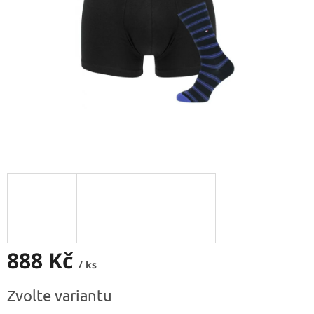
888 Kč
/ ks
Měrná
Zvolte variantu
cena: