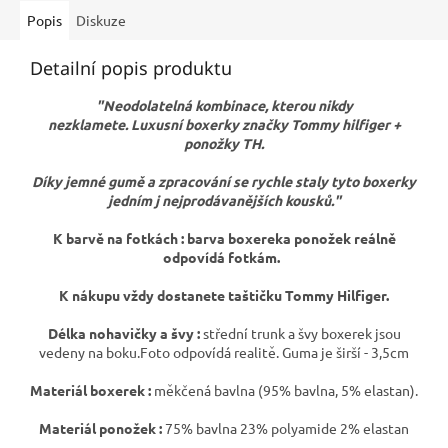
Popis
Diskuze
Detailní popis produktu
"Neodolatelná kombinace, kterou nikdy
nezklamete. Luxusní boxerky značky Tommy hilfiger +
ponožky TH.
Díky jemné gumě a zpracování se rychle staly tyto boxerky
jedním j nejprodávanějších kousků."
K barvě na fotkách : barva boxereka ponožek reálně
odpovídá fotkám.
K nákupu vždy dostanete taštičku Tommy Hilfiger.
Délka nohavičky a švy :
střední trunk a švy boxerek jsou
vedeny na boku.Foto odpovídá realitě. Guma je širší - 3,5cm
Materiál boxerek :
měkčená bavlna (95% bavlna, 5% elastan).
Materiál ponožek :
75% bavlna 23% polyamide 2% elastan