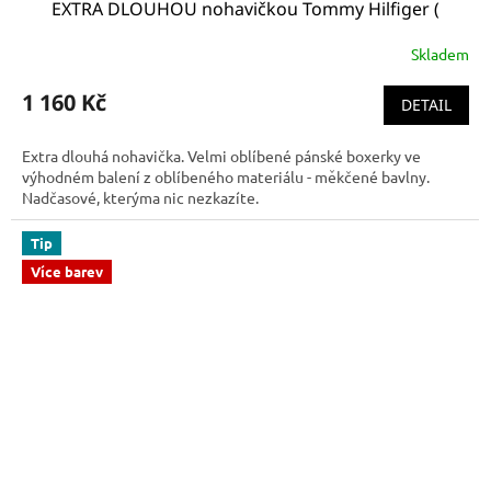
EXTRA DLOUHOU nohavičkou Tommy Hilfiger (
BOXER BRIEF - UM0UM00010 802 )
Skladem
1 160 Kč
DETAIL
Extra dlouhá nohavička. Velmi oblíbené pánské boxerky ve
výhodném balení z oblíbeného materiálu - měkčené bavlny.
Nadčasové, kterýma nic nezkazíte.
Tip
Více barev