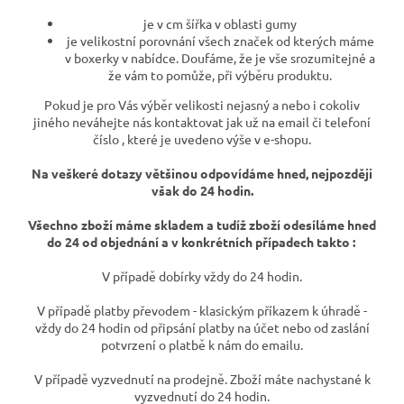
je v cm šířka v oblasti gumy
je velikostní porovnání všech značek od kterých máme
v boxerky v nabídce. Doufáme, že je vše srozumitejné a
že vám to pomůže, při výběru produktu.
Pokud je pro Vás výběr velikosti nejasný a nebo i cokoliv
jiného neváhejte nás kontaktovat jak už na email či telefoní
číslo , které je uvedeno výše v e-shopu.
Na veškeré dotazy většinou odpovídáme hned, nejpozději
však do 24 hodin.
Všechno zboží máme skladem a tudíž zboží odesíláme hned
do 24 od objednání a v konkrétních případech takto :
V případě dobírky vždy do 24 hodin.
V případě platby převodem - klasickým příkazem k úhradě -
vždy do 24 hodin od připsání platby na účet nebo od zaslání
potvrzení o platbě k nám do emailu.
V případě vyzvednutí na prodejně. Zboží máte nachystané k
vyzvednutí do 24 hodin.