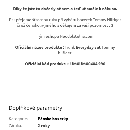
Díky že jste to dočetly až sem a teď už směle k nákupu.
Ps : přejeme šťastnou ruku při výběru boxerek Tommy Hilfiger
či už čehokoliv jiného a děkujem za vaší pozornost . :)
Tým eshopu Neodolatelna.com
Oficiální název produktu :
Trunk
Everyday set
Tommy
hilfiger
Oficiální kód produktu : UM0UM00404 990
Doplňkové parametry
Kategorie
:
Pánske boxerky
Záruka
:
2 roky