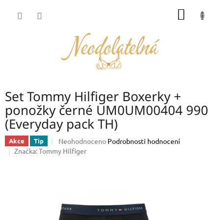
Přejít
NÁKUP
na
obsah
KOŠÍK
Set Tommy Hilfiger Boxerky +
ponožky černé UM0UM00404 990
(Everyday pack TH)
Průměrné
Neohodnoceno
Podrobnosti hodnocení
Akce
Tip
hodnocení
Značka:
Tommy Hilfiger
produktu
je
0,0
z
5
hvězdiček.