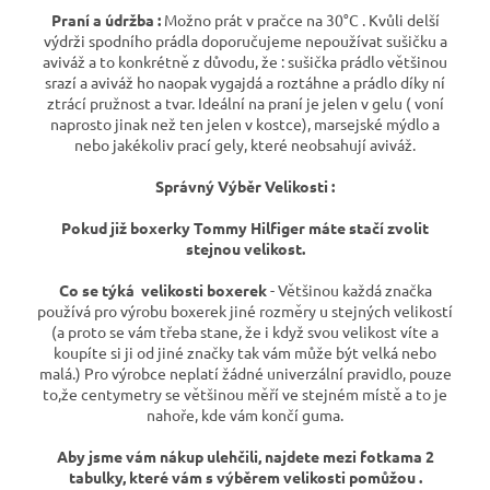
Praní a údržba :
Možno prát v pračce na 30°C . Kvůli delší
výdrži spodního prádla doporučujeme nepoužívat sušičku a
aviváž a to konkrétně z důvodu, že : sušička prádlo většinou
srazí a aviváž ho naopak vygajdá a roztáhne a prádlo díky ní
ztrácí pružnost a tvar. Ideální na praní je jelen v gelu ( voní
naprosto jinak než ten jelen v kostce), marsejské mýdlo a
nebo jakékoliv prací gely, které neobsahují aviváž.
Správný Výběr Velikosti :
Pokud již boxerky Tommy Hilfiger máte stačí zvolit
stejnou velikost.
Co se týká velikosti boxerek
- Většinou každá značka
používá pro výrobu boxerek jiné rozměry u stejných velikostí
(a proto se vám třeba stane, že i když svou velikost víte a
koupíte si ji od jiné značky tak vám může být velká nebo
malá.) Pro výrobce neplatí žádné univerzální pravidlo, pouze
to,že centymetry se většinou měří ve stejném místě a to je
nahoře, kde vám končí guma.
Aby jsme vám nákup ulehčili, najdete mezi fotkama 2
tabulky, které vám s výběrem velikosti pomůžou .