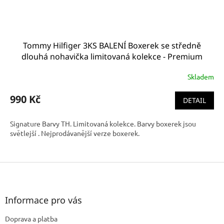
Tommy Hilfiger 3KS BALENÍ Boxerek se středně
dlouhá nohavička limitovaná kolekce - Premium
Essentials v Typických barvách značky TH (TH 3PACK
Skladem
Trunk 1U87903842 611)
990 Kč
DETAIL
Signature Barvy TH. Limitovaná kolekce. Barvy boxerek jsou
světlejší . Nejprodávanější verze boxerek.
Z
á
p
a
Informace pro vás
t
Doprava a platba
í