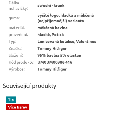
Délka
střední - trunk
nohavičky
:
vyšité logo, hladká a měkčená
guma
:
(nejpříjemnější) varianta
materiál
:
měkčená bavlna
provedení
:
hladké, Potisk
Typ
:
Limitovaná kolekce, Valentines
Značka
:
Tommy Hilfiger
Složení
:
95% bavlna 5% elastan
Kód produktu
:
UM0UM00386 416
Výrobce
:
Tommy Hilfiger
Související produkty
Tip
Více barev