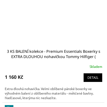
3 KS BALENÍ kolekce - Premium Essentials Boxerky s
EXTRA DLOUHOU nohavičkou Tommy Hilfiger (
BOXER BRIEF - UM0UM00010 802 )
Skladem
1 160 Kč
DETAIL
Extra dlouhá nohavička. Velmi oblíbené pánské boxerky ve
výhodném balení z oblíbeného materiálu - měkčené bavlny.
Nadčasové, kterýma nic nezkazíte.