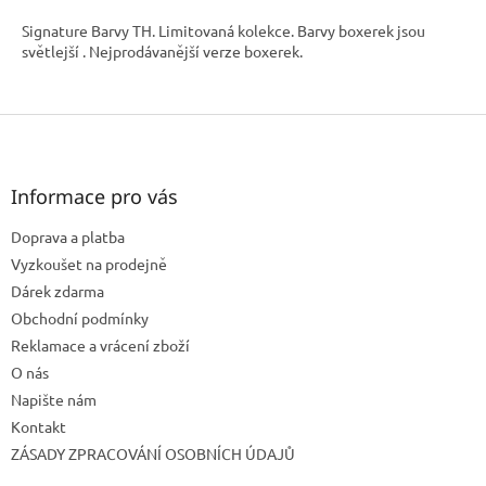
Signature Barvy TH. Limitovaná kolekce. Barvy boxerek jsou
světlejší . Nejprodávanější verze boxerek.
Z
á
p
a
Informace pro vás
t
Doprava a platba
í
Vyzkoušet na prodejně
Dárek zdarma
Obchodní podmínky
Reklamace a vrácení zboží
O nás
Napište nám
Kontakt
ZÁSADY ZPRACOVÁNÍ OSOBNÍCH ÚDAJŮ