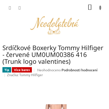
Přejít
NÁKUP
na
obsah
KOŠÍK
Srdíčkové Boxerky Tommy Hilfiger
- červené UM0UM00386 416
(Trunk logo valentines)
Průměrné
Neohodnoceno
Podrobnosti hodnocení
Tip
Více barev
hodnocení
Značka:
Tommy Hilfiger
produktu
je
0,0
z
5
hvězdiček.