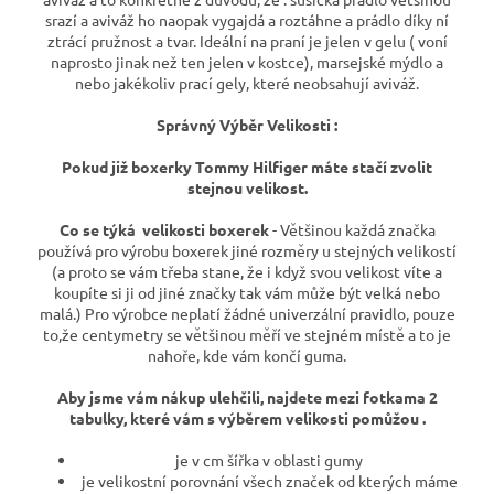
srazí a aviváž ho naopak vygajdá a roztáhne a prádlo díky ní
ztrácí pružnost a tvar. Ideální na praní je jelen v gelu ( voní
naprosto jinak než ten jelen v kostce), marsejské mýdlo a
nebo jakékoliv prací gely, které neobsahují aviváž.
Správný Výběr Velikosti :
Pokud již boxerky Tommy Hilfiger máte stačí zvolit
stejnou velikost.
Co se týká velikosti boxerek
- Většinou každá značka
používá pro výrobu boxerek jiné rozměry u stejných velikostí
(a proto se vám třeba stane, že i když svou velikost víte a
koupíte si ji od jiné značky tak vám může být velká nebo
malá.) Pro výrobce neplatí žádné univerzální pravidlo, pouze
to,že centymetry se většinou měří ve stejném místě a to je
nahoře, kde vám končí guma.
Aby jsme vám nákup ulehčili, najdete mezi fotkama 2
tabulky, které vám s výběrem velikosti pomůžou .
je v cm šířka v oblasti gumy
je velikostní porovnání všech značek od kterých máme