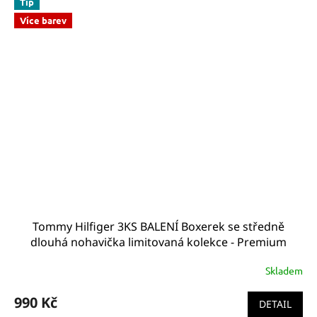
Tip
Více barev
Tommy Hilfiger 3KS BALENÍ Boxerek se středně
dlouhá nohavička limitovaná kolekce - Premium
Essentials v Typických barvách značky TH (TH 3PACK
Skladem
Trunk 1U87903842 611)
990 Kč
DETAIL