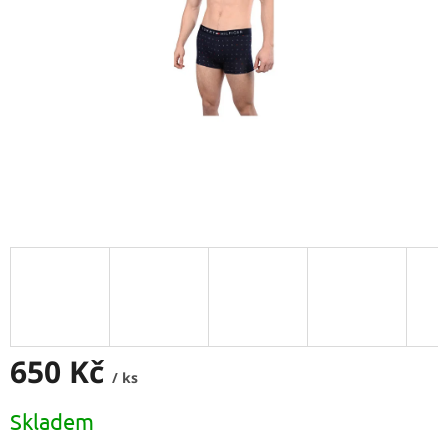
650 Kč
/ ks
Měrná
Skladem
cena: