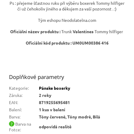
Ps : přejeme šťastnou ruku při výběru boxerek Tommy hilfiger
či už čehokoliv jiného a děkujem za vaší pozornost . :)
Tým eshopu Neodolatelna.com
Oficiální název produktu :
Trunk
Valentines
Tommy hilfiger
Oficiální kód produktu : UM0UM00386 416
Doplňkové parametry
Kategorie
:
Pánske boxerky
Záruka
:
2 roky
EAN
:
8719255695481
Balení
:
1 kus v balení
Barva
:
Tóny červené, Tóny modré, Bílá
?
Barva na
odpovídá realitě
Fotce
: