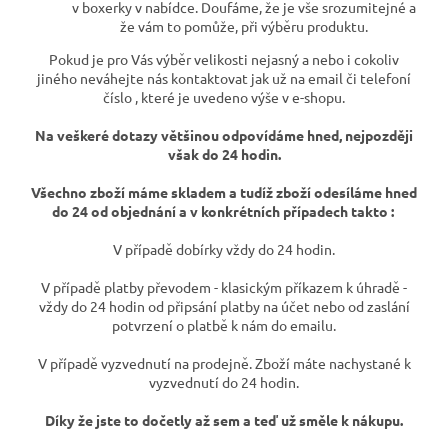
v boxerky v nabídce. Doufáme, že je vše srozumitejné a
že vám to pomůže, při výběru produktu.
Pokud je pro Vás výběr velikosti nejasný a nebo i cokoliv
jiného neváhejte nás kontaktovat jak už na email či telefoní
číslo , které je uvedeno výše v e-shopu.
Na veškeré dotazy většinou odpovídáme hned, nejpozději
však do 24 hodin.
Všechno zboží máme skladem a tudíž zboží odesíláme hned
do 24 od objednání a v konkrétních případech takto :
V případě dobírky vždy do 24 hodin.
V případě platby převodem - klasickým příkazem k úhradě -
vždy do 24 hodin od připsání platby na účet nebo od zaslání
potvrzení o platbě k nám do emailu.
V případě vyzvednutí na prodejně. Zboží máte nachystané k
vyzvednutí do 24 hodin.
Díky že jste to dočetly až sem a teď už směle k nákupu.