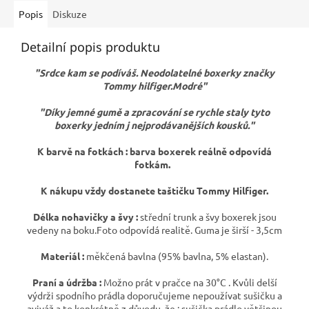
Popis
Diskuze
Detailní popis produktu
"Srdce kam se podíváš. Neodolatelné boxerky značky
Tommy hilfiger.Modré"
"Díky jemné gumě a zpracování se rychle staly tyto
boxerky jedním j nejprodávanějších kousků."
K barvě na fotkách : barva boxerek reálně odpovídá
fotkám.
K nákupu vždy dostanete taštičku Tommy Hilfiger.
Délka nohavičky a švy :
střední trunk a švy boxerek jsou
vedeny na boku.Foto odpovídá realitě. Guma je širší - 3,5cm
Materiál :
měkčená bavlna (95% bavlna, 5% elastan).
Praní a údržba :
Možno prát v pračce na 30°C . Kvůli delší
výdrži spodního prádla doporučujeme nepoužívat sušičku a
aviváž a to konkrétně z důvodu, že : sušička prádlo většinou