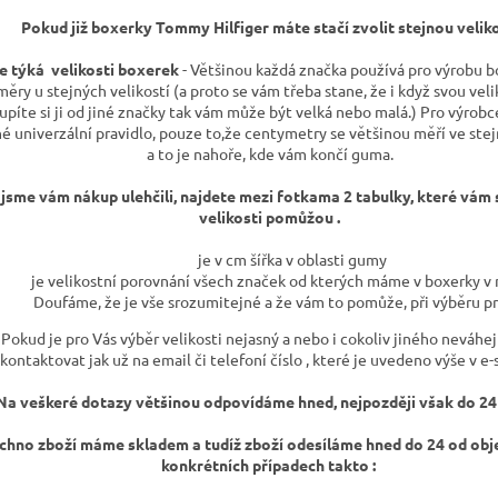
Pokud již boxerky Tommy Hilfiger máte stačí zvolit stejnou veliko
e týká velikosti boxerek
- Většinou každá značka používá pro výrobu b
ěry u stejných velikostí (a proto se vám třeba stane, že i když svou veli
upíte si ji od jiné značky tak vám může být velká nebo malá.) Pro výrobc
é univerzální pravidlo, pouze to,že centymetry se většinou měří ve st
a to je nahoře, kde vám končí guma.
jsme vám nákup ulehčili, najdete mezi fotkama 2 tabulky, které vám
velikosti pomůžou .
je v cm šířka v oblasti gumy
je velikostní porovnání všech značek od kterých máme v boxerky v 
Doufáme, že je vše srozumitejné a že vám to pomůže, při výběru p
Pokud je pro Vás výběr velikosti nejasný a nebo i cokoliv jiného neváhej
kontaktovat jak už na email či telefoní číslo , které je uvedeno výše v e
Na veškeré dotazy většinou odpovídáme hned, nejpozději však do 24
chno zboží máme skladem a tudíž zboží odesíláme hned do 24 od obj
konkrétních případech takto :