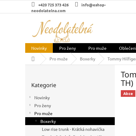
Přejít
+420 725 373 426
info@eshop-
na
neodolatelna.com
obsah
Novinky
Pro ženy
Pro muže
Oblečen
Domů
Pro muže
Boxerky
Tommy Hilfige
P
Tom
o
Přeskočit
s
TH)
Kategorie
kategorie
t
r
Akce
Novinky
a
Pro ženy
n
n
Pro muže
í
Boxerky
p
Low rise trunk - Krátká nohavička
a