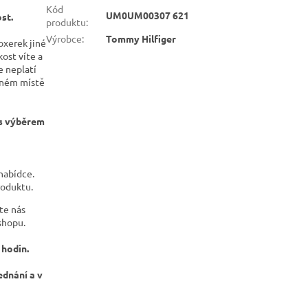
Kód
UM0UM00307 621
st.
produktu
:
Výrobce
:
Tommy Hilfiger
oxerek jiné
kost víte a
e neplatí
ejném místě
 s výběrem
nabídce.
roduktu.
te nás
-shopu.
 hodin.
ednání a v