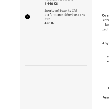
1 440 Kč
Sportovní Boxerky CR7
performence růžové 8511-47-
Co s
319
rozm
420 Kč
ko
žádn
Aby 
Vše