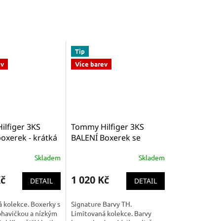
Tip
ev
Více barev
lfiger 3KS
Tommy Hilfiger 3KS
oxerek - krátká
BALENÍ Boxerek se
a -barevné s
středně dlouhou
Skladem
Skladem
gumou kolekce
nohavičkou modré s
m Essentials
barevnou gomou
Kč
1 020 Kč
 (TH 3PACK Low
limitovaná kolekce -
DETAIL
DETAIL
unk 1U87903841
Premium Essentials v
Typických barvách
 kolekce. Boxerky s
Signature Barvy TH.
značky TH (TH 3PACK
ohavičkou a nízkým
Limitovaná kolekce. Barvy