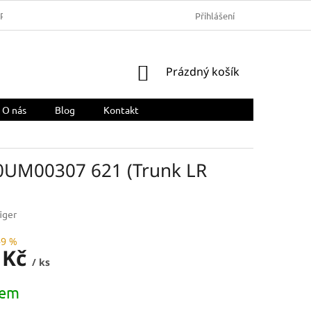
ARMA
OBCHODNÍ PODMÍNKY
REKLAMACE A VRÁCENÍ ZBOŽÍ
Přihlášení
NÁKUPNÍ
Prázdný košík
KOŠÍK
O nás
Blog
Kontakt
M0UM00307 621 (Trunk LR
iger
–9 %
 Kč
/ ks
dem