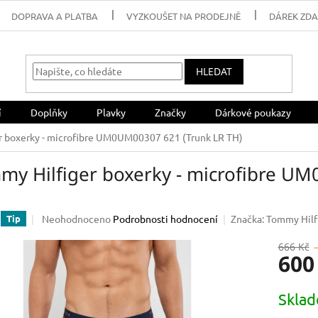
DOPRAVA A PLATBA
VYZKOUŠET NA PRODEJNĚ
DÁREK ZD
HLEDAT
í
Doplňky
Plavky
Značky
Dárkové poukazy
r boxerky - microfibre UM0UM00307 621 (Trunk LR TH)
my Hilfiger boxerky - microfibre U
Průměrné
Neohodnoceno
Podrobnosti hodnocení
Značka:
Tommy Hilf
Tip
hodnocení
produktu
666 Kč
600
je
0,0
z
Měrná
Skla
5
cena:
hvězdiček.