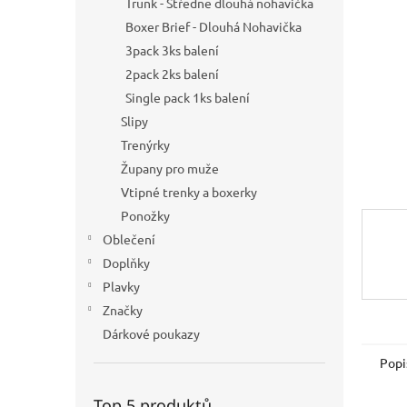
Trunk - Středně dlouhá nohavička
n
Boxer Brief - Dlouhá Nohavička
e
3pack 3ks balení
l
2pack 2ks balení
Single pack 1ks balení
Slipy
Trenýrky
Župany pro muže
Vtipné trenky a boxerky
Ponožky
Oblečení
Doplňky
Plavky
Značky
Dárkové poukazy
Popi
Top 5 produktů