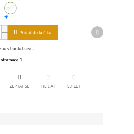
Další
Přidat do košíku
produkt
kno v bordó barvě.
 informace
ZEPTAT SE
HLÍDAT
SDÍLET