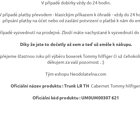
V případě dobírky vždy do 24 hodin.
V případě platby převodem - klasickým příkazem k úhradě - vždy do 24 h
připsání platby na účet nebo od zaslání potvrzení o platbě k nám do em
řípadě vyzvednutí na prodejně. Zboží máte nachystané k vyzvednutí do 
Díky že jste to dočetly až sem a teď už směle k nákupu.
: přejeme šťastnou ruku při výběru boxerek Tommy hilfiger či už čehokoli
děkujem za vaší pozornost . :)
Tým eshopu Neodolatelna.com
Oficiální název produktu :
Trunk LR TH
Cabernet Tommy hilfige
Oficiální kód produktu : UM0UM00307 621