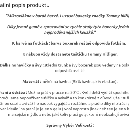
ailní popis produktu
"Mikrovlákno v bordó barvě. Luxusní boxerky značky Tommy hilfig
Díky jemné gumě a zpracování se rychle staly tyto boxerky jední
nejprodávanějších kousků."
K barvě na fotkách : barva boxerek reálně odpovídá fotkám.
K nákupu vždy dostanete taštičku Tommy Hilfiger.
Délka nohavičky a švy :
střední trunk a švy boxerek jsou vedeny na bok
odpovídá realitě
Materiál :
měkčená bavlna (95% bavlna, 5% elastan).
raní a údržba :
Možno prát v pračce na 30°C . Kvůli delší výdrži spodníh
ručujeme nepoužívat sušičku a aviváž a to konkrétně z důvodu, že : suš
šinou srazí a aviváž ho naopak vygajdá a roztáhne a prádlo díky ní ztrácí 
tvar. Ideální na praní je jelen v gelu ( voní naprosto jinak než ten jelen v 
marsejské mýdlo a nebo jakékoliv prací gely, které neobsahují avivá
Správný Výběr Velikosti :