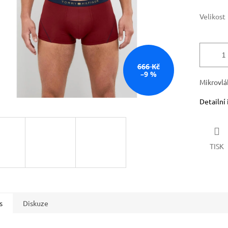
Velikost
666 Kč
–9 %
Mikrovlá
Detailní
TISK
s
Diskuze