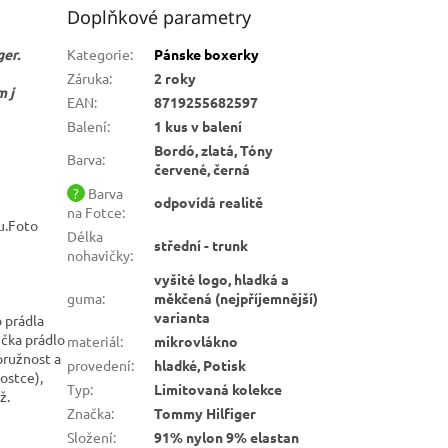
Doplňkové parametry
er.
Kategorie
:
Pánske boxerky
Záruka
:
2 roky
m j
EAN
:
8719255682597
Balení
:
1 kus v balení
Bordó, zlatá, Tóny
Barva
:
červené, černá
?
Barva
odpovídá realitě
na Fotce
:
u.Foto
Délka
střední - trunk
nohavičky
:
vyšité logo, hladká a
guma
:
měkčená (nejpříjemnější)
varianta
o prádla
ička prádlo
materiál
:
mikrovlákno
pružnost a
provedení
:
hladké, Potisk
kostce),
Typ
:
Limitovaná kolekce
ž.
Značka
:
Tommy Hilfiger
Složení
:
91% nylon 9% elastan