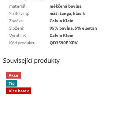
materiál
:
měkčená bavlna
Střih tang
:
nižší tanga, klasik
Značka
:
Calvin Klein
Složení
:
95% bavlna, 5% elastan
Výrobce
:
Calvin Klein
Kód produktu
:
QD3590E XPV
Související produkty
Akce
Tip
Více barev