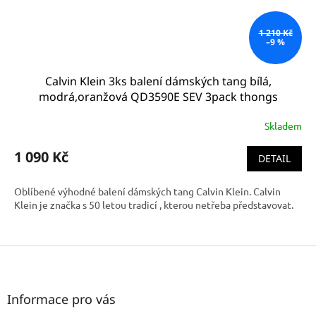
1 210 Kč
–9 %
Calvin Klein 3ks balení dámských tang bílá,
modrá,oranžová QD3590E SEV 3pack thongs
Skladem
1 090 Kč
DETAIL
Oblíbené výhodné balení dámských tang Calvin Klein. Calvin
Klein je značka s 50 letou tradicí , kterou netřeba představovat.
Z
á
p
a
Informace pro vás
t