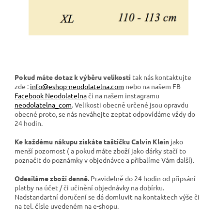
Pokud máte dotaz k výběru velikosti
tak nás kontaktujte
zde :
info@eshop-neodolatelna.com
nebo na našem FB
Facebook Neodolatelna
či na našem instagramu
neodolatelna_com
. Velikosti obecně určené jsou opravdu
obecné proto, se nás neváhejte zeptat odpovídáme vždy do
24 hodin.
Ke každému nákupu
získáte taštičku Calvin Klein
jako
menší pozornost ( a pokud máte zboží jako dárky stačí to
poznačit do poznámky v objednávce a přibalíme Vám další).
Odesíláme zboží denně.
Pravidelně do 24 hodin od připsání
platby na účet / či učinění objednávky na dobírku.
Nadstandartní doručení se dá domluvit na kontaktech výše či
na tel. čísle uvedeném na e-shopu.