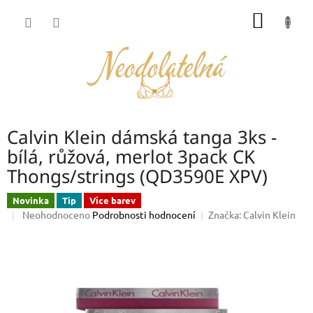
Přejít
NÁKUP
na
obsah
KOŠÍK
Calvin Klein dámská tanga 3ks -
bílá, růžová, merlot 3pack CK
Thongs/strings (QD3590E XPV)
Novinka
Tip
Více barev
Průměrné
Neohodnoceno
Podrobnosti hodnocení
Značka:
Calvin Klein
hodnocení
produktu
je
0,0
z
5
hvězdiček.