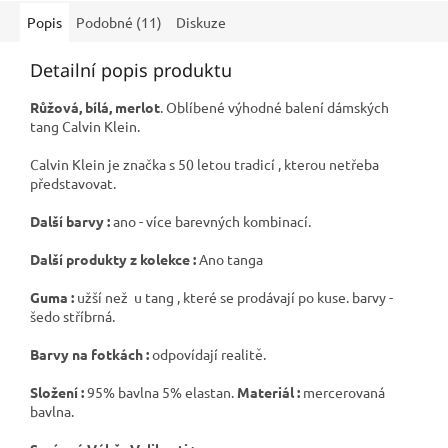
Popis
Podobné (11)
Diskuze
Detailní popis produktu
Růžová, bílá, merlot
. Oblíbené výhodné balení dámských
tang Calvin Klein.
Calvin Klein je značka s 50 letou tradicí , kterou netřeba
představovat.
Další barvy :
ano - více barevných kombinací.
Další produkty z kolekce :
Ano tanga
Guma :
užší než u tang , které se prodávají po kuse. barvy -
šedo stříbrná.
Barvy na fotkách :
odpovídají realitě.
Složení :
95% bavlna 5% elastan.
Materiál :
mercerovaná
bavlna.