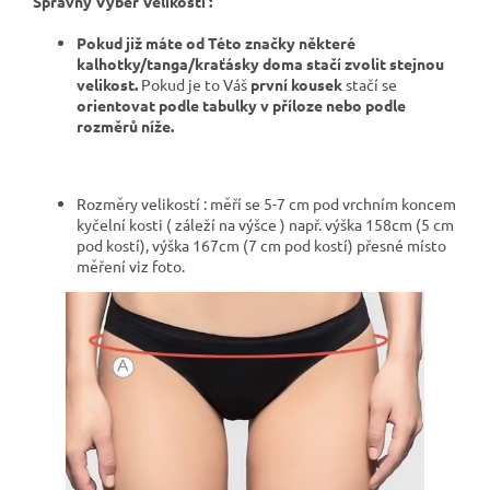
Správný Výběr Velikosti :
Pokud již máte od Této značky některé
kalhotky/tanga/kraťásky doma stačí zvolit stejnou
velikost.
Pokud je to Váš
první kousek
stačí se
orientovat podle tabulky v příloze nebo podle
rozměrů níže.
Rozměry velikostí : měří se 5-7 cm pod vrchním koncem
kyčelní kosti ( záleží na výšce ) např. výška 158cm (5 cm
pod kostí), výška 167cm (7 cm pod kostí) přesné místo
měření viz foto.