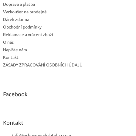
Doprava a platba
í
Vyzkoušet na prodejně
Dárek zdarma
Obchodní podmínky
Reklamace a vrácení zboží
O nás
Napište nám
Kontakt
ZÁSADY ZPRACOVÁNÍ OSOBNÍCH ÚDAJŮ
Facebook
Kontakt
info
@
eshop-neodolatelna.com