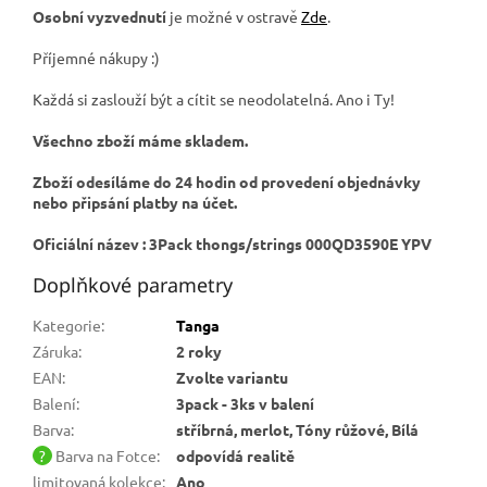
Osobní vyzvednutí
je možné v ostravě
Zde
.
Příjemné nákupy :)
Každá si zaslouží být a cítit se neodolatelná. Ano i Ty!
Všechno zboží máme skladem.
Zboží odesíláme do 24 hodin od provedení objednávky
nebo připsání platby na účet.
Oficiální název : 3Pack thongs/strings 000
QD3590E YPV
Doplňkové parametry
Kategorie
:
Tanga
Záruka
:
2 roky
EAN
:
Zvolte variantu
Balení
:
3pack - 3ks v balení
Barva
:
stříbrná, merlot, Tóny růžové, Bílá
?
Barva na Fotce
:
odpovídá realitě
limitovaná kolekce
:
Ano