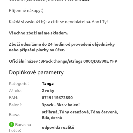
Příjemné nákupy :)
Každá si zaslouží být a cítit se neodolatelná. Ano i Ty!
Všechno zboží máme skladem.
Zboží odesíláme do 24 hodin od provedení objednávky
nebo připsání platby na účet.
Oficiální název : 3Pack thongs/strings 000
QD3590E YFP
Doplňkové parametry
Kategorie
:
Tanga
Záruka
:
2 roky
EAN
:
8719115672850
Balení
:
3pack - 3ks v balení
stříbrná, Tóny oranžové, Tóny červené,
Barva
:
Bílá, černá
?
Barva na
odpovídá realitě
Fotce
: