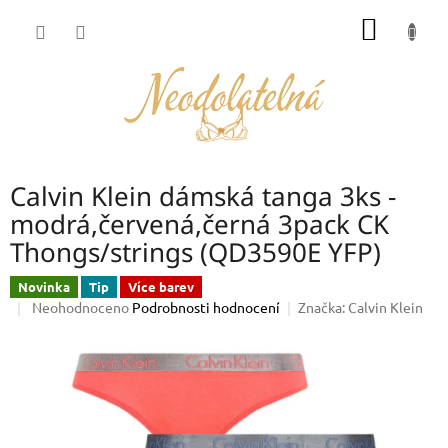
Přejít
NÁKUP
na
obsah
KOŠÍK
Calvin Klein dámská tanga 3ks -
modrá,červená,černá 3pack CK
Thongs/strings (QD3590E YFP)
Novinka
Tip
Více barev
Průměrné
Neohodnoceno
Podrobnosti hodnocení
Značka:
Calvin Klein
hodnocení
produktu
je
0,0
z
5
hvězdiček.