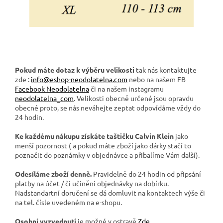
Pokud máte dotaz k výběru velikosti
tak nás kontaktujte
zde :
info@eshop-neodolatelna.com
nebo na našem FB
Facebook Neodolatelna
či na našem instagramu
neodolatelna_com
. Velikosti obecně určené jsou opravdu
obecné proto, se nás neváhejte zeptat odpovídáme vždy do
24 hodin.
Ke každému nákupu
získáte taštičku Calvin Klein
jako
menší pozornost ( a pokud máte zboží jako dárky stačí to
poznačit do poznámky v objednávce a přibalíme Vám další).
Odesíláme zboží denně.
Pravidelně do 24 hodin od připsání
platby na účet / či učinění objednávky na dobírku.
Nadstandartní doručení se dá domluvit na kontaktech výše či
na tel. čísle uvedeném na e-shopu.
Osobní vyzvednutí
je možné v ostravě
Zde
.