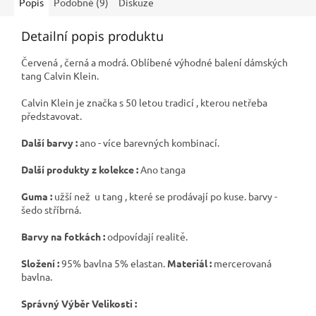
Popis
Podobné (9)
Diskuze
Detailní popis produktu
Červená , černá a modrá. Oblíbené výhodné balení dámských
tang Calvin Klein.
Calvin Klein je značka s 50 letou tradicí , kterou netřeba
představovat.
Další barvy :
ano - více barevných kombinací.
Další produkty z kolekce :
Ano tanga
Guma :
užší než u tang , které se prodávají po kuse. barvy -
šedo stříbrná.
Barvy na fotkách :
odpovídají realitě.
Složení :
95% bavlna 5% elastan.
Materiál :
mercerovaná
bavlna.
Správný Výběr Velikosti :