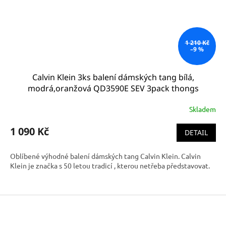
1 210 Kč
–9 %
Calvin Klein 3ks balení dámských tang bílá,
modrá,oranžová QD3590E SEV 3pack thongs
Skladem
1 090 Kč
DETAIL
Oblíbené výhodné balení dámských tang Calvin Klein. Calvin
Klein je značka s 50 letou tradicí , kterou netřeba představovat.
Z
á
p