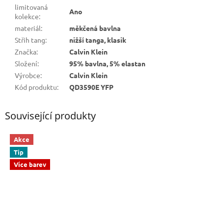
limitovaná
Ano
kolekce
:
materiál
:
měkčená bavlna
Střih tang
:
nižší tanga, klasik
Značka
:
Calvin Klein
Složení
:
95% bavlna, 5% elastan
Výrobce
:
Calvin Klein
Kód produktu
:
QD3590E YFP
Související produkty
Akce
Tip
Více barev