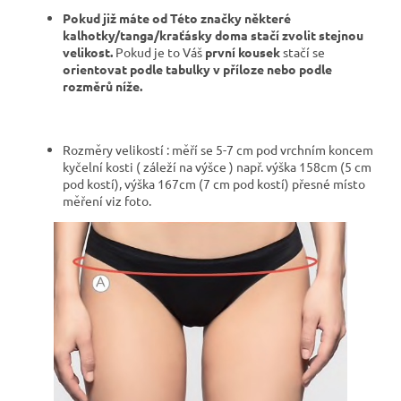
Pokud již máte od Této značky některé
kalhotky/tanga/kraťásky doma stačí zvolit stejnou
velikost.
Pokud je to Váš
první kousek
stačí se
orientovat podle tabulky v příloze nebo podle
rozměrů níže.
Rozměry velikostí : měří se 5-7 cm pod vrchním koncem
kyčelní kosti ( záleží na výšce ) např. výška 158cm (5 cm
pod kostí), výška 167cm (7 cm pod kostí) přesné místo
měření viz foto.