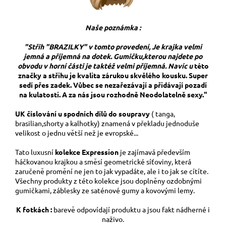
Naše poznámka :
"Střih "BRAZILKY" v tomto provedení, Je krajka velmi
jemná a příjemná na dotek. Gumičku,kterou najdete po
obvodu v horní části je taktéž velmi příjemná. Navíc u
této
značky a střihu je kvalita zárukou skvělého kousku. Super
sedí přes zadek. Vůbec se nezařezávají a přidávají pozadí
na kulatosti. A za nás jsou rozhodně Neodolatelně sexy."
UK číslování u spodních dílů do soupravy
( tanga,
brasilian,shorty a kalhotky) znamená v překladu jednoduše
velikost o jednu větší než je evropské...
Tato luxusní
kolekce Expression
je zajímavá především
háčkovanou krajkou a směsí geometrické síťoviny, která
zaručeně promění ne jen to jak vypadáte, ale i to jak se cítíte.
Všechny produkty z této kolekce jsou doplněny ozdobnými
gumičkami, záblesky ze saténové gumy a kovovými lemy.
K fotkách :
barevě odpovídají produktu a jsou fakt nádherné i
naživo.