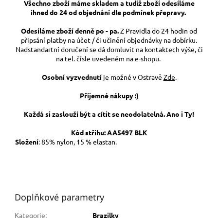
Všechno zboží máme skladem a tudíž zboží odesíláme
ihned do 24 od objednání dle podmínek přepravy.
Odesíláme zboží denně po - pa.
Z Pravidla do 24 hodin od
připsání platby na účet / či učinění objednávky na dobírku.
Nadstandartní doručení se dá domluvit na kontaktech výše, či
na tel. čísle uvedeném na e-shopu.
Osobní vyzvednutí
je možné v Ostravě
Zde
.
Příjemné nákupy :)
Každá si zaslouží být a cítit se neodolatelná. Ano i Ty!
Kód střihu:
AA5497 BLK
Složení
: 85% nylon, 15 % elastan.
Doplňkové parametry
Kategorie
:
Brazilky