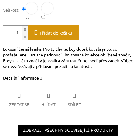
Velikost
Přidat do košíku
Luxusní černá krajka. Pro ty chvíle, kdy dotek kouzla je to, co
potřebujete.Luxusně padnoucí Limitovaná kolekce oblíbené značky
Freya. U této značky je kvalita zárukou. Super sedí přes zadek. Vůbec
se nezařezávají a přidávaní pozadí na kulatosti.
Detailní informace
ZEPTAT SE
HLÍDAT
SDÍLET
ZOBRAZIT VŠECHNY SOUVISEJÍCÍ PRODUKTY