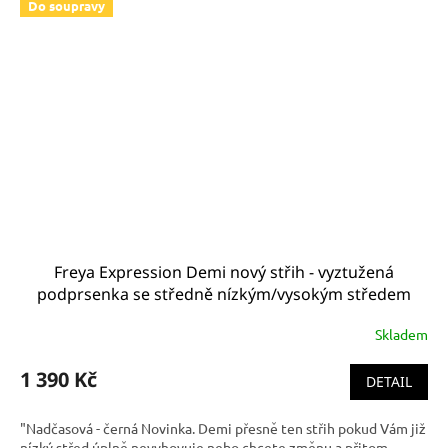
Do soupravy
Freya Expression Demi nový střih - vyztužená
podprsenka se středně nízkým/vysokým středem
černá, hladká AA5490BLK
Skladem
1 390 Kč
DETAIL
"Nadčasová - černá Novinka. Demi přesně ten střih pokud Vám již
nízký střed úplně nevyhovuje nebo chcete změnu a přitom