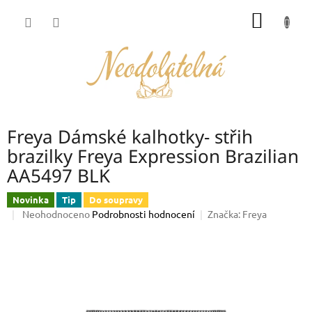
Přejít
NÁKUP
na
obsah
KOŠÍK
Freya Dámské kalhotky- střih
brazilky Freya Expression Brazilian
AA5497 BLK
Novinka
Tip
Do soupravy
Průměrné
Neohodnoceno
Podrobnosti hodnocení
Značka:
Freya
hodnocení
produktu
je
0,0
z
5
hvězdiček.