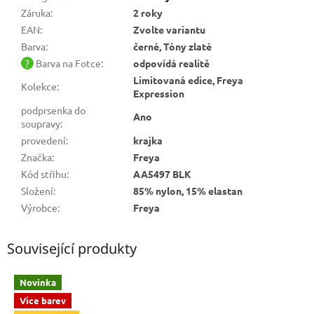
Záruka
:
2 roky
EAN
:
Zvolte variantu
Barva
:
černé, Tóny zlaté
?
Barva na Fotce
:
odpovídá realitě
Limitovaná edice, Freya
Kolekce
:
Expression
podprsenka do
Ano
soupravy
:
provedení
:
krajka
Značka
:
Freya
Kód střihu
:
AA5497 BLK
Složení
:
85% nylon, 15% elastan
Výrobce
:
Freya
Související produkty
Novinka
Více barev