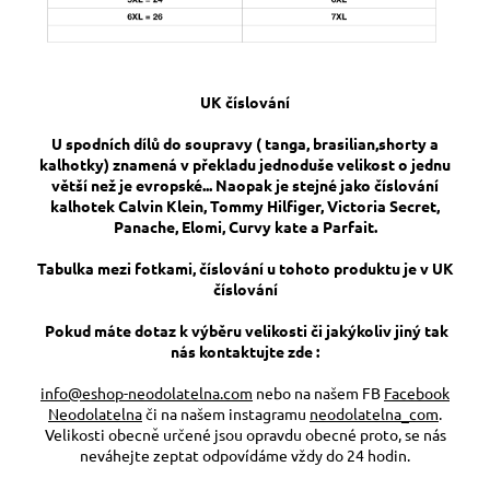
UK číslování
U spodních dílů do soupravy ( tanga, brasilian,shorty a
kalhotky) znamená v překladu jednoduše velikost o jednu
větší než je evropské... Naopak je stejné jako číslování
kalhotek Calvin Klein, Tommy Hilfiger, Victoria Secret,
Panache, Elomi, Curvy kate a Parfait.
Tabulka mezi fotkami, číslování u tohoto produktu je v UK
číslování
Pokud máte dotaz k výběru velikosti či jakýkoliv jiný tak
nás kontaktujte zde :
info@eshop-neodolatelna.com
nebo na našem FB
Facebook
Neodolatelna
či na našem instagramu
neodolatelna_com
.
Velikosti obecně určené jsou opravdu obecné proto, se nás
neváhejte zeptat odpovídáme vždy do 24 hodin.