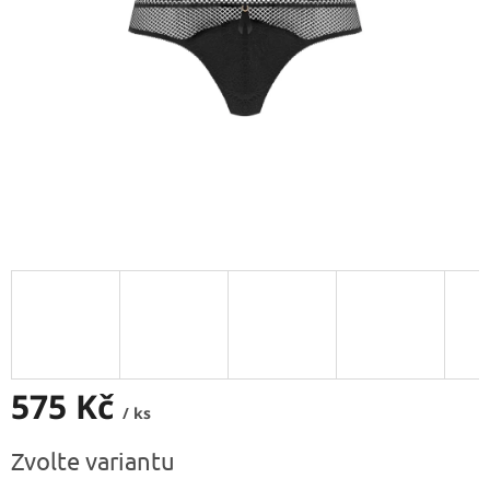
575 Kč
/ ks
Měrná
Zvolte variantu
cena: