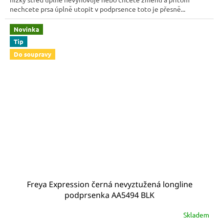
nechcete prsa úplně utopit v podprsence toto je přesně...
Novinka
Tip
Do soupravy
Freya Expression černá nevyztužená longline
podprsenka AA5494 BLK
Skladem