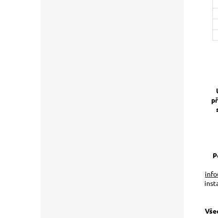
p
P
inf
ins
Vše