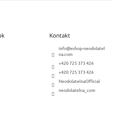
ok
Kontakt
info
@
eshop-neodolatel
na.com
+420 725 373 426
+420 725 373 426
NeodolatelnaOfficial
neodolatelna_com