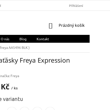
ARMA
OBCHODNÍ PODMÍNKY
REKLAMACE A VRÁCENÍ ZBOŽÍ
Přihlášení
NÁKUPNÍ
Prázdný košík
KOŠÍK
O nás
Blog
Kontakt
 freya AA5496 BLK )
aťásky Freya Expression
Značka:
Freya
 Kč
/ ks
e variantu