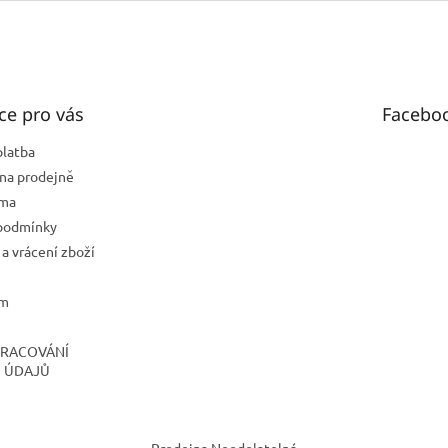
ce pro vás
Facebo
platba
na prodejně
rma
podmínky
a vrácení zboží
ám
PRACOVÁNÍ
 ÚDAJŮ