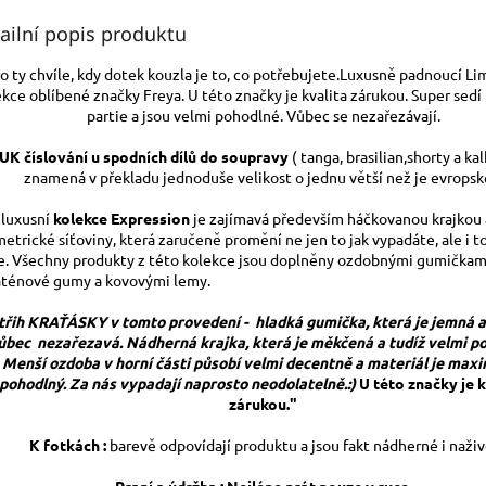
ailní popis produktu
o ty chvíle, kdy dotek kouzla je to, co potřebujete.Luxusně padnoucí L
kce oblíbené značky Freya. U této značky je kvalita zárukou. Super sedí
partie a jsou velmi pohodlné. Vůbec se nezařezávají.
UK číslování u spodních dílů do soupravy
( tanga, brasilian,shorty a ka
znamená v překladu jednoduše velikost o jednu větší než je evropské
 luxusní
kolekce Expression
je zajímavá především háčkovanou krajkou 
etrické síťoviny, která zaručeně promění ne jen to jak vypadáte, ale i to
te. Všechny produkty z této kolekce jsou doplněny ozdobnými gumičkami
aténové gumy a kovovými lemy.
třih KRAŤÁSKY v tomto provedení - hladká gumička, která je jemná a
ůbec nezařezavá. Nádherná krajka, která je měkčená a tudíž velmi p
Menší ozdoba v horní části působí velmi decentně a materiál je max
pohodlný. Za nás vypadají naprosto neodolatelně.:)
U této značky je k
zárukou."
K fotkách :
barevě odpovídají produktu a jsou fakt nádherné i naživ
Praní a údržba : Nejlépe prát pouze v ruce.