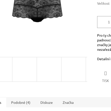
Velikost
Pro ty ch
padnoucí
značky je
nezařezáv
Detailní
TISK
s
Podobné (4)
Diskuze
Značka