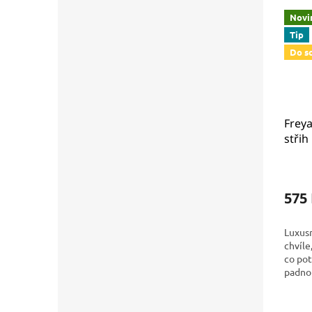
Novi
Tip
Do s
Frey
střih
Expre
AA54
575
Luxusn
chvíle
co po
padno
oblíbe
značky