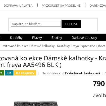
DOPRAVA A PLATBA
VYZKOUŠET NA PRODEJNĚ
DÁREK ZD
HLEDAT
í
Doplňky
Plavky
Značky
Dárkové poukazy
limitovaná kolekce Dámské kalhotky - Kraťásky Freya Expression (short
itovaná kolekce Dámské kalhotky - Kr
rt freya AA5496 BLK )
Průměrné
Neohodnoceno
Podrobnosti hodnocení
ka
Tip
Do soupravy
hodnocení
790
produktu
je
0,0
Měrná
Zvolt
z
cena:
5
hvězdiček.