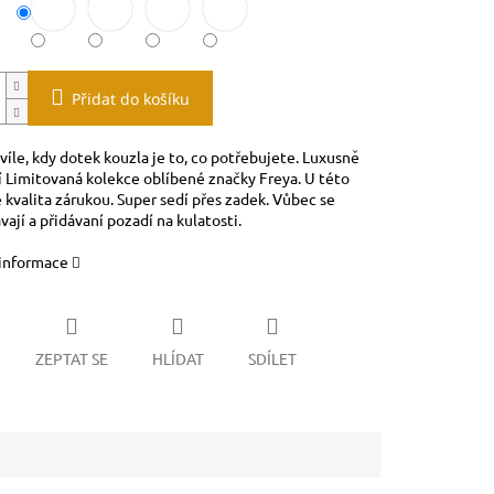
Přidat do košíku
víle, kdy dotek kouzla je to, co potřebujete. Luxusně
 Limitovaná kolekce oblíbené značky Freya. U této
 kvalita zárukou. Super sedí přes zadek. Vůbec se
ají a přidávaní pozadí na kulatosti.
 informace
ZEPTAT SE
HLÍDAT
SDÍLET