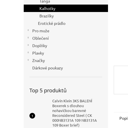
Tanga
n
Kalhotky
e
Brazilky
l
Erotické prádlo
Pro muže
Oblečení
Doplňky
Plavky
Značky
Dárkové poukazy
Top 5 produktů
Calvin Klein 3KS BALENÍ
Boxerek s dlouhou
nohavičkou barevné
Reconsidered Steel ( CK
Popi
000NB3131A 109 NB3131A
109 Boxer brief)