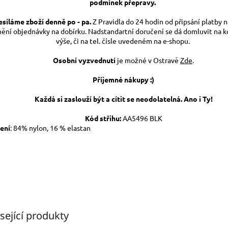
podmínek přepravy.
síláme zboží denně po - pa.
Z Pravidla do 24 hodin od připsání platby na
nění objednávky na dobírku. Nadstandartní doručení se dá domluvit na 
výše, či na tel. čísle uvedeném na e-shopu.
Osobní vyzvednutí
je možné v Ostravě
Zde
.
Příjemné nákupy :)
Každá si zaslouží být a cítit se neodolatelná. Ano i Ty!
Kód střihu:
AA5496 BLK
ení
: 84% nylon, 16 % ela
sející produkty