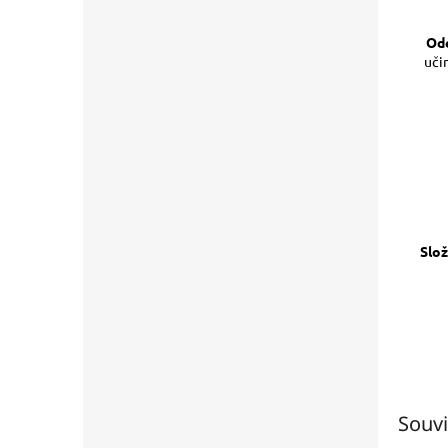
Ode
uči
Slož
Souvi