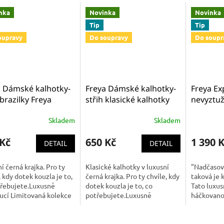
nka
Novinka
Novinka
Tip
Tip
oupravy
Do soupravy
Do soupr
a Dámské kalhotky-
Freya Dámské kalhotky-
Freya Ex
 brazilky Freya
střih klasické kalhotky
nevyztuž
ssion Brazilian
bikini Freya Expression
podprse
Skladem
Skladem
97 BLK
brief AA5495 BLK
 Kč
650 Kč
1 390 
DETAIL
DETAIL
í černá krajka. Pro ty
Klasické kalhotky v luxusní
"Nadčasov
, kdy dotek kouzla je to,
černá krajka. Pro ty chvíle, kdy
taková je 
třebujete.Luxusně
dotek kouzla je to, co
Tato luxus
ucí Limitovaná kolekce
potřebujete.Luxusně
háčkovano
né značky Freya. U této
padnoucí Limitovaná kolekce
geometrick
 je kvalita zárukou....
oblíbené značky Freya. U této
která zar
značky je...
to, jak...