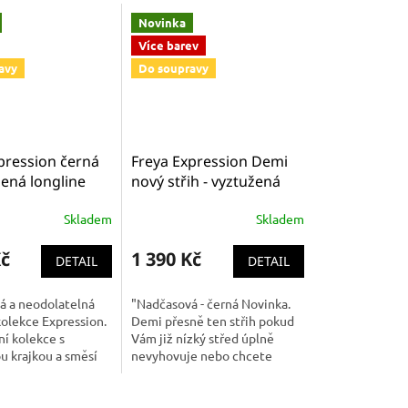
Novinka
Více barev
avy
Do soupravy
pression černá
Freya Expression Demi
ená longline
nový střih - vyztužená
nka AA5494 BLK
podprsenka se středně
Skladem
Skladem
nízkým/vysokým
středem černá, hladká
Kč
1 390 Kč
AA5490BLK
DETAIL
DETAIL
á a neodolatelná
"Nadčasová - černá Novinka.
kolekce Expression.
Demi přesně ten střih pokud
ní kolekce s
Vám již nízký střed úplně
u krajkou a směsí
nevyhovuje nebo chcete
é s'ťoviny je ta,
změnu a přitom nechcete
učeně promění nejen
prsa úplně utopit v
podprsence toto je přesně...