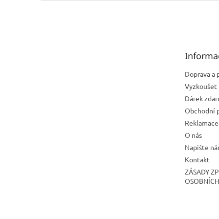
Z
á
p
a
t
Informa
í
Doprava a 
Vyzkoušet 
Dárek zda
Obchodní 
Reklamace 
O nás
Napište n
Kontakt
ZÁSADY Z
OSOBNÍCH