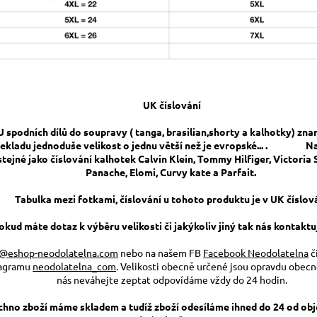
UK číslování
U spodních dílů do soupravy ( tanga, brasilian,shorty a kalhotky) zn
řekladu jednoduše velikost o jednu větší než je evropské... .
Na
stejné jako číslování kalhotek Calvin Klein, Tommy Hilfiger, Victoria 
Panache, Elomi, Curvy kate a Parfait.
Tabulka mezi fotkami, číslování u tohoto produktu je v UK číslov
okud máte dotaz k výběru velikosti či jakýkoliv jiný tak nás kontaktuj
o@eshop-neodolatelna.com
nebo na našem FB
Facebook Neodolatelna
č
tagramu
neodolatelna_com
. Velikosti obecně určené jsou opravdu obecn
nás neváhejte zeptat odpovídáme vždy do 24 hodin.
chno zboží máme skladem a tudíž zboží odesíláme ihned do 24 od obj