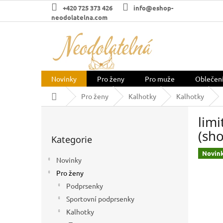
Přejít
+420 725 373 426
info@eshop-
na
neodolatelna.com
obsah
Novinky
Pro ženy
Pro muže
Oblečen
Domů
Pro ženy
Kalhotky
Kalhotky
P
lim
o
Přeskočit
s
(sho
Kategorie
kategorie
t
r
Novin
Novinky
a
Pro ženy
n
n
Podprsenky
í
Sportovní podprsenky
p
Kalhotky
a