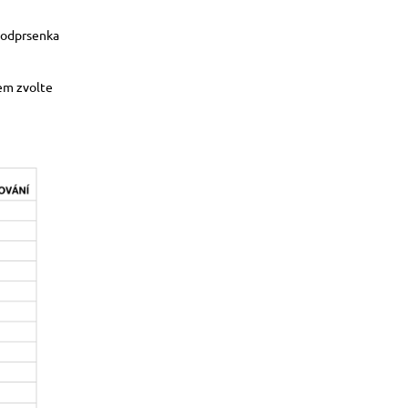
podprsenka
jem zvolte