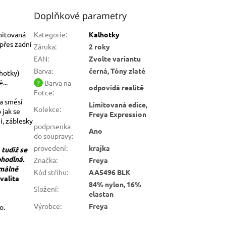
Doplňkové parametry
imitovaná
Kategorie
:
Kalhotky
 přes zadní
Záruka
:
2 roky
EAN
:
Zvolte variantu
Barva
:
černá, Tóny zlaté
lhotky)
...
?
Barva na
odpovídá realitě
Fotce
:
a směsí
Limitovaná edice,
Kolekce
:
 jak se
Freya Expression
, záblesky
podprsenka
Ano
do soupravy
:
provedení
:
krajka
 tudíž se
ohodlná.
Značka
:
Freya
imálně
Kód střihu
:
AA5496 BLK
valita
84% nylon, 16%
Složení
:
elastan
Výrobce
:
Freya
o.