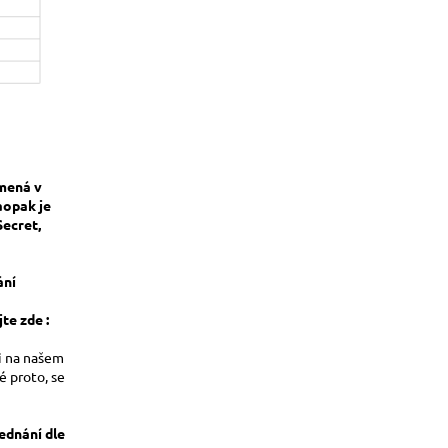
amená v
opak je
Secret,
ání
te zde :
i na našem
é proto, se
ednání dle