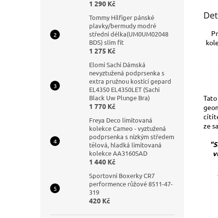
1 290 Kč
Det
Tommy Hilfiger pánské
plavky/bermudy modré
Pr
střední délka(UM0UM02048
kole
BDS) slim fit
1 275 Kč
Elomi Sachi Dámská
nevyztužená podprsenka s
extra pružnou kosticí gepard
EL4350 EL4350LET (Sachi
Tato
Black Uw Plunge Bra)
1 770 Kč
geom
cítí
Freya Deco limitovaná
ze s
kolekce Cameo - vyztužená
podprsenka s nízkým středem
"S
tělová, hladká limitovaná
v
kolekce AA3160SAD
1 440 Kč
Sportovní Boxerky CR7
performence růžové 8511-47-
319
420 Kč