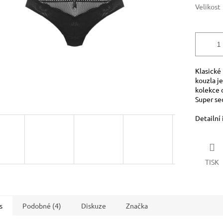
Velikost
Klasické 
kouzla j
kolekce o
Super se
Detailní
TISK
s
Podobné (4)
Diskuze
Značka