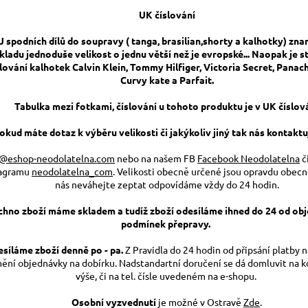
UK číslování
U spodních dílů do soupravy ( tanga, brasilian,shorty a kalhotky) zn
kladu jednoduše velikost o jednu větší než je evropské... Naopak je s
slování kalhotek Calvin Klein, Tommy Hilfiger, Victoria Secret, Panach
Curvy kate a Parfait.
Tabulka mezi fotkami, číslování u tohoto produktu je v UK číslov
okud máte dotaz k výběru velikosti či jakýkoliv jiný tak nás kontaktuj
o@eshop-neodolatelna.com
nebo na našem FB
Facebook Neodolatelna
č
tagramu
neodolatelna_com
. Velikosti obecně určené jsou opravdu obecn
nás neváhejte zeptat odpovídáme vždy do 24 hodin.
chno zboží máme skladem a tudíž zboží odesíláme ihned do 24 od obj
podmínek přepravy.
síláme zboží denně po - pa.
Z Pravidla do 24 hodin od připsání platby na
nění objednávky na dobírku. Nadstandartní doručení se dá domluvit na 
výše, či na tel. čísle uvedeném na e-shopu.
Osobní vyzvednutí
je možné v Ostravě
Zde
.