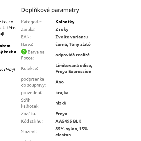
Doplňkové parametry
e to, co
Kategorie
:
Kalhotky
. U této
Záruka
:
2 roky
jí.
EAN
:
Zvolte variantu
Barva
:
černé, Tóny zlaté
ratem
ý text a
?
Barva na
odpovídá realitě
Fotce
:
Limitovaná edice,
Kolekce
:
s dělají
Freya Expression
podprsenka
Ano
do soupravy
:
provedení
:
krajka
Střih
nízké
kalhotek
:
Značka
:
Freya
Kód střihu
:
AA5495 BLK
85% nylon, 15%
Složení
:
elastan