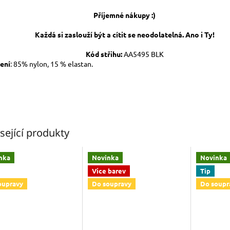
Příjemné nákupy :)
Každá si zaslouží být a cítit se neodolatelná. Ano i Ty!
Kód střihu:
AA5495 BLK
ení
: 85% nylon, 15 % elastan.
sející produkty
nka
Novinka
Novinka
Více barev
Tip
oupravy
Do soupravy
Do soupr