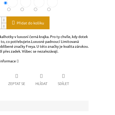
Přidat do košíku
kalhotky v luxusní černá krajka. Pro ty chvíle, kdy dotek
e to, co potřebujete.Luxusně padnoucí Limitovaná
blíbené značky Freya. U této značky je kvalita zárukou.
dí přes zadek. Vůbec se nezařezávají.
 informace
ZEPTAT SE
HLÍDAT
SDÍLET