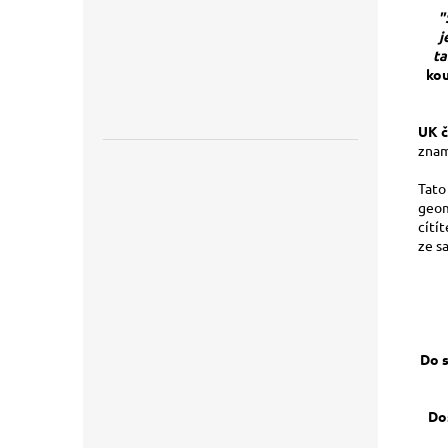
"
j
ta
kou
UK č
znam
Tato
geom
cítí
ze s
Do 
Do