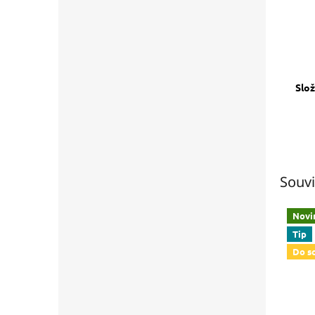
Slož
Souvi
Novi
Tip
Do s