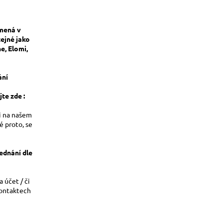
amená v
tejné jako
e, Elomi,
ání
te zde :
i na našem
é proto, se
ednání dle
 účet / či
kontaktech