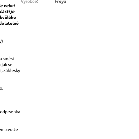
Výrobce
:
Freya
je velmi
ásti je
skvělého
dolatelně
y)
a směsí
 jak se
, záblesky
o.
podprsenka
jem zvolte