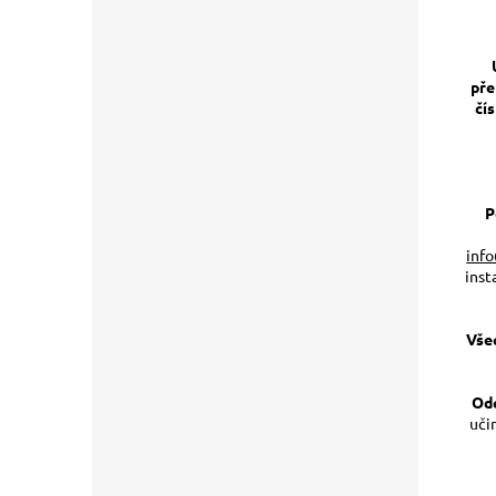
pře
čí
P
inf
ins
Vše
Ode
uči