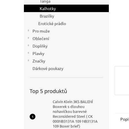
Tanga
n
Kalhotky
e
Brazilky
l
Erotické prádlo
Pro muže
Oblečení
Doplňky
Plavky
Značky
Dárkové poukazy
Top 5 produktů
Calvin Klein 3KS BALENÍ
Boxerek s dlouhou
nohavičkou barevné
Reconsidered Steel ( CK
Popi
000NB3131A 109 NB3131A
109 Boxer brief)