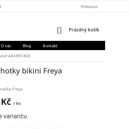
ARMA
OBCHODNÍ PODMÍNKY
REKLAMACE A VRÁCENÍ ZBOŽÍ
Přihlášení
NÁKUPNÍ
Prázdný košík
KOŠÍK
O nás
Blog
Kontakt
 brief AA5495 BLK
hotky bikini Freya
Značka:
Freya
 Kč
/ ks
e variantu