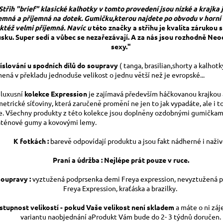
Střih "brief" klasické kalhotky v tomto provedení jsou nízké a krajka 
emná a příjemná na dotek. Gumičku,kterou najdete po obvodu v horní č
ktéž velmi příjemná. Navíc u
této značky a střihu je kvalita zárukou 
sku. Super sedí a vůbec se nezařezávají. A za nás jsou rozhodně Neo
sexy."
íslování u spodních dílů do soupravy
( tanga, brasilian,shorty a kalhotk
ená v překladu jednoduše velikost o jednu větší než je evropské...
 luxusní
kolekce Expression
je zajímavá především háčkovanou krajkou 
etrické síťoviny, která zaručeně promění ne jen to jak vypadáte, ale i to
te. Všechny produkty z této kolekce jsou doplněny ozdobnými gumičkami
aténové gumy a kovovými lemy.
K fotkách :
barevě odpovídají produktu a jsou fakt nádherné i naživ
Praní a údržba : Nejlépe prát pouze v ruce.
soupravy :
vyztužená
podprsenka demi Freya expression, nevyztužená 
Freya Expression, kraťáska a brazilky.
stupnost velikostí - pokud Vaše velikost není skladem
a máte o ni zá
variantu naobjednání aProdukt Vám bude do 2- 3 týdnů doručen.