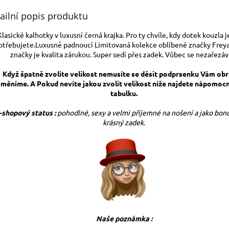
ailní popis produktu
Klasické kalhotky v luxusní černá krajka. Pro ty chvíle, kdy dotek kouzla j
otřebujete.Luxusně padnoucí Limitovaná kolekce oblíbené značky Freya
značky je kvalita zárukou. Super sedí přes zadek. Vůbec se nezařezáva
Když špatně zvolíte velikost nemusíte se děsit podprsenku Vám ob
měníme. A Pokud nevíte jakou zvolit velikost níže najdete nápomocn
tabulku.
-shopový status :
pohodlné, sexy a velmi příjemné na nošení a jako bonu
krásný zadek.
Naše poznámka :