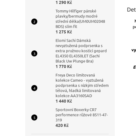
1 290 Kč
Det
Tommy Hilfiger pánské
plavky/bermudy modré
střední délka(UM0UM02048
p
BDS) slim fit
1 275 Kč
Elomi Sachi Dámská
nevyztužená podprsenka s
vy
extra pružnou kosticí gepard
EL4350 EL4350LET (Sachi
Black Uw Plunge Bra)
1 770 Kč
E
Freya Deco limitovaná
kolekce Cameo - vyztužená
podprsenka s nízkým středem
tělová, hladká limitovaná
kolekce AA3160SAD
1 440 Kč
Sportovní Boxerky CR7
performence růžové 8511-47-
319
420 Kč