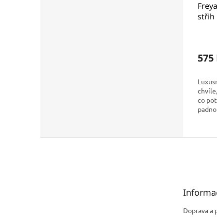
Frey
střih
Expre
AA54
575
Luxusn
chvíle
co po
padno
oblíbe
značky
Z
á
p
a
t
Informa
í
Doprava a 