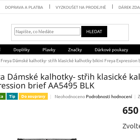
DOPRAVA A PLATBA
VYZKOUŠET NA PRODEJNĚ
DÁREK ZD
HLEDAT
í
Doplňky
Plavky
Značky
Dárkové poukazy
Freya Dámské kalhotky- střih klasické kalhotky bikini Freya Expression
a Dámské kalhotky- střih klasické kal
ression brief AA5495 BLK
Průměrné
Neohodnoceno
Podrobnosti hodnocení
ka
Tip
Do soupravy
hodnocení
650
produktu
je
0,0
Měrná
Zvolt
z
cena:
5
hvězdiček.