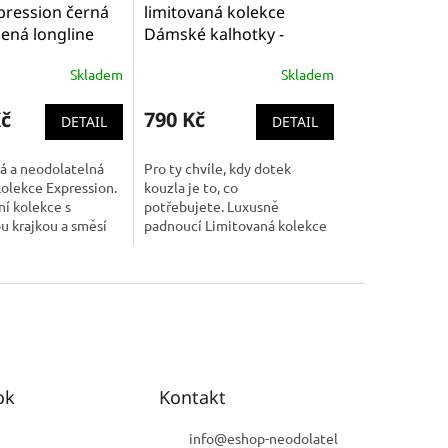
pression černá
limitovaná kolekce
ená longline
Dámské kalhotky -
nka AA5494 BLK
Kraťásky Freya
Skladem
Skladem
Expression (short freya
AA5496 BLK )
Kč
790 Kč
DETAIL
DETAIL
á a neodolatelná
Pro ty chvíle, kdy dotek
kolekce Expression.
kouzla je to, co
ní kolekce s
potřebujete. Luxusně
u krajkou a směsí
padnoucí Limitovaná kolekce
é s'ťoviny je ta,
oblíbené značky Freya. U této
učeně promění nejen
značky je kvalita zárukou.
Super sedí přes...
ok
Kontakt
info
@
eshop-neodolatel