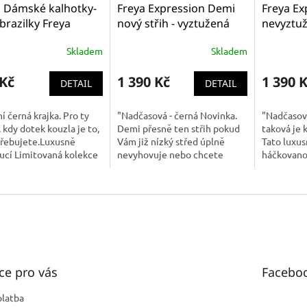
a Dámské kalhotky-
Freya Expression Demi
Freya Ex
 brazilky Freya
nový střih - vyztužená
nevyztuž
ssion Brazilian
podprsenka se středně
podprse
Skladem
Skladem
97 BLK
nízkým/vysokým
středem černá, hladká
 Kč
1 390 Kč
1 390 
AA5490BLK
DETAIL
DETAIL
í černá krajka. Pro ty
"Nadčasová - černá Novinka.
"Nadčasov
, kdy dotek kouzla je to,
Demi přesně ten střih pokud
taková je 
třebujete.Luxusně
Vám již nízký střed úplně
Tato luxus
ucí Limitovaná kolekce
nevyhovuje nebo chcete
háčkovano
né značky Freya. U této
změnu a přitom nechcete
geometrick
 je kvalita zárukou....
prsa úplně utopit v
která zar
podprsence toto je přesně...
to, jak...
ce pro vás
Facebo
platba