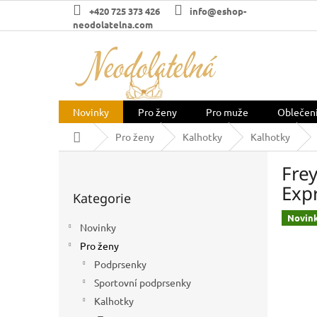
Přejít
+420 725 373 426
info@eshop-
na
neodolatelna.com
obsah
Novinky
Pro ženy
Pro muže
Oblečen
Domů
Pro ženy
Kalhotky
Kalhotky
P
Frey
o
Přeskočit
s
Exp
Kategorie
kategorie
t
r
Novin
Novinky
a
Pro ženy
n
n
Podprsenky
í
Sportovní podprsenky
p
Kalhotky
a