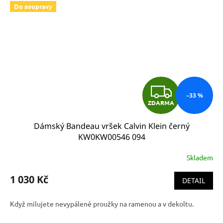
Do soupravy
Z
–33 %
ZDARMA
D
Dámský Bandeau vršek Calvin Klein černý
A
KW0KW00546 094
R
Skladem
M
1 030 Kč
DETAIL
A
Když milujete nevypálené proužky na ramenou a v dekoltu.