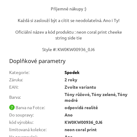
Příjemné nákupy :)
Každá si zaslouží být a cítit se neodolatelná. Ano i Ty!
Oficiální název a kód produktu : neon coral print cheeke
string side tie
Style #: KW0KW00936_0J6
Doplňkové parametry
Kategorie
:
Spodek
Záruka
:
2 roky
EAN
:
Zvolte variantu
Tóny růžové, Tóny zelené, Tóny
Barva
:
modré
?
Barva na Fotce
:
odpovídá realitě
Do soupravy
:
Ano
kód výrobku
:
KW0KW00936_0J6
limitovaná kolekce
:
neon coral print
Na zavazování
:
Ano