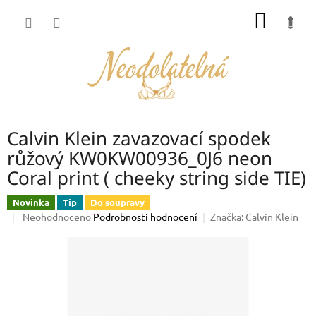
Přejít
NÁKUP
na
obsah
KOŠÍK
Calvin Klein zavazovací spodek
růžový KW0KW00936_0J6 neon
Coral print ( cheeky string side TIE)
Novinka
Tip
Do soupravy
Průměrné
Neohodnoceno
Podrobnosti hodnocení
Značka:
Calvin Klein
hodnocení
produktu
je
0,0
z
5
hvězdiček.