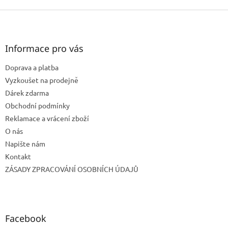
Z
á
p
a
Informace pro vás
t
Doprava a platba
í
Vyzkoušet na prodejně
Dárek zdarma
Obchodní podmínky
Reklamace a vrácení zboží
O nás
Napište nám
Kontakt
ZÁSADY ZPRACOVÁNÍ OSOBNÍCH ÚDAJŮ
Facebook