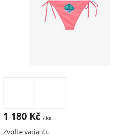
1 180 Kč
/ ks
Měrná
Zvolte variantu
cena: