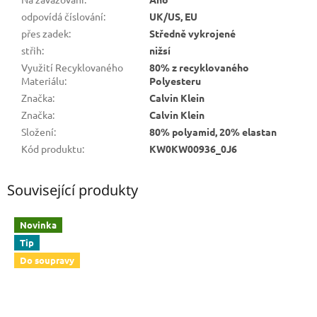
odpovídá číslování
:
UK/US, EU
přes zadek
:
Středně vykrojené
střih
:
nižsí
Využití Recyklovaného
80% z recyklovaného
Materiálu
:
Polyesteru
Značka
:
Calvin Klein
Značka
:
Calvin Klein
Složení
:
80% polyamid, 20% elastan
Kód produktu
:
KW0KW00936_0J6
Související produkty
Novinka
Tip
Do soupravy