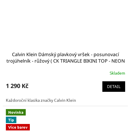
Calvin Klein Dámský plavkový vršek - posunovací
trojúhelník - růžový ( CK TRIANGLE BIKINI TOP - NEON
CORAL PRINT KW0KW00921_0J6 )
Skladem
1 290 Kč
DETAIL
Každoroční klasika značky Calvin Klein
Novinka
Tip
Více barev