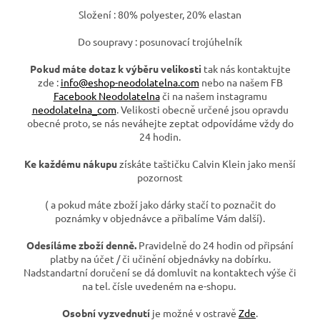
Složení : 80% polyester, 20% elastan
Do soupravy : posunovací trojúhelník
Pokud máte dotaz k výběru velikosti
tak nás kontaktujte
zde :
info@eshop-neodolatelna.com
nebo na našem FB
Facebook Neodolatelna
či na našem instagramu
neodolatelna_com
. Velikosti obecně určené jsou opravdu
obecné proto, se nás neváhejte zeptat odpovídáme vždy do
24 hodin.
Ke každému nákupu
získáte taštičku Calvin Klein jako menší
pozornost
( a pokud máte zboží jako dárky stačí to poznačit do
poznámky v objednávce a přibalíme Vám další).
Odesíláme zboží denně.
Pravidelně do 24 hodin od připsání
platby na účet / či učinění objednávky na dobírku.
Nadstandartní doručení se dá domluvit na kontaktech výše či
na tel. čísle uvedeném na e-shopu.
Osobní vyzvednutí
je možné v ostravě
Zde
.